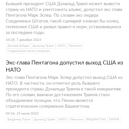
Бывший президент США Дональд Трамп может вывести
страну из НАТО и уничтожить альянс, допустил экс-глава
Пентагона Марк Эспер. По словам экс-лидера
Соединнных Штатов, такой сценарий означал бы конец
гегемонии США и развал правил и норм, установившихся
за последние годы.
10:28, 7 декабря 2023
Джозеф Байден
Дональд Трамп
НАТО
Пентагон
Соединённые Штаты Америки
Экс-глава Пентагона допустил выход США из
НАТО
Экс-глава Пентагона Марк Эспер допустил выход США из
НАТО. В частности, он отметил роль бывшего
президента страны Дональда Трампа в такой инициативе.
По его словам, важным достижением Трампа стало
объединение позиции, что Пекин является
стратегическим соперником Вашингтона.
09:56, 19 июля 2023
Владимир Путин
Дональд Трамп
НАТО
Пентагон
ВАШИНГТОН
КИТАЙ