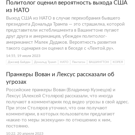
Политолог оценил вероятность выхода США
из НАТО
Выход США из НАТО в случае переизбрания бывшего
президента Дональда Трампа — это страшилка, которой
представители истеблишмента в Вашингтоне пугают
друг друга и американцев, убежден политолог-
американист Малек Дудаков. Вероятность развития
такого сценария он оценил в беседе с «Лентой.ру».
14:55, 19 июля 2023
Джозеф Байден
Дональд Трамп
НАТО
Пентагон
ВАШИНГТОН
КОРЕЯ
Пранкеры Вован и Лексус рассказали об
угрозах
Российские пранкеры Вован (Владимир Кузнецов) и
Лексус (Алексей Столяров) рассказали, что иногда
получают в комментариях под видео угрозы в свой адрес.
При этом Столяров уточнил, что они получают
комментарии, в которых пользователи предлагают
«какие-то меры экзекуции» по отношению к ним,
постоянно.
10:22, 20 апреля 2023