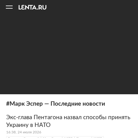
11
A
#Марк Эспер — Последние новости
Экс-глава Пентагона назвал способы принять
Украину в НАТО
16:38, 24 июля 2026