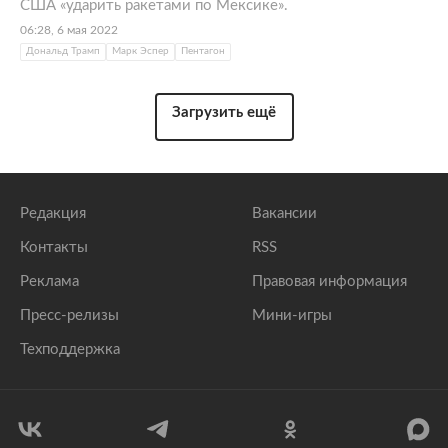
США «ударить ракетами по Мексике».
06:28, 6 мая 2022
Дональд Трамп
Марк Эспер
Пентагон
Загрузить ещё
Редакция
Вакансии
Контакты
RSS
Реклама
Правовая информация
Пресс-релизы
Мини-игры
Техподдержка