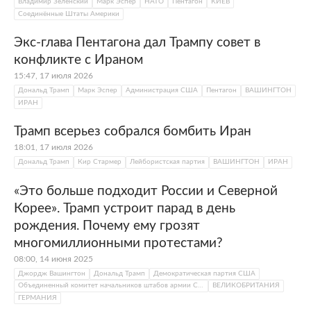
Владимир Зеленский
Марк Эспер
НАТО
Пентагон
КИЕВ
Соединённые Штаты Америки
Экс-глава Пентагона дал Трампу совет в
конфликте с Ираном
15:47, 17 июля 2026
Дональд Трамп
Марк Эспер
Администрация США
Пентагон
ВАШИНГТОН
ИРАН
Трамп всерьез собрался бомбить Иран
18:01, 17 июля 2026
Дональд Трамп
Кир Стармер
Лейбористская партия
ВАШИНГТОН
ИРАН
«Это больше подходит России и Северной
Корее». Трамп устроит парад в день
рождения. Почему ему грозят
многомиллионными протестами?
08:00, 14 июня 2025
Джордж Вашингтон
Дональд Трамп
Демократическая партия США
Объединенный комитет начальников штабов армии США
ВЕЛИКОБРИТАНИЯ
ГЕРМАНИЯ