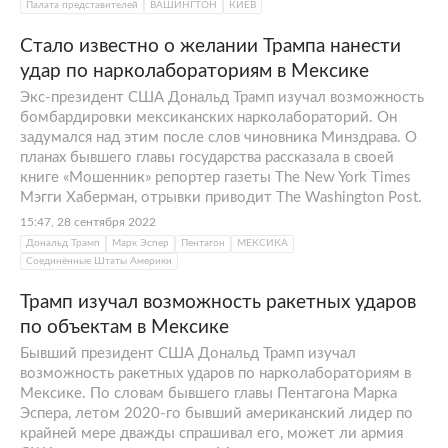
Палата представителей
ВАШИНГТОН
КИЕВ
Стало известно о желании Трампа нанести
удар по нарколабораториям в Мексике
Экс-президент США Дональд Трамп изучал возможность
бомбардировки мексиканских нарколабораторий. Он
задумался над этим после слов чиновника Минздрава. О
планах бывшего главы государства рассказала в своей
книге «Мошенник» репортер газеты The New York Times
Мэгги Хаберман, отрывки приводит The Washington Post.
15:47, 28 сентября 2022
Дональд Трамп
Марк Эспер
Пентагон
МЕКСИКА
Соединённые Штаты Америки
Трамп изучал возможность ракетных ударов
по объектам в Мексике
Бывший президент США Дональд Трамп изучал
возможность ракетных ударов по нарколабораториям в
Мексике. По словам бывшего главы Пентагона Марка
Эспера, летом 2020-го бывший американский лидер по
крайней мере дважды спрашивал его, может ли армия