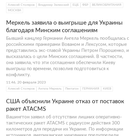
Алексей Столяров
Владимир Зеленский
ЕЦБ
ФБР
ВЕЛИКОБРИТАНИЯ
МОСКВА
Меркель заявила о выигрыше для Украины
благодаря Минским соглашениям
Бывший канцлер Германии Ангела Меркель пообщалась с
российскими пранкерами Вованом и Лексусом, которые
представились экс-главой Украины Петром Порошенко, и
высказалась о цели Минских соглашений. В частности,
она заявила, что эти соглашения обеспечили Киеву
выигрыш по времени, позволив подготовиться к
конфликту.
11:46, 20 февраля 2023
Алексей Столяров
Ангела Меркель
Пентагон
ГЕРМАНИЯ
КИЕВ
США объяснили Украине отказ от поставок
ракет ATACMS
Вашингтон заявил об отсутствии лишних оперативно-
тактических ракет ATACMS c радиусом действия 300
километров для передачи их Украине. По информации
источников, американские чиновники предупредили