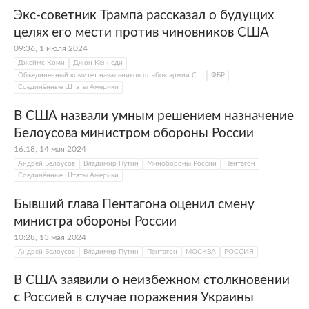
Экс-советник Трампа рассказал о будущих
целях его мести против чиновников США
09:36, 1 июля 2024
Джеймс Коми
Джон Кеннеди
Объединенный комитет начальников штабов армии США
ФБР
Соединённые Штаты Америки
В США назвали умным решением назначение
Белоусова министром обороны России
16:18, 14 мая 2024
Андрей Белоусов
Владимир Путин
Минобороны России
Пентагон
Соединённые Штаты Америки
Бывший глава Пентагона оценил смену
министра обороны России
10:28, 13 мая 2024
Андрей Белоусов
Владимир Путин
Пентагон
МОСКВА
РОССИЯ
В США заявили о неизбежном столкновении
с Россией в случае поражения Украины