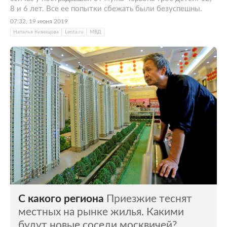
8 и 6 лет. Все ее попытки сбежать были безуспешны.
07:32, 19 июня 2019
Наталья Кузнецова
Lenta.ru
МВД
С какого региона
Приезжие теснят
местных на рынке жилья. Какими
будут новые соседи москвичей?