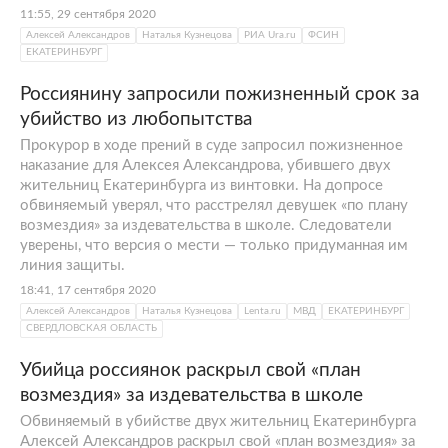
11:55, 29 сентября 2020
Алексей Александров
Наталья Кузнецова
РИА Ura.ru
ФСИН
ЕКАТЕРИНБУРГ
Россиянину запросили пожизненный срок за
убийство из любопытства
Прокурор в ходе прений в суде запросил пожизненное
наказание для Алексея Александрова, убившего двух
жительниц Екатеринбурга из винтовки. На допросе
обвиняемый уверял, что расстрелял девушек «по плану
возмездия» за издевательства в школе. Следователи
уверены, что версия о мести — только придуманная им
линия защиты.
18:41, 17 сентября 2020
Алексей Александров
Наталья Кузнецова
Lenta.ru
МВД
ЕКАТЕРИНБУРГ
СВЕРДЛОВСКАЯ ОБЛАСТЬ
Убийца россиянок раскрыл свой «план
возмездия» за издевательства в школе
Обвиняемый в убийстве двух жительниц Екатеринбурга
Алексей Александров раскрыл свой «план возмездия» за