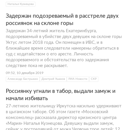
Наталья Кузнецова
Задержан подозреваемый в расстреле двух
россиянок на склоне горы
Задержан 34-летний житель Екатеринбурга,
подозреваемый в убийстве двух девушек на склоне горы
Уктус летом 2018 года. Он помещен в ИВС, и в
ближайшее время следователи намерены обратиться в
суд с ходатайством о его аресте. Личность
подозреваемого и обстоятельства его задержания
следствие пока не раскрывает.
09:52, 10 декабря 2019
Александр Бастрыкин
Дмитрий Ушаков
РИА Новости
СКР
Россиянку угнали в табор, выдали замуж и
начали избивать
27-летнюю жительницу Иркутска насильно удерживают
в цыганском таборе. Об этом газете «Московский
комсомолец» рассказала директор кризисного центра
«Мария» Наталья Кузнецова. Девушку выдали замуж,
сейчас у пострадавшей от мужа Червона трое детей: 12,