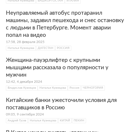
Наталья Кузнецова
БАШКОРТОСТАН
ИТАЛИЯ
Неуправляемый автобус протаранил
машины, задавил пешехода и снес остановку
с людьми в Петербурге. Момент аварии
попал на видео
17:58, 28 февраля 2025
Наталья Кузнецова
ДАГЕСТАН
РОССИЯ
Женщина-пауэрлифтер с крупными
мышцами рассказала о популярности у
мужчин
12:42, 4 декабря 2024
Владислав Кузнецов
Наталья Кузнецова
Россия
ЧЕРНОГОРИЯ
Китайские банки ужесточили условия для
поставщиков в Россию
09:05, 9 сентября 2024
Андрей Гусев
Наталья Кузнецова
КИТАЙ
ПЕКИН