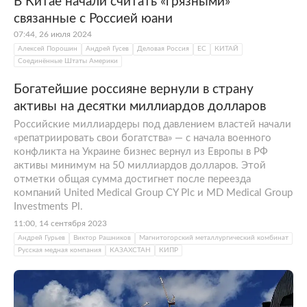
В Китае начали считать «грязными»
связанные с Россией юани
07:44, 26 июля 2024
Алексей Порошин
Андрей Гусев
Деловая Россия
ЕС
КИТАЙ
Соединённые Штаты Америки
Богатейшие россияне вернули в страну
активы на десятки миллиардов долларов
Российские миллиардеры под давлением властей начали
«репатриировать свои богатства» — с начала военного
конфликта на Украине бизнес вернул из Европы в РФ
активы минимум на 50 миллиардов долларов. Этой
отметки общая сумма достигнет после переезда
компаний United Medical Group CY Plc и MD Medical Group
Investments Pl.
11:00, 14 сентября 2023
Андрей Гурьев
Виктор Рашников
Магнитогорский металлургический комбинат
Русская медная компания
КАЗАХСТАН
КИПР