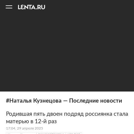
11
A
#Наталья Кузнецова — Последние новости
Родившая пять двоен подряд россиянка стала
матерью в 12-й раз
17:04, 29 апреля 2025