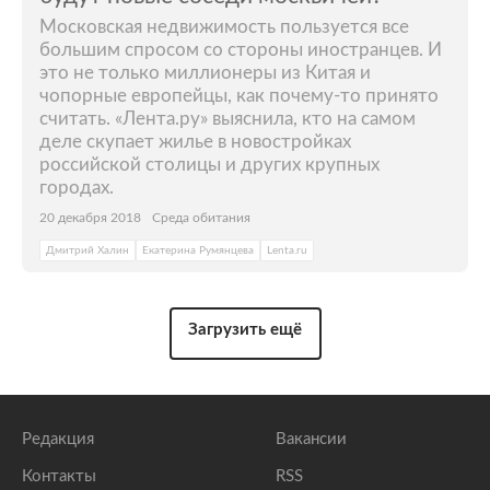
Московская недвижимость пользуется все
большим спросом со стороны иностранцев. И
это не только миллионеры из Китая и
чопорные европейцы, как почему-то принято
считать. «Лента.ру» выяснила, кто на самом
деле скупает жилье в новостройках
российской столицы и других крупных
городах.
20 декабря 2018
Среда обитания
Дмитрий Халин
Екатерина Румянцева
Lenta.ru
Загрузить ещё
Редакция
Вакансии
Контакты
RSS