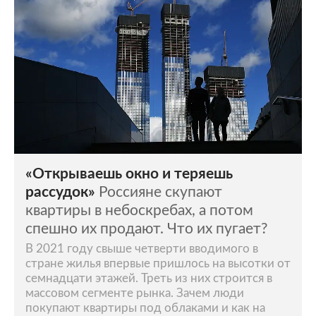
«Открываешь окно и теряешь
рассудок»
Россияне скупают
квартиры в небоскребах, а потом
спешно их продают. Что их пугает?
В 2021 году свыше четверти вводимого в
стране жилья впервые пришлось на высотки от
семнадцати этажей. Треть из них строится в
массовом сегменте рынка. Зачем люди
покупают квартиры под облаками и как на