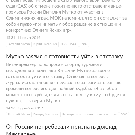
отреагировал на решение Спортивного арбитражного
суда (CAS) об отмене пожизненного отстранения вице-
премьера России Виталия Мутко от участия в
Олимпийских играх. МОК напомнил, что он оставляет за
собой право «принимать любое решение в отношении
конкретных Олимпийских игр».
15:31, 11 июля 2019
Виталий Мутко
Юрий Нагорных
ИТАР-ТАСС
РФС
Мутко заявил о готовности уйти в отставку
Вице-премьер по вопросам спорта, туризма и
молодежной политики Виталий Мутко заявил о
готовности уйти в отставку. Отвечая на вопросы
журналистов, чиновник призвал не затрагивать раньше
времени вопрос его дальнейшей судьбы. «Я в любой
момент готов уйти, если это на пользу кому-то будет и
нужно», — заверил Мутко.
14:26, 7 декабря 2017
Виталий Мутко
Ричард Макларен
Всемирное антидопинговое агентство
РФС
От России потребовали признать доклад
Макларена