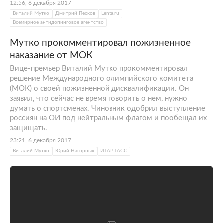
12:56, 6 декабря 2017
Виталий Мутко
Дмитрий Песков
Lenta.ru
Всемирное антидопинговое агентство
Мутко прокомментировал пожизненное
наказание от МОК
Вице-премьер Виталий Мутко прокомментировал
решение Международного олимпийского комитета
(МОК) о своей пожизненной дисквалификации. Он
заявил, что сейчас не время говорить о нем, нужно
думать о спортсменах. Чиновник одобрил выступление
россиян на ОИ под нейтральным флагом и пообещал их
защищать.
23:21, 6 декабря 2017
Виталий Мутко
Юрий Нагорных
ИТАР-ТАСС