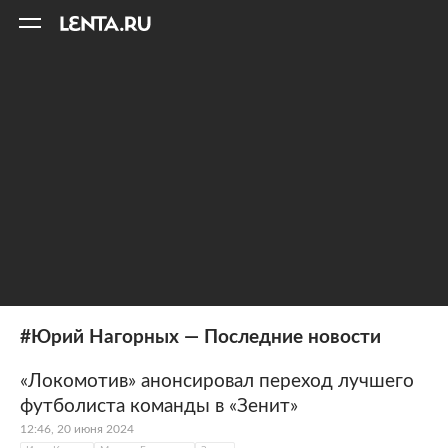
11
A
#Юрий Нагорных — Последние новости
«Локомотив» анонсировал переход лучшего
футболиста команды в «Зенит»
12:46, 20 июня 2024