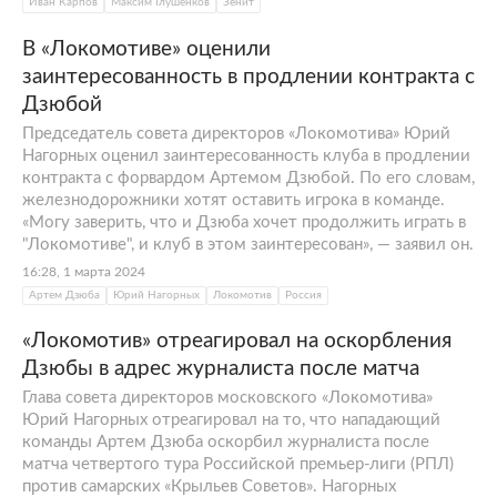
Иван Карпов
Максим Глушенков
Зенит
В «Локомотиве» оценили
заинтересованность в продлении контракта с
Дзюбой
Председатель совета директоров «Локомотива» Юрий
Нагорных оценил заинтересованность клуба в продлении
контракта с форвардом Артемом Дзюбой. По его словам,
железнодорожники хотят оставить игрока в команде.
«Могу заверить, что и Дзюба хочет продолжить играть в
"Локомотиве", и клуб в этом заинтересован», — заявил он.
16:28, 1 марта 2024
Артем Дзюба
Юрий Нагорных
Локомотив
Россия
«Локомотив» отреагировал на оскорбления
Дзюбы в адрес журналиста после матча
Глава совета директоров московского «Локомотива»
Юрий Нагорных отреагировал на то, что нападающий
команды Артем Дзюба оскорбил журналиста после
матча четвертого тура Российской премьер-лиги (РПЛ)
против самарских «Крыльев Советов». Нагорных