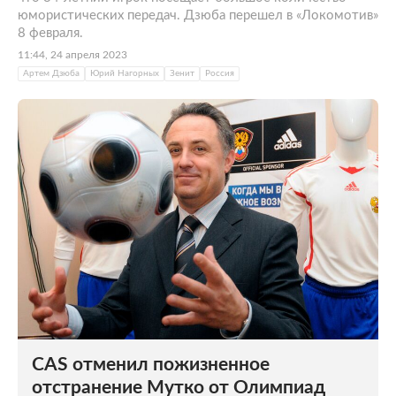
юмористических передач. Дзюба перешел в «Локомотив»
8 февраля.
11:44, 24 апреля 2023
Артем Дзюба
Юрий Нагорных
Зенит
Россия
CAS отменил пожизненное
отстранение Мутко от Олимпиад