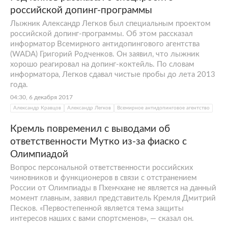
российской допинг-программы
Лыжник Александр Легков был специальным проектом
российской допинг-программы. Об этом рассказал
информатор Всемирного антидопингового агентства
(WADA) Григорий Родченков. Он заявил, что лыжник
хорошо реагировал на допинг-коктейль. По словам
информатора, Легков сдавал чистые пробы до лета 2013
года.
04:30, 6 декабря 2017
Александр Кравцов
Александр Легков
Всемирное антидопинговое агентство
Кремль повременил с выводами об
ответственности Мутко из-за фиаско с
Олимпиадой
Вопрос персональной ответственности российских
чиновников и функционеров в связи с отстранением
России от Олимпиады в Пхенчхане не является на данный
момент главным, заявил представитель Кремля Дмитрий
Песков. «Первостепенной является тема защиты
интересов наших с вами спортсменов», — сказал он.