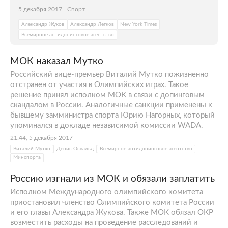
5 декабря 2017
Спорт
Александр Жуков
Александр Легков
New York Times
Всемирное антидопинговое агентство
МОК наказал Мутко
Российский вице-премьер Виталий Мутко пожизненно
отстранен от участия в Олимпийских играх. Такое
решение принял исполком МОК в связи с допинговым
скандалом в России. Аналогичные санкции применены к
бывшему замминистра спорта Юрию Нагорных, который
упоминался в докладе независимой комиссии WADA.
21:44, 5 декабря 2017
Виталий Мутко
Денис Освальд
Всемирное антидопинговое агентство
Минспорта
Россию изгнали из МОК и обязали заплатить
Исполком Международного олимпийского комитета
приостановил членство Олимпийского комитета России
и его главы Александра Жукова. Также МОК обязал ОКР
возместить расходы на проведение расследований и