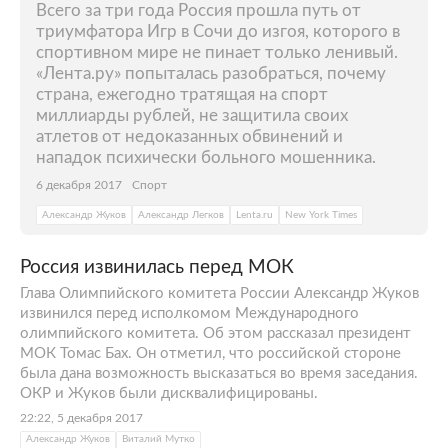
Всего за три года Россия прошла путь от
триумфатора Игр в Сочи до изгоя, которого в
спортивном мире не пинает только ленивый.
«Лента.ру» попыталась разобраться, почему
страна, ежегодно тратящая на спорт
миллиарды рублей, не защитила своих
атлетов от недоказанных обвинений и
нападок психически больного мошенника.
6 декабря 2017
Спорт
Александр Жуков
Александр Легков
Lenta.ru
New York Times
Россия извинилась перед МОК
Глава Олимпийского комитета России Александр Жуков
извинился перед исполкомом Международного
олимпийского комитета. Об этом рассказал президент
МОК Томас Бах. Он отметил, что российской стороне
была дана возможность высказаться во время заседания.
ОКР и Жуков были дисквалифицированы.
22:22, 5 декабря 2017
Александр Жуков
Виталий Мутко