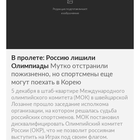
В пролете: Россию лишили
Олимпиады
Мутко отстранили
пожизненно, но спортсмены еще
могут поехать в Корею
5 декабря в штаб-квартире Международного
олимпийского комитета (МОК) в швейцарской
Лозанне прошло заседание исполкома
организации, на котором решалась судьба
российских спортсменов. МОК постановил
дисквалифицировать Олимпийский комитет
России (ОКР), что не позволит россиянам
выступить на Играх под своим флагом.