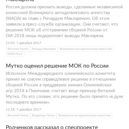
Россия должна признать выводы, сделанные независимой
комиссией Всемирного антидопингового агентства
(WADA) во главе с Ричардом Маклареном. Об этом
заявили в пресс-службе организации. Они считают, что
решение МОК об отстранении сборной России от
ОИ-2018 лишь подкрепляет выводы Макларена.
11:05, 7 декабря 2017
Виталий Мутко
Ричард Макларен
Всемирное антидопинговое агентство
ИТАР-ТАСС
Мутко оценил решение МОК по России
Исполком Международного олимпийского комитета
принял не совсем справедливое решение в отношении
сборной России в преддверии зимних Олимпийских
игр-2018 в Пхенчхане, считает вице-премьер Виталий
Мутко. По его словам, это решение было принято «в духе
последнего времени».
12:18, 7 декабря 2017
Виталий Мутко
Владимир Путин
Всемирное антидопинговое агентство
Родченков рассказал о спецпроекте