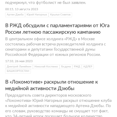
подчеркнул, что футболист не был заявлен.
00:15, 13 августа 2023
Артем Дзюба
Юрий Нагорных
Крылья Советов
В РЖД обсудили с парламентариями от Юга
России летнюю пассажирскую кампанию
В центральном офисе холдинга «РЖД» в Москве
состоялась рабочая встреча руководителей холдинга с
сенаторами и депутатами Государственной думы
Российской Федерации от южных регионов России.
17:33, 26 мая 2023
Дмитрий Ламейкин
Николай Костенко
Госдума
РЖД
АДЛЕР
БАШКОРТОСТАН
В «Локомотиве» раскрыли отношение к
медийной активности Дзюбы
Председатель совета директоров московского
«Локомотива» Юрий Нагорных раскрыл отношение клуба
к медийной активности нападающего Артема Дзюбы. По
его словам, руководство команды не смущает тот факт,
что 34-летний игрок посещает большое количество