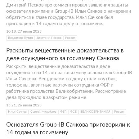
исследования сложных киберпреступлений
Дмитрий Песков прокомментировал заявления защиты
основателя компании Group-IB Ильи Сачков о намерении
и разработки средств предотвращения
обратиться к главе государства. Илья Сачков был
кибератак.
приговорен к 14 годам по делу о госизмене.
Первое дело Group-IB касалось шантажа
10:18, 27 июля 2023
высокопоставленного сотрудника крупной
Владимир Путин
Дмитрий Песков
Россия
нефтяной компании России, вспоминал
Раскрыты вещественные доказательства в
Илья Сачков. Биография структуры, таким
деле осужденного за госизмену Сачкова
образом, получила новый виток развития
Раскрыты вещественные доказательства в деле
всего спустя несколько месяцев после
осужденного на 14 лет за госизмену основателя Group-IB
основания. Злоумышленник угрожал
Ильи Сачкова. Вещдоками по делу стали ноутбук,
распространить компрометирующие
телефоны, визитные карточки сотрудника ФБР и
работника посольства Великобритании. Рассмотрение
фотоматериалы через электронную почту.
дела проходило в закрытом режиме
Расследование команды Сачкова Ильи,
15:21, 26 июля 2023
длившееся две недели, выявило, что атаку
Илья Сачков
Сергей Михайлов
ФБР
ФСБ
ВЕЛИКОБРИТАНИЯ
Россия
организовала сотрудница этой же
компании. Она использовала европейский
Основателя Group-IB Сачкова приговорили к
прокси-сервер для того, чтобы скрыть свою
14 годам за госизмену