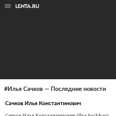
11
A
#Илья Сачков — Последние новости
Сачков Илья Константинович
Сачков Илья Константинович (Ilya Sachkov)