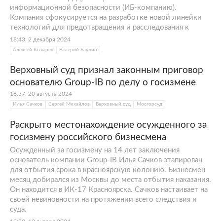
технические
информационной безопасности (ИБ-компанию).
Компания сфокусируется на разработке новой линейки
математические
технологий для предотвращения и расследования к
18:43, 2 декабря 2024
Алексей Козырев
Валерий Баулин
От студенческой инициативы к
профессиональному становлению
Верховный суд признал законным приговор
основателю Group-IB по делу о госизмене
16:37, 20 августа 2024
Илья Сачков
Сергей Михайлов
Верховный суд
Мосгорсуд
Раскрыто местонахождение осужденного за
госизмену российского бизнесмена
Осужденный за госизмену на 14 лет заключения
основатель компании Group-IB Илья Сачков этапирован
для отбытия срока в красноярскую колонию. Бизнесмен
месяц добирался из Москвы до места отбытия наказания.
Он находится в ИК-17 Красноярска. Сачков настаивает на
своей невиновности на протяжении всего следствия и
суда.