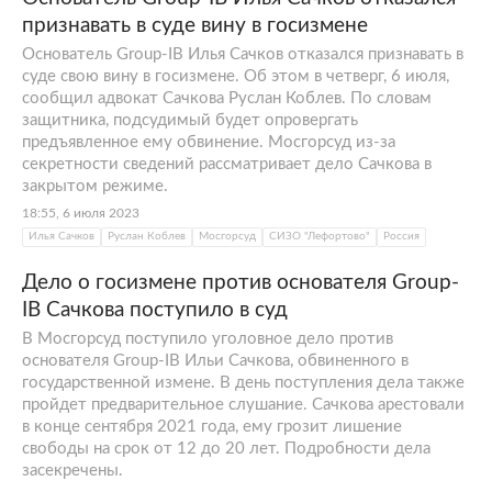
Network Detection and Response.
признавать в суде вину в госизмене
Экспертиза Group-IB получила высокую
Основатель Group-IB Илья Сачков отказался признавать в
оценку и от международной
суде свою вину в госизмене. Об этом в четверг, 6 июля,
консалтинговой компании Frost & Sullivan,
сообщил адвокат Сачкова Руслан Коблев. По словам
которая два года подряд — в 2020 и 2021
защитника, подсудимый будет опровергать
предъявленное ему обвинение. Мосгорсуд из-за
годах — включала компанию в число
секретности сведений рассматривает дело Сачкова в
лидеров рейтинга Frost Radar. Более того, в
закрытом режиме.
2021 году аналитики Frost & Sullivan
18:55, 6 июля 2023
признали Group-IB одним из трех
Илья Сачков
Руслан Коблев
Мосгорсуд
СИЗО "Лефортово"
Россия
крупнейших мировых разработчиков
Дело о госизмене против основателя Group-
инновационных решений в области
IB Сачкова поступило в суд
киберразведки (Cyber Threat Intelligence).
В Мосгорсуд поступило уголовное дело против
Компания также укрепила свои позиции в
основателя Group-IB Ильи Сачкова, обвиненного в
сегменте противодействия финансовому
государственной измене. В день поступления дела также
мошенничеству — эксперты отметили
пройдет предварительное слушание. Сачкова арестовали
в конце сентября 2021 года, ему грозит лишение
технологический потенциал Group-IB в
свободы на срок от 12 до 20 лет. Подробности дела
отчете Leadership Compass Report — FRIP за
засекречены.
2021 год.