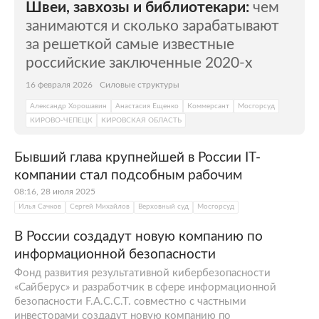
Швеи, завхозы и библиотекари:
чем
проявлял интерес к IT и точным наукам.
занимаются и сколько зарабатывают
Отец Ильи Сачкова преподавал в
за решеткой самые известные
Московском автомобильно-дорожном
российские заключенные 2020-х
государственном техническом
университете (МАДИ). Мать работала в
16 февраля 2026
Силовые структуры
банке.
Александр Хорошавин
Анастасия Ещенко
Коммерсант
Мосгорсуд
КИРОВО-ЧЕПЕЦК
КИРОВСКАЯ ОБЛАСТЬ
В 2003-м Сачков Илья завершил обучение в
физико-математической школе № 444 и
Бывший глава крупнейшей в России IT-
поступил в МГТУ им. Баумана (первый на
компании стал подсобным рабочим
тот момент технический вуз страны) на
08:16, 28 июля 2025
кафедру «Информационная безопасность»
Илья Сачков
Сергей Михайлов
Верховный суд
Мосгорсуд
факультета «Информатика и системы
управления». На этом направлении
В России создадут новую компанию по
студенты изучают все аспекты создания и
информационной безопасности
обеспечения защиты
данных
:
Фонд развития результативной кибербезопасности
«Сайберус» и разработчик в сфере информационной
правовые
безопасности F.A.C.C.T. совместно с частными
инвесторами создадут новую компанию по