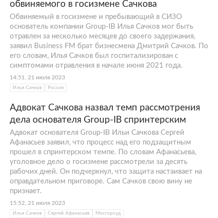
этапе постоянного поиска клиентов для
обвиняемого в госизмене Сачкова
формирования авторитетного портфеля
Обвиняемый в госизмене и пребывающий в СИЗО
проектов: среди участников форума
основатель компании Group-IB Илья Сачков мог быть
руководитель и искал будущих партнеров.
отравлен за несколько месяцев до своего задержания,
заявил Business FM брат бизнесмена Дмитрий Сачков. По
Визит прервал срочный вызов в Москву — у
его словам, Илья Сачков был госпитализирован с
одной столичной строительной
симптомами отравления в начале июня 2021 года.
организации украли 9 млн рублей. Сачков
14:51, 21 июля 2023
Илья немедленно приступил к
Илья Сачков
Россия
расследованию. В офисе застройщика он
Адвокат Сачкова назвал темп рассмотрения
организовал сбор всех компьютеров для
дела основателя Group-IB спринтерским
анализа. Среди устройств оказался
открытым ноутбук системного
Адвокат основателя Group-IB Ильи Сачкова Сергей
Афанасьев заявил, что процесс над его подзащитным
администратора. В электронной почте
прошел в спринтерском темпе. По словам Афанасьева,
сотрудника Сачков Илья Константинович
уголовное дело о госизмене рассмотрели за десять
обнаружил сообщение о недавнем
рабочих дней. Он подчеркнул, что защита настаивает на
обналичивании украденных средств.
оправдательном приговоре. Сам Сачков свою вину не
признает.
15:52, 21 июля 2023
Рейтинги
Илья Сачков
Сергей Афанасьев
Мосгорсуд