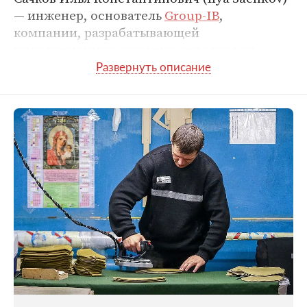
— инженер, основатель
Group-IB
,
компании, разрабатывающей
инновационные решения для отрасли
информационной безопасности
и борьбы с
хакерскими атаками. Один из ведущих
экспертов в области отечественной и
международной
кибербезопасности.
Обладает солидным опытом работы в
сфере. Некоторые его решения стали
прорывными для своего времени и легли в
основу дальнейшего развития современных
механизмов
киберзащиты
.
Сачков Илья: детство и поступление в
МГТУ
Сачков Илья Константинович родился 13
июня 1986-го в
Москве
. С раннего возраста