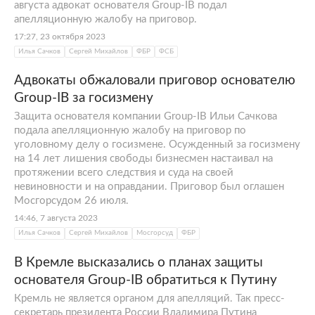
августа адвокат основателя Group-IB подал
компьютерной преступности. На первом
апелляционную жалобу на приговор.
курсе он и три его друга, тоже студенты
17:27, 23 октября 2023
Бауманки, сформировали организацию,
Илья Сачков
Сергей Михайлов
ФБР
ФСБ
занимающуюся проблемами изучения
вопросов информационной безопасности.
Адвокаты обжаловали приговор основателю
Деньги для стартового капитала Илья
Group-IB за госизмену
Сачков одолжил у своего старшего брата.
Защита основателя компании Grouр-IB Ильи Сачкова
подала апелляционную жалобу на приговор по
уголовному делу о госизмене. Осужденный за госизмену
Илья Константинович Сачков и Group-IB.
на 14 лет лишения свободы бизнесмен настаивал на
Начало
протяжении всего следствия и суда на своей
невиновности и на оправдании. Приговор был оглашен
Научная лаборатория усилиями студентов в
Мосгорсудом 26 июля.
тот же год трансформировалась в
14:46, 7 августа 2023
Илья Сачков
Сергей Михайлов
Мосгорсуд
ФБР
полноценную компанию
Group-IB
.
Основателями организации стали
Дмитрий
В Кремле высказались о планах защиты
Волков
и Илья Сачков. Биография
основателя Group-IB обратиться к Путину
начинающего предпринимателя начала
Кремль не является органом для апелляций. Так пресс-
постепенно развиваться в секторе
секретарь президента России Владимира Путина