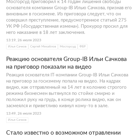
личность.
Мосгорсуд приговорил к 14 годам лишения свободы
основателя компании Group-IB Илью Сачкова, признав его
В начале 2000-х в России не было
виновным в госизмене. Из приговора следует, что он
экспертизы в расследовании
совершил преступление, предусмотренное статьей 275
киберпреступлений. Но немногочисленная
УК РФ («Государственная измена»). Прокурор просил для
него наказание в 18 лет заключения.
команда во главе с Сачковым Ильей
13:19, 26 июля 2023
Константиновичем была уверена в своей
Илья Сачков
Сергей Михайлов
Мосгорсуд
ФБР
будущей востребованности и упорно
продолжала изучать цифровые
Реакцию основателя Group-IB Ильи Сачкова
преступления.
на приговор показали на видео
Реакция основателя IT-компании Group-IB Ильи Сачкова
Самое быстрое расследование в
на приговор за госизмену попала на видео. На кадрах
профессиональной биографии Ильи
видно, как отправленный на 14 лет в колонию строгого
Сачкова произошло в апреле 2009-го. В тот
режима бизнесмен вытянулся по стойке смирно и
год в
Подмосковье
проходила IT-
положил руку на грудь, в конце ролика видно, как он
засмеялся и приветливо кивнул кому-то в зале.
конференция «РИФ+КИБ». Ее, помимо
многих профильных специалистов,
13:49, 26 июля 2023
Илья Сачков
посетил молодой предприниматель Илья
Сачков. Биография компании находилась на
Стало известно о возможном отравлении