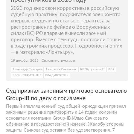
курса подтвердилось, когда в начале учебы
в вузе он прочитал книгу «Защита от
2023 год внес свои коррективы в российскую
судебную практику: поджигателя военкомата
вторжений. Расследование компьютерных
впервые осудили по статье о теракте, а за
преступлений». Из нее Илья
распространение фейков о Вооруженных
Константинович Сачков узнал о процессе
силах (ВС) РФ впервые вынесли заочный
борьбы с хакерскими атаками в
США
(для
приговор. Вместе с тем суды поставили точки
Америки на тот момент это был уже
в ряде громких процессов. Подробности о них
— в материале «Ленты.ру».
прибыльный бизнес) и понял, в какой
профессии четко видит свое будущее. Идея
19 декабря 2023
Силовые структуры
заключалась в разработке решений по
Александр Слесарев
Анастасия Синельник
КБ "Кутузовский"
ФБР
кибербезопасности на основе данных,
ВЕЛИКОБРИТАНИЯ
ВЛАДИВОСТОК
полученных при расследованиях
инцидентов.
Суд признал законным приговор основателю
Group-IB по делу о госизмене
В 2003-м Сачкову пришла идея организовать
Первый апелляционный суд общей юрисдикции признал
первую в России независимую научную
законным решение приговорить к 14 годам колонии
лабораторию по компьютерной
основателя компании Grouр-IB Илью Сачкова по
криминалистике и реагированию на
обвинению в государственной измене. Жалобу стороны
инциденты с целью изучения
защиты Сачкова суд оставил без удовлетворения. 7