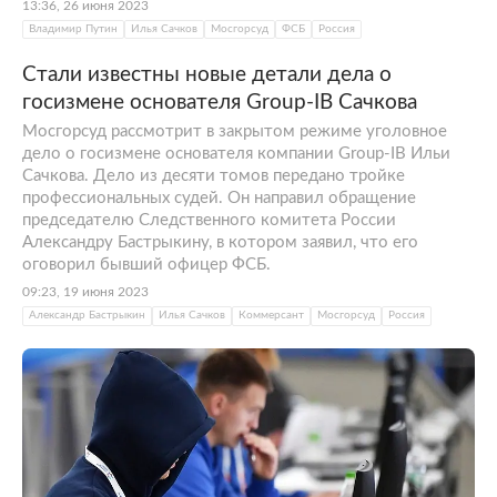
13:36, 26 июня 2023
Владимир Путин
Илья Сачков
Мосгорсуд
ФСБ
Россия
Стали известны новые детали дела о
госизмене основателя Group-IB Сачкова
Мосгорсуд рассмотрит в закрытом режиме уголовное
дело о госизмене основателя компании Group-IB Ильи
Сачкова. Дело из десяти томов передано тройке
профессиональных судей. Он направил обращение
председателю Следственного комитета России
Александру Бастрыкину, в котором заявил, что его
оговорил бывший офицер ФСБ.
09:23, 19 июня 2023
Александр Бастрыкин
Илья Сачков
Коммерсант
Мосгорсуд
Россия
Фото: Евгений Биятов / РИА Новости
Проекты Group-IB и развитие компании
Group-IB под руководством Ильи Сачкова