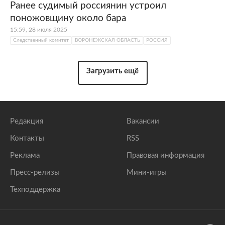
Ранее судимый россиянин устроил
поножовщину около бара
15:59, 28 июля 2025
Следственный комитет
ВОРОНЕЖСКАЯ ОБЛАСТЬ
РОССИЯ
Загрузить ещё
Редакция
Вакансии
Контакты
RSS
Реклама
Правовая информация
Пресс-релизы
Мини-игры
Техподдержка