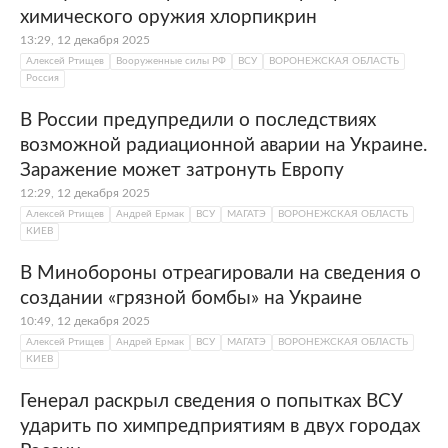
России, ставшее для Россоши
химического оружия хлорпикрин
градообразующим.
13:29, 12 декабря 2025
Алексей Ртищев
Вооруженные силы РФ
ВСУ
ВОРОНЕЖСКАЯ ОБЛАСТЬ
Россия
В России предупредили о последствиях
возможной радиационной аварии на Украине.
Заражение может затронуть Европу
12:29, 12 декабря 2025
Алексей Ртищев
Андрей Ермак
ВСУ
МАГАТЭ
ВОРОНЕЖСКАЯ ОБЛАСТЬ
КИЕВ
В Минобороны отреагировали на сведения о
создании «грязной бомбы» на Украине
10:49, 12 декабря 2025
Алексей Ртищев
Андрей Ермак
ВСУ
МАГАТЭ
ВОРОНЕЖСКАЯ ОБЛАСТЬ
КИЕВ
Генерал раскрыл сведения о попытках ВСУ
ударить по химпредприятиям в двух городах