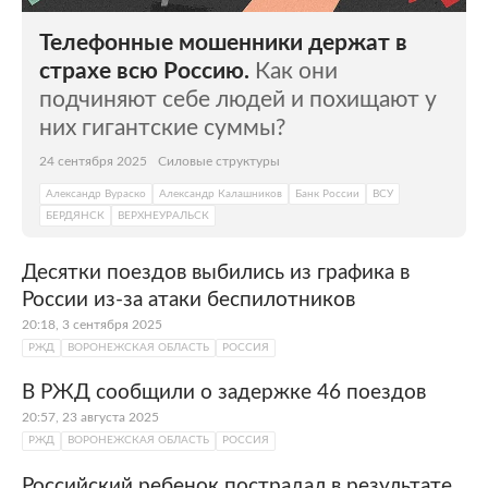
Телефонные мошенники держат в
страхе всю Россию.
Как они
подчиняют себе людей и похищают у
них гигантские суммы?
24 сентября 2025
Силовые структуры
Александр Вураско
Александр Калашников
Банк России
ВСУ
БЕРДЯНСК
ВЕРХНЕУРАЛЬСК
Десятки поездов выбились из графика в
России из-за атаки беспилотников
20:18, 3 сентября 2025
РЖД
ВОРОНЕЖСКАЯ ОБЛАСТЬ
РОССИЯ
В РЖД сообщили о задержке 46 поездов
20:57, 23 августа 2025
РЖД
ВОРОНЕЖСКАЯ ОБЛАСТЬ
РОССИЯ
Российский ребенок пострадал в результате