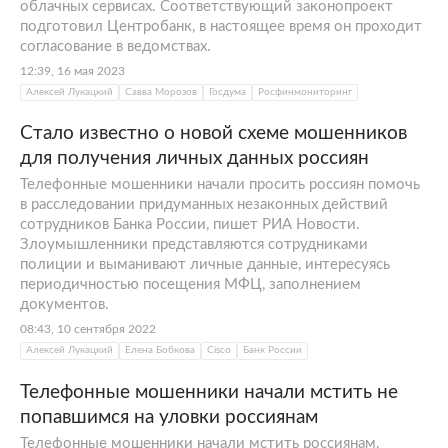
облачных сервисах. Соответствующий законопроект
подготовил Центробанк, в настоящее время он проходит
согласование в ведомствах.
12:39, 16 мая 2023
Алексей Лукацкий
Савва Морозов
Госдума
Росфинмониторинг
Стало известно о новой схеме мошенников
для получения личных данных россиян
Телефонные мошенники начали просить россиян помочь
в расследовании придуманных незаконных действий
сотрудников Банка России, пишет РИА Новости.
Злоумышленники представляются сотрудниками
полиции и выманивают личные данные, интересуясь
периодичностью посещения МФЦ, заполнением
документов.
08:43, 10 сентября 2022
Алексей Лукацкий
Елена Бобкова
Cisco
Банк России
Телефонные мошенники начали мстить не
попавшимся на уловки россиянам
Телефонные мошенники начали мстить россиянам,