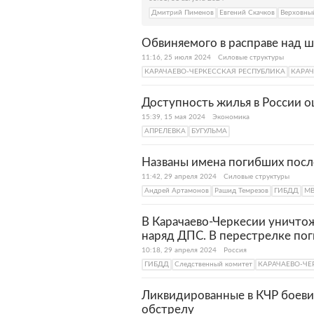
Дмитрий Пименов
Евгений Скачков
Верховны
Обвиняемого в расправе над 
11:16, 25 июля 2024
Силовые структуры
КАРАЧАЕВО-ЧЕРКЕССКАЯ РЕСПУБЛИКА
КАРАЧ
Доступность жилья в России 
15:39, 15 мая 2024
Экономика
АПРЕЛЕВКА
БУГУЛЬМА
Названы имена погибших после
11:42, 29 апреля 2024
Силовые структуры
Андрей Артамонов
Рашид Темрезов
ГИБДД
МВ
В Карачаево-Черкесии уничто
наряд ДПС. В перестрелке по
10:18, 29 апреля 2024
Россия
ГИБДД
Следственный комитет
КАРАЧАЕВО-ЧЕ
Ликвидированные в КЧР боеви
обстрелу