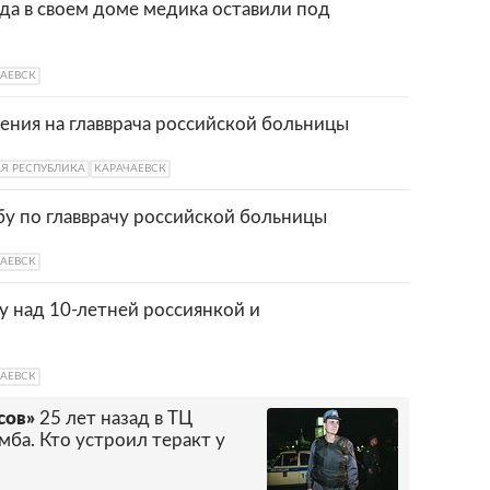
да в своем доме медика оставили под
АЕВСК
ния на главврача российской больницы
АЯ РЕСПУБЛИКА
КАРАЧАЕВСК
бу по главврачу российской больницы
АЕВСК
у над 10-летней россиянкой и
АЕВСК
сов»
25 лет назад в ТЦ
мба. Кто устроил теракт у