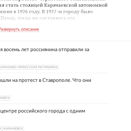
л стать столицей Карачаевской автономной
или в 1926 году. В 1927-м городу было
ахар, тогда же состоялось его
роительство шло быстрыми темпами: за
ны первые жилые дома, позже возникли
.
нной войны город был оккупирован
я восемь лет россиянина отправили за
ден в январе 1943 года. В том же году
асть была упразднена, ее территория стала
нное население было депортировано в
КАРАЧАЕВО-ЧЕРКЕССКАЯ РЕСПУБЛИКА
ду Микоян-Шахар стал назывался Клухори.
шли на протест в Ставрополе. Что они
енован в Карачаевск и вскоре вошел в состав
Черкесской автономной области.
АЕВСК
ажный культурный центр региона,
 центре российского города с одним
звитой пищевой промышленностью.
арачаевский пивзавод.
А
КАРАЧАЕВСК