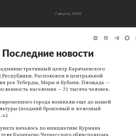
7 августа, 20:05
Последние новости
, административный центр Карачаевского
й Республики
. Расположен в центральной
ния рек Теберды, Мары и Кубани. Площадь —
исленность населения — 21 тысяча человек.
современного города возникли еще до нашей
ультуры (поздний бронзовый и железный
э.).
пункта началось по инициативе Курмана
теля Карачаево-Черкесского облисполкома.