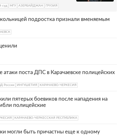
й суд
МГУ
АЗЕРБАЙДЖАН
ГРУЗИЯ
школьницей подростка признали вменяемым
АЕВСК
оценили
 атаки поста ДПС в Карачаевске полицейских
Д России
ИНГУШЕТИЯ
КАРАЧАЕВО-ЧЕРКЕСИЯ
жили пятерых боевиков после нападения на
гибли полицейские
РКЕСИЯ
КАРАЧАЕВО-ЧЕРКЕССКАЯ РЕСПУБЛИКА
ки могли быть причастны еще к одному