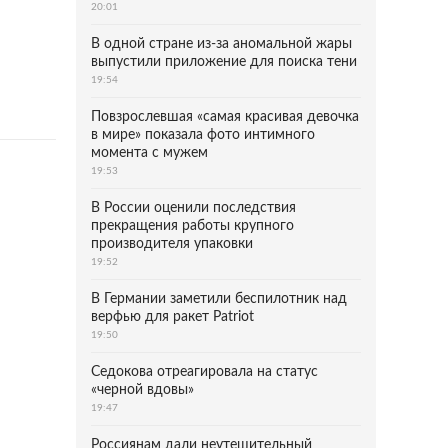
20:01
В одной стране из-за аномальной жары
выпустили приложение для поиска тени
19:54
Повзрослевшая «самая красивая девочка
в мире» показала фото интимного
момента с мужем
19:53
В России оценили последствия
прекращения работы крупного
производителя упаковки
19:52
В Германии заметили беспилотник над
верфью для ракет Patriot
19:50
Седокова отреагировала на статус
«черной вдовы»
19:47
Россиянам дали неутешительный