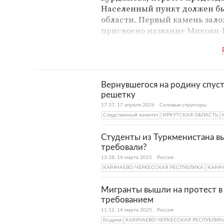
Населенный пункт должен бы
области. Первый камень залож
присвоено название Микоян-Ш
торжественное открытие. Ст
короткий срок были возведе
школы, больницы, техникумы
Во время Великой Отечестве
Вернувшегося на родину спуст
немецкими войсками, освобож
решетку
Карачаевская автономная обл
17:37, 17 апреля 2026
Силовые структуры
частью Грузинской ССР, коре
Следственный комитет
ИРКУТСКАЯ ОБЛАСТЬ
Среднюю Азию. В этом же го
Студенты из Туркменистана вы
требовали?
В 1957 году город был переим
восстановленной Карачаево-
13:28, 14 марта 2025
Россия
КАРАЧАЕВО-ЧЕРКЕССКАЯ РЕСПУБЛИКА
КАРАЧ
Современный Карачаевск — в
Мигранты вышли на протест в
индустриальный город с ра
требованием
Крупнейшее предприятие — К
11:12, 14 марта 2025
Россия
Госдума
КАРАЧАЕВО-ЧЕРКЕССКАЯ РЕСПУБЛИК