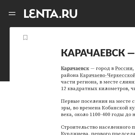
11
A
КАРАЧАЕВСК — 
— город в
России
Карачаевск
района
Карачаево-Черкесско
части региона, в месте слия
12 квадратных километров, ч
Первые поселения на месте 
эры, во времена Кобанской к
века, около 1100-400 годы до н.
Строительство населенного 
Курджиева, первого председа