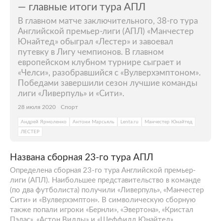
— главные итоги тура АПЛ
В главном матче заключительного, 38-го тура
Английской премьер-лиги (АПЛ) «Манчестер
Юнайтед» обыграл «Лестер» и завоевал
путевку в Лигу чемпионов. В главном
европейском клубном турнире сыграет и
«Челси», разобравшийся с «Вулверхэмптоном».
Победами завершили сезон лучшие команды
лиги «Ливерпуль» и «Сити».
28 июля 2020
Спорт
Андрей Ярмоленко
Антони Марсьяль
Lenta.ru
Манчестер Юнайтед
ЛЕСТЕР
Названа сборная 23-го тура АПЛ
Определена сборная 23-го тура Английской премьер-
лиги (АПЛ). Наибольшее представительство в команде
(по два футболиста) получили «Ливерпуль», «Манчестер
Сити» и «Вулверхэмптон». В символическую сборную
также попали игроки «Бернли», «Эвертона», «Кристал
Пэлас», «Астон Виллы» и «Шеффилд Юнайтед».