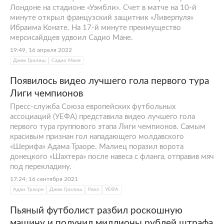
Лондоне на стадионе «Уэмбли». Счет в матче на 10-й
минуте открыл французский защитник «Ливерпуля»
Ибраима Конате. На 17-й минуте преимущество
мерсисайдцев удвоил Садио Мане.
19:49, 16 апреля 2022
Джек Грилиш
Садио Мане
Появилось видео лучшего гола первого тура
Лиги чемпионов
Пресс-служба Союза европейских футбольных
ассоциаций (УЕФА) представила видео лучшего гола
первого тура группового этапа Лиги чемпионов. Самым
красивым признан гол нападающего молдавского
«Шерифа» Адама Траоре. Малиец поразил ворота
донецкого «Шахтера» после навеса с фланга, отправив мяч
под перекладину.
17:24, 16 сентября 2021
Адам Траоре
Джек Грилиш
Реал
УЕФА
Пьяный футболист разбил роскошную
машину и получил миллионы рублей штрафа