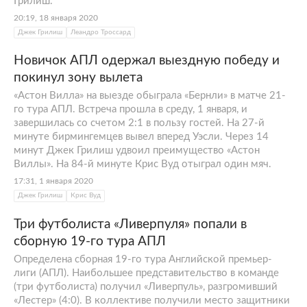
Грилиш.
20:19, 18 января 2020
Джек Грилиш
Леандро Троссард
Новичок АПЛ одержал выездную победу и
покинул зону вылета
«Астон Вилла» на выезде обыграла «Бернли» в матче 21-
го тура АПЛ. Встреча прошла в среду, 1 января, и
завершилась со счетом 2:1 в пользу гостей. На 27-й
минуте бирмингемцев вывел вперед Уэсли. Через 14
минут Джек Грилиш удвоил преимущество «Астон
Виллы». На 84-й минуте Крис Вуд отыграл один мяч.
17:31, 1 января 2020
Джек Грилиш
Крис Вуд
Три футболиста «Ливерпуля» попали в
сборную 19-го тура АПЛ
Определена сборная 19-го тура Английской премьер-
лиги (АПЛ). Наибольшее представительство в команде
(три футболиста) получил «Ливерпуль», разгромивший
«Лестер» (4:0). В коллективе получили место защитники