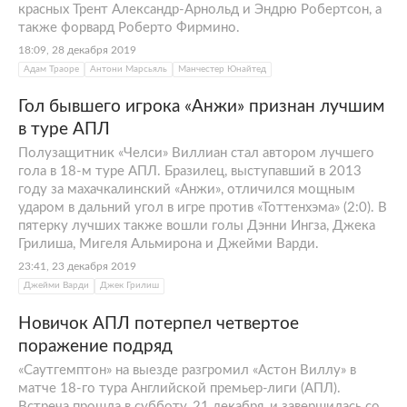
красных Трент Александр-Арнольд и Эндрю Робертсон, а
также форвард Роберто Фирмино.
18:09, 28 декабря 2019
Адам Траоре
Антони Марсьяль
Манчестер Юнайтед
Гол бывшего игрока «Анжи» признан лучшим
в туре АПЛ
Полузащитник «Челси» Виллиан стал автором лучшего
гола в 18-м туре АПЛ. Бразилец, выступавший в 2013
году за махачкалинский «Анжи», отличился мощным
ударом в дальний угол в игре против «Тоттенхэма» (2:0). В
пятерку лучших также вошли голы Дэнни Ингза, Джека
Грилиша, Мигеля Альмирона и Джейми Варди.
23:41, 23 декабря 2019
Джейми Варди
Джек Грилиш
Новичок АПЛ потерпел четвертое
поражение подряд
«Саутгемптон» на выезде разгромил «Астон Виллу» в
матче 18-го тура Английской премьер-лиги (АПЛ).
Встреча прошла в субботу, 21 декабря, и завершилась со