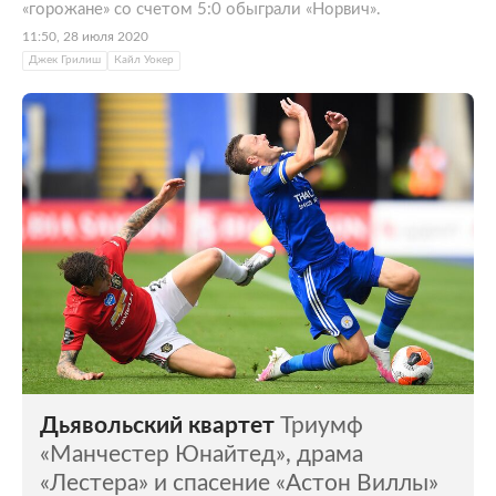
«горожане» со счетом 5:0 обыграли «Норвич».
11:50, 28 июля 2020
Джек Грилиш
Кайл Уокер
Дьявольский квартет
Триумф
«Манчестер Юнайтед», драма
«Лестера» и спасение «Астон Виллы»