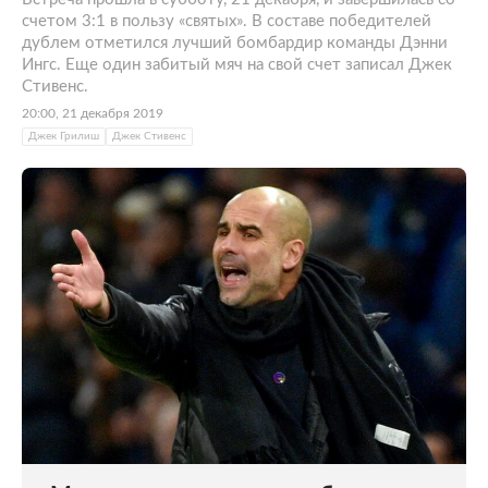
счетом 3:1 в пользу «святых». В составе победителей
дублем отметился лучший бомбардир команды Дэнни
Ингс. Еще один забитый мяч на свой счет записал Джек
Стивенс.
20:00, 21 декабря 2019
Джек Грилиш
Джек Стивенс