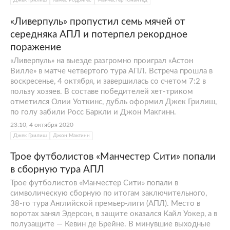
Джек Грилиш
Хамес Родригес
Манчестер Юнайтед
«Ливерпуль» пропустил семь мячей от
середняка АПЛ и потерпел рекордное
поражение
«Ливерпуль» на выезде разгромно проиграл «Астон
Вилле» в матче четвертого тура АПЛ. Встреча прошла в
воскресенье, 4 октября, и завершилась со счетом 7:2 в
пользу хозяев. В составе победителей хет-триком
отметился Олии Уоткинс, дубль оформил Джек Грилиш,
по голу забили Росс Баркли и Джон Макгинн.
23:10, 4 октября 2020
Джек Грилиш
Джон Макгинн
Трое футболистов «Манчестер Сити» попали
в сборную тура АПЛ
Трое футболистов «Манчестер Сити» попали в
символическую сборную по итогам заключительного,
38-го тура Английской премьер-лиги (АПЛ). Место в
воротах занял Эдерсон, в защите оказался Кайл Уокер, а в
полузащите — Кевин де Брейне. В минувшие выходные