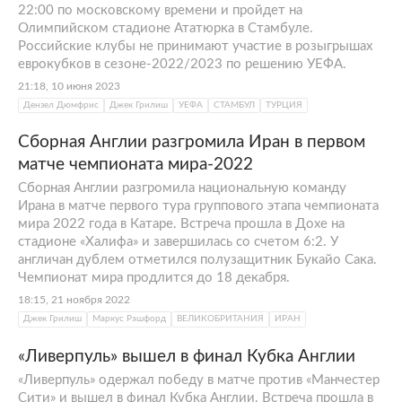
22:00 по московскому времени и пройдет на
Олимпийском стадионе Ататюрка в Стамбуле.
Российские клубы не принимают участие в розыгрышах
еврокубков в сезоне-2022/2023 по решению УЕФА.
21:18, 10 июня 2023
Дензел Дюмфрис
Джек Грилиш
УЕФА
СТАМБУЛ
ТУРЦИЯ
Сборная Англии разгромила Иран в первом
матче чемпионата мира-2022
Сборная Англии разгромила национальную команду
Ирана в матче первого тура группового этапа чемпионата
мира 2022 года в Катаре. Встреча прошла в Дохе на
стадионе «Халифа» и завершилась со счетом 6:2. У
англичан дублем отметился полузащитник Букайо Сака.
Чемпионат мира продлится до 18 декабря.
18:15, 21 ноября 2022
Джек Грилиш
Маркус Рэшфорд
ВЕЛИКОБРИТАНИЯ
ИРАН
«Ливерпуль» вышел в финал Кубка Англии
«Ливерпуль» одержал победу в матче против «Манчестер
Сити» и вышел в финал Кубка Англии. Встреча прошла в