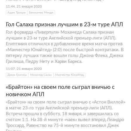
11:44, 21 января 2020
Адам Траоре
Бенжамен Менди
Гол Салаха признан лучшим в 23-м туре АПЛ
Гол форварда «Ливерпуля» Мохамеда Салаха признан
лучшим в 23-м туре Английской премьер-лиги (АПЛ).
Египтянин отличился в добавленное время матча против
«Манчестер Юнайтед» (2:0) после быстрой контратаки. В
пятерку лучших также вошли голы Джона Флека, Джека
Грилиша, Педру Нету и Харви Барнса.
11:07, 21 января 2020
Джек Грилиш
Мохамед Салах
Манчестер Юнайтед
«Брайтон» на своем поле сыграл вничью с
новичком АПЛ
«Брайтон» на своем поле сыграл вничью с «Астон Виллой»
в матче 23-го тура Английской премьер-лиги (АПЛ).
Встреча прошла в субботу, 18 января, и завершилась со
счетом 1:1. На 38-й минуте «чаек» вывел вперед Леандро
Троссард. Равенство на 75-й минуте восстановил Джек