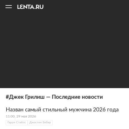
11
A
#Джек Грилиш — Последние новости
Назван самый стильный мужчина 2026 года
11:00, 29 мая 2026
Гарри Стайлс
Джастин Бибер