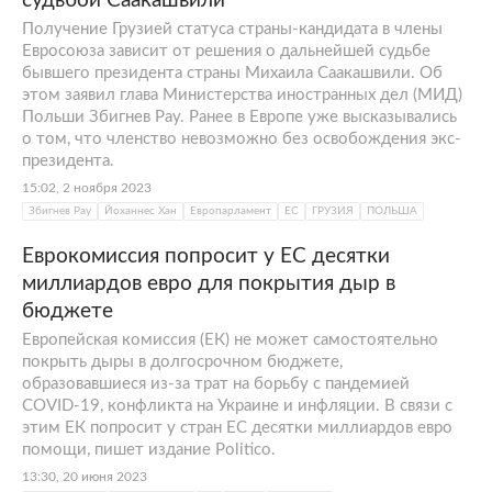
судьбой Саакашвили
Получение Грузией статуса страны-кандидата в члены
Евросоюза зависит от решения о дальнейшей судьбе
бывшего президента страны Михаила Саакашвили. Об
этом заявил глава Министерства иностранных дел (МИД)
Польши Збигнев Рау. Ранее в Европе уже высказывались
о том, что членство невозможно без освобождения экс-
президента.
15:02, 2 ноября 2023
Збигнев Рау
Йоханнес Хан
Европарламент
ЕС
ГРУЗИЯ
ПОЛЬША
Еврокомиссия попросит у ЕС десятки
миллиардов евро для покрытия дыр в
бюджете
Европейская комиссия (ЕК) не может самостоятельно
покрыть дыры в долгосрочном бюджете,
образовавшиеся из-за трат на борьбу с пандемией
COVID-19, конфликта на Украине и инфляции. В связи с
этим ЕК попросит у стран ЕС десятки миллиардов евро
помощи, пишет издание Politico.
13:30, 20 июня 2023