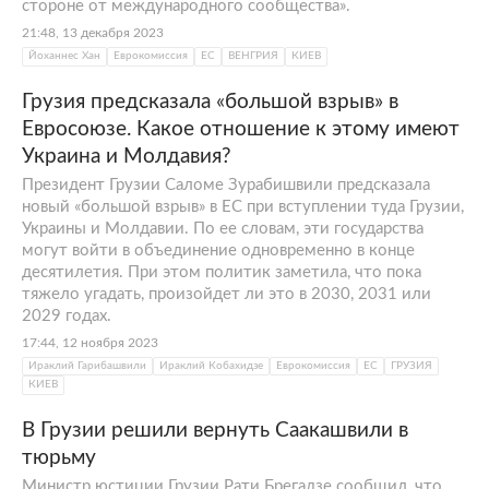
стороне от международного сообщества».
21:48, 13 декабря 2023
Йоханнес Хан
Еврокомиссия
ЕС
ВЕНГРИЯ
КИЕВ
Грузия предсказала «большой взрыв» в
Евросоюзе. Какое отношение к этому имеют
Украина и Молдавия?
Президент Грузии Саломе Зурабишвили предсказала
новый «большой взрыв» в ЕС при вступлении туда Грузии,
Украины и Молдавии. По ее словам, эти государства
могут войти в объединение одновременно в конце
десятилетия. При этом политик заметила, что пока
тяжело угадать, произойдет ли это в 2030, 2031 или
2029 годах.
17:44, 12 ноября 2023
Ираклий Гарибашвили
Ираклий Кобахидзе
Еврокомиссия
ЕС
ГРУЗИЯ
КИЕВ
В Грузии решили вернуть Саакашвили в
тюрьму
Министр юстиции Грузии Рати Брегадзе сообщил, что