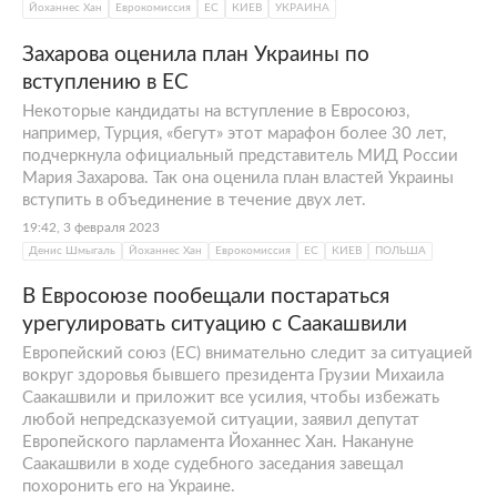
Йоханнес Хан
Еврокомиссия
ЕС
КИЕВ
УКРАИНА
Захарова оценила план Украины по
вступлению в ЕС
Некоторые кандидаты на вступление в Евросоюз,
например, Турция, «бегут» этот марафон более 30 лет,
подчеркнула официальный представитель МИД России
Мария Захарова. Так она оценила план властей Украины
вступить в объединение в течение двух лет.
19:42, 3 февраля 2023
Денис Шмыгаль
Йоханнес Хан
Еврокомиссия
ЕС
КИЕВ
ПОЛЬША
В Евросоюзе пообещали постараться
урегулировать ситуацию с Саакашвили
Европейский союз (ЕС) внимательно следит за ситуацией
вокруг здоровья бывшего президента Грузии Михаила
Саакашвили и приложит все усилия, чтобы избежать
любой непредсказуемой ситуации, заявил депутат
Европейского парламента Йоханнес Хан. Накануне
Саакашвили в ходе судебного заседания завещал
похоронить его на Украине.