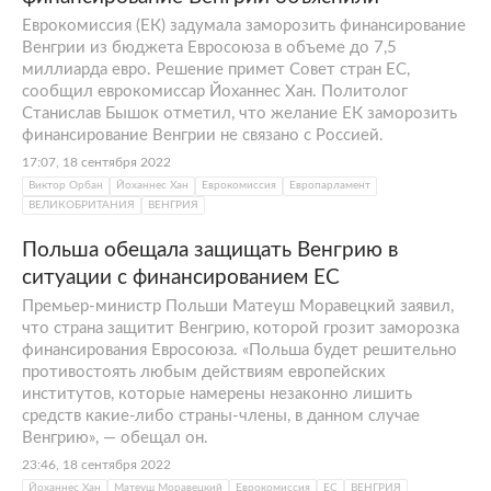
Еврокомиссия (ЕК) задумала заморозить финансирование
Венгрии из бюджета Евросоюза в объеме до 7,5
миллиарда евро. Решение примет Совет стран ЕС,
сообщил еврокомиссар Йоханнес Хан. Политолог
Станислав Бышок отметил, что желание ЕК заморозить
финансирование Венгрии не связано с Россией.
17:07, 18 сентября 2022
Виктор Орбан
Йоханнес Хан
Еврокомиссия
Европарламент
ВЕЛИКОБРИТАНИЯ
ВЕНГРИЯ
Польша обещала защищать Венгрию в
ситуации с финансированием ЕС
Премьер-министр Польши Матеуш Моравецкий заявил,
что страна защитит Венгрию, которой грозит заморозка
финансирования Евросоюза. «Польша будет решительно
противостоять любым действиям европейских
институтов, которые намерены незаконно лишить
средств какие-либо страны-члены, в данном случае
Венгрию», — обещал он.
23:46, 18 сентября 2022
Йоханнес Хан
Матеуш Моравецкий
Еврокомиссия
ЕС
ВЕНГРИЯ