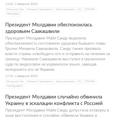
13:42, 2 февраля 2023
Йоханнес Хан
Михаил Саакашвили
Европарламент
ЕС
ГРУЗИЯ
УКРАИНА
Президент Молдавии обеспокоилась
здоровьем Саакашвили
Президент Молдавии Майя Санду выразила
обеспокоенность состоянием здоровья бывшего главы
Грузии Михаила Саакашвили. Санду также призвала
власти страны освободить его и отправить на лечение за
границу. Накануне Саакашвили выступил в грузинском
суде по видеосвязи на украинском языке, завещав
похоронить его на Украине.
17:32, 2 февраля 2023
Йоханнес Хан
Михаил Саакашвили
Европарламент
ЕС
ГРУЗИЯ
МОЛДАВИЯ
Президент Молдавии случайно обвинила
Украину в эскалации конфликта с Россией
Президент Молдавии Майя Санду допустила оговорку в
ходе выступления и случайно обвинила Украину в