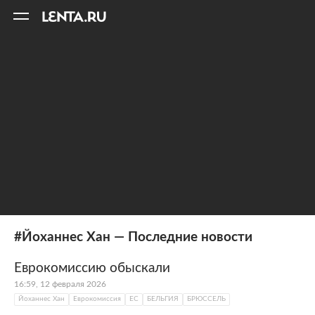
11
A
#Йоханнес Хан — Последние новости
Еврокомиссию обыскали
16:59, 12 февраля 2026
Йоханнес Хан
Еврокомиссия
ЕС
БЕЛЬГИЯ
БРЮССЕЛЬ