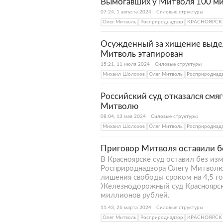
Вымогавших у Митволя 100 м
07:24, 1 августа 2024
Силовые структуры
Олег Митволь
Росприроднадзор
КРАСНОЯРСК
Осужденный за хищение выде
Митволь этапирован
15:21, 11 июля 2024
Силовые структуры
Михаил Шолохов
Олег Митволь
Росприроднад
Российский суд отказался смя
Митволю
08:04, 13 мая 2024
Силовые структуры
Михаил Шолохов
Олег Митволь
Росприроднад
Приговор Митволя оставили б
В Красноярске суд оставил без и
Росприроднадзора Олегу Митволю.
лишения свободы сроком на 4,5 год
Железнодорожный суд Красноярск
миллионов рублей.
11:43, 26 марта 2024
Силовые структуры
Олег Митволь
Росприроднадзор
КРАСНОЯРСК