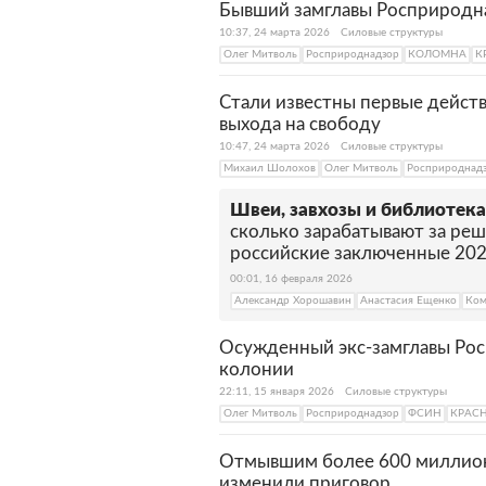
Бывший замглавы Росприродн
10:37, 24 марта 2026
Силовые структуры
Олег Митволь
Росприроднадзор
КОЛОМНА
К
Стали известны первые дейст
выхода на свободу
10:47, 24 марта 2026
Силовые структуры
Михаил Шолохов
Олег Митволь
Росприроднад
Швеи, завхозы и библиотека
сколько зарабатывают за ре
российские заключенные 202
00:01, 16 февраля 2026
Александр Хорошавин
Анастасия Ещенко
Ком
Осужденный экс-замглавы Рос
колонии
22:11, 15 января 2026
Силовые структуры
Олег Митволь
Росприроднадзор
ФСИН
КРАС
Отмывшим более 600 миллион
изменили приговор