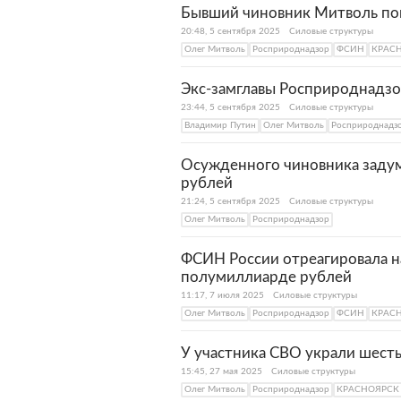
Бывший чиновник Митволь по
20:48, 5 сентября 2025
Силовые структуры
Олег Митволь
Росприроднадзор
ФСИН
КРАС
Экс-замглавы Росприроднадзо
23:44, 5 сентября 2025
Силовые структуры
Владимир Путин
Олег Митволь
Росприроднадз
Осужденного чиновника задум
рублей
21:24, 5 сентября 2025
Силовые структуры
Олег Митволь
Росприроднадзор
ФСИН России отреагировала н
полумиллиарде рублей
11:17, 7 июля 2025
Силовые структуры
Олег Митволь
Росприроднадзор
ФСИН
КРАС
У участника СВО украли шест
15:45, 27 мая 2025
Силовые структуры
Олег Митволь
Росприроднадзор
КРАСНОЯРСК