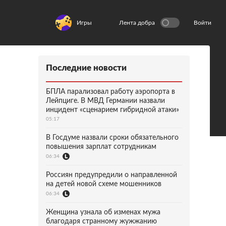
Игры
Лента добра
Войти
Последние новости
БПЛА парализовал работу аэропорта в
Лейпциге. В МВД Германии назвали
инцидент «сценарием гибридной атаки»
05:17
В Госдуме назвали сроки обязательного
повышения зарплат сотрудникам
06:34
Россиян предупредили о направленной
на детей новой схеме мошенников
06:34
Женщина узнала об изменах мужа
благодаря странному жужжанию