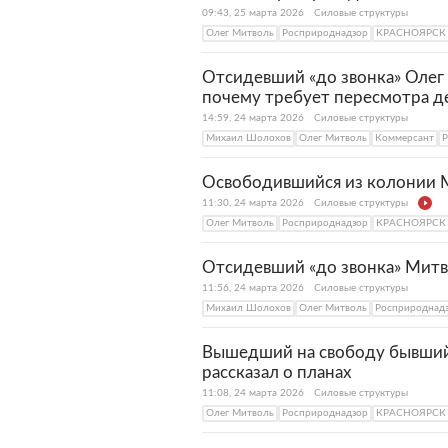
09:43, 25 марта 2026
Силовые структуры
Олег Митволь
Росприроднадзор
КРАСНОЯРСК
Отсидевший «до звонка» Олег 
почему требует пересмотра д
14:59, 24 марта 2026
Силовые структуры
Михаил Шолохов
Олег Митволь
Коммерсант
Р
Освободившийся из колонии М
11:30, 24 марта 2026
Силовые структуры
Олег Митволь
Росприроднадзор
КРАСНОЯРСК
Отсидевший «до звонка» Митв
11:56, 24 марта 2026
Силовые структуры
Михаил Шолохов
Олег Митволь
Росприроднад
Вышедший на свободу бывший
рассказал о планах
11:08, 24 марта 2026
Силовые структуры
Олег Митволь
Росприроднадзор
КРАСНОЯРСК