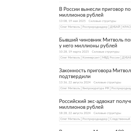
В России вынесли приговор по
миллионов рублей
13:08, 19 мая 2025
Силовые структуры
Олег Митволь
Росприроднадзор
ДУБАЙ
КРАС
Бывший чиновник Митволь по
у него миллионы рублей
10:28, 19 марта 2025
Силовые структуры
Олег Митволь
Коммерсант
МВД России
ДУБА
Законность приговора Митвол
подтвердили
13:36, 22 августа 2024
Силовые структуры
Олег Митволь
Генпрокуратура РФ
Росприродна
Российский экс-адвокат получ
миллионов рублей
18:28, 22 августа 2024
Силовые структуры
Олег Митволь
Росприроднадзор
Следственный