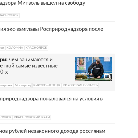
адзора Митволь вышел на свободу
РАСНОЯРСК
вия экс-замглавы Росприроднадзора после
зор
КОЛОМНА
КРАСНОЯРСК
ри:
чем занимаются и
шеткой самые известные
0-х
мерсант
Мосгорсуд
КИРОВО-ЧЕПЕЦК
КИРОВСКАЯ ОБЛАСТЬ
природнадзора пожаловался на условия в
НОЯРСК
КРАСНОЯРСКИЙ КРАЙ
ов рублей незаконного дохода россиянам