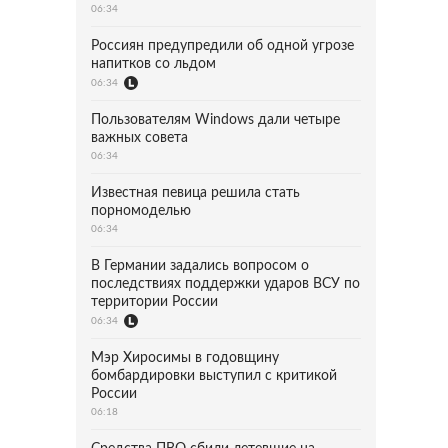
06:34
Россиян предупредили об одной угрозе
напитков со льдом
06:34
Пользователям Windows дали четыре
важных совета
06:34
Известная певица решила стать
порномоделью
06:34
В Германии задались вопросом о
последствиях поддержки ударов ВСУ по
территории России
06:34
Мэр Хиросимы в годовщину
бомбардировки выступил с критикой
России
06:18