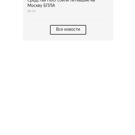
Средства ПВО сбили летевшие на
Москву БПЛА
06:14
Все новости