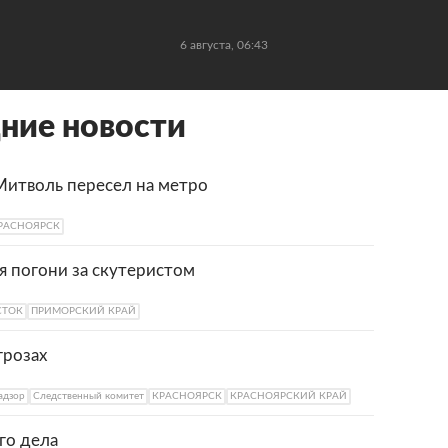
6 августа, 06:43
ние новости
итволь пересел на метро
РАСНОЯРСК
я погони за скутеристом
СТОК
ПРИМОРСКИЙ КРАЙ
грозах
адзор
Следственный комитет
КРАСНОЯРСК
КРАСНОЯРСКИЙ КРАЙ
го дела