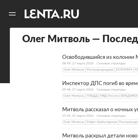
11
A
Олег Митволь — Послед
Освободившийся из колонии М
08:49, 27 марта 2026
Силовые структуры
Олег Митволь
Росприроднадзор
КОЛОМНА
К
Инспектор ДПС погиб во врем
09:48, 27 марта 2026
Силовые структуры
Олег Митволь
ГИБДД
МВД России
ВЛАДИВО
Митволь рассказал о ночных у
15:44, 25 марта 2026
Силовые структуры
Олег Митволь
Рифат Шайхутдинов
Росприродн
Митволь раскрыл детали ново