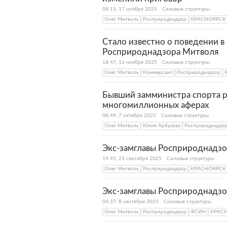
08:13, 17 ноября 2025
Силовые структуры
Олег Митволь
Росприроднадзор
КРАСНОЯРСК
Стало известно о поведении в
Росприроднадзора Митволя
18:47, 16 ноября 2025
Силовые структуры
Олег Митволь
Коммерсант
Росприроднадзор
Бывший замминистра спорта р
многомиллионных аферах
08:49, 7 октября 2025
Силовые структуры
Олег Митволь
Юлия Арбузова
Росприроднадзо
Экс-замглавы Росприроднадзо
19:45, 23 сентября 2025
Силовые структуры
Олег Митволь
Росприроднадзор
КРАСНОЯРСК
Экс-замглавы Росприроднадзо
04:37, 8 сентября 2025
Силовые структуры
Олег Митволь
Росприроднадзор
ФСИН
КРАС