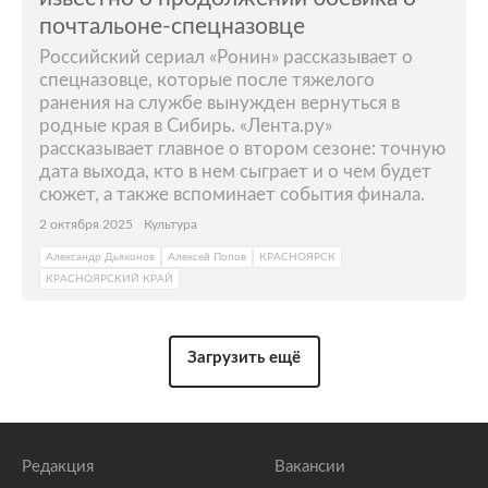
почтальоне-спецназовце
Российский сериал «Ронин» рассказывает о
спецназовце, которые после тяжелого
ранения на службе вынужден вернуться в
родные края в Сибирь. «Лента.ру»
рассказывает главное о втором сезоне: точную
дата выхода, кто в нем сыграет и о чем будет
сюжет, а также вспоминает события финала.
2 октября 2025
Культура
Александр Дьяконов
Алексей Попов
КРАСНОЯРСК
КРАСНОЯРСКИЙ КРАЙ
Загрузить ещё
Редакция
Вакансии