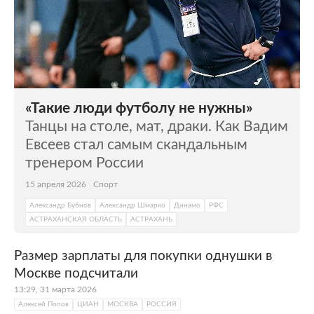
«Такие люди футболу не нужны»
Танцы на столе, мат, драки. Как Вадим
Евсеев стал самым скандальным
тренером России
15 апреля 2026
Спорт
Александр Бубнов
Александр Шмарко
Динамо
РФС
АСТРАХАНСКАЯ ОБЛАСТЬ
АСТРАХАНЬ
Размер зарплаты для покупки однушки в
Москве подсчитали
13:29, 31 марта 2026
Алексей Попов
ЦИАН
МОСКВА
РОССИЯ