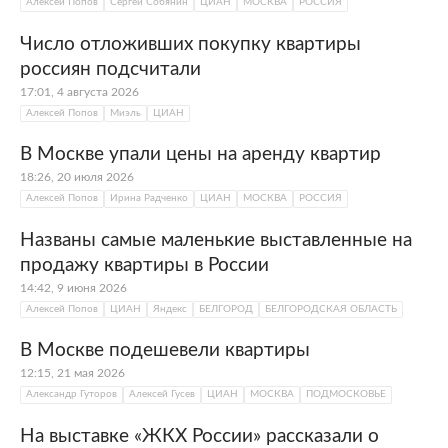
Алексей Попов
Сергей Собянин
ЦИАН
МОСКВА
РОССИЯ
Число отложивших покупку квартиры
россиян подсчитали
17:01, 4 августа 2026
Алексей Попов
Миэль
ЦИАН
В Москве упали цены на аренду квартир
18:26, 20 июля 2026
Алексей Попов
Ирина Радченко
ЦИАН
МОСКВА
РОССИЯ
Названы самые маленькие выставленные на
продажу квартиры в России
14:42, 9 июня 2026
Алексей Попов
ЦИАН
Яндекс
БЕЛГОРОД
БЕЛГОРОДСКАЯ ОБЛАСТЬ
В Москве подешевели квартиры
12:15, 21 мая 2026
Александр Гуторов
Алексей Гусев
ЦИАН
МОСКВА
ПОДМОСКОВЬЕ
На выставке «ЖКХ России» рассказали о