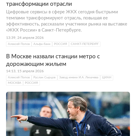
трансформации отрасли
Цифровые сервисы в сфере ЖКХ сегодня быстрыми
темпами трансформируют отрасль, повышая ее
эффективность, рассказали участники рынка на выставке
«ЖКХ России» в Санкт-Петербурге.
13:39, 24 апреля 2026
Алексей Попов
Альфа-банк
РОССИЯ
САНКТ-ПЕТЕРБУРГ
В Москве назвали станции метро с
дорожающим жильем
14:13, 15 апреля 2026
Алексей Попов
Руслан Сырцов
Завод имени И.А. Лихачева
ЦИАН
МОСКВА
РОССИЯ