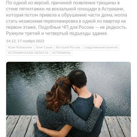
По одной из версий, причиной появления трещины в
стене пятиэтажки на вокзальной площади в Астрахани,
которая потом привела к обрушению части дома, могла
стать незаконная перепланировка в одной из квартир на
первом этаже. Подобные ЧП для России — не редкость.
Рухнули третий и четвертый подъезды здания.
14:12, 17 ноября 2023
Ирек Файзуллин
Олег Сухов
Госстрой России
Следственный комитет
АСТРАХАНСКАЯ ОБЛАСТЬ
АСТРАХАНЬ