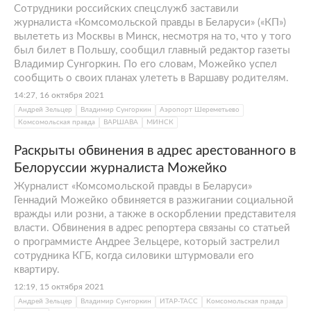
Сотрудники российских спецслужб заставили
журналиста «Комсомольской правды в Беларуси» («КП»)
вылететь из Москвы в Минск, несмотря на то, что у того
был билет в Польшу, сообщил главный редактор газеты
Владимир Сунгоркин. По его словам, Можейко успел
сообщить о своих планах улететь в Варшаву родителям.
14:27, 16 октября 2021
Андрей Зельцер
Владимир Сунгоркин
Аэропорт Шереметьево
Комсомольская правда
ВАРШАВА
МИНСК
Раскрыты обвинения в адрес арестованного в
Белоруссии журналиста Можейко
Журналист «Комсомольской правды в Беларуси»
Геннадий Можейко обвиняется в разжигании социальной
вражды или розни, а также в оскорблении представителя
власти. Обвинения в адрес репортера связаны со статьей
о программисте Андрее Зельцере, который застрелил
сотрудника КГБ, когда силовики штурмовали его
квартиру.
12:19, 15 октября 2021
Андрей Зельцер
Владимир Сунгоркин
ИТАР-ТАСС
Комсомольская правда