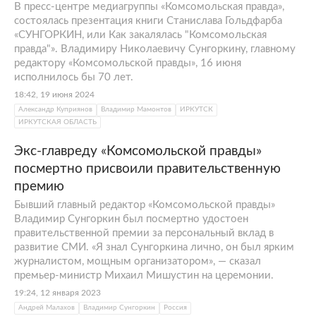
В пресс-центре медиагруппы «Комсомольская правда»,
состоялась презентация книги Станислава Гольдфарба
«СУНГОРКИН, или Как закалялась "Комсомольская
правда"». Владимиру Николаевичу Сунгоркину, главному
редактору «Комсомольской правды», 16 июня
исполнилось бы 70 лет.
18:42, 19 июня 2024
Александр Куприянов
Владимир Мамонтов
ИРКУТСК
ИРКУТСКАЯ ОБЛАСТЬ
Экс-главреду «Комсомольской правды»
посмертно присвоили правительственную
премию
Бывший главный редактор «Комсомольской правды»
Владимир Сунгоркин был посмертно удостоен
правительственной премии за персональный вклад в
развитие СМИ. «Я знал Сунгоркина лично, он был ярким
журналистом, мощным организатором», — сказал
премьер-министр Михаил Мишустин на церемонии.
19:24, 12 января 2023
Андрей Малахов
Владимир Сунгоркин
Россия