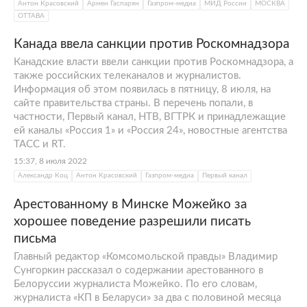
Антон Красовский
Армен Гаспарян
Газпром-медиа
МИД России
МОСКВА
ОТТАВА
Канада ввела санкции против Роскомнадзора
Канадские власти ввели санкции против Роскомнадзора, а
также российских телеканалов и журналистов.
Информация об этом появилась в пятницу, 8 июля, на
сайте правительства страны. В перечень попали, в
частности, Первый канал, НТВ, ВГТРК и принадлежащие
ей каналы «Россия 1» и «Россия 24», новостные агентства
ТАСС и RT.
15:37, 8 июля 2022
Александр Коц
Антон Красовский
Газпром-медиа
Первый канал
Арестованному в Минске Можейко за
хорошее поведение разрешили писать
письма
Главный редактор «Комсомольской правды» Владимир
Сунгоркин рассказал о содержании арестованного в
Белоруссии журналиста Можейко. По его словам,
журналиста «КП в Беларуси» за два с половиной месяца