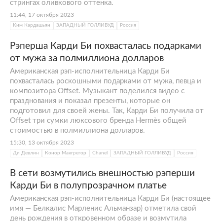
стрингах оливкового оттенка.
11:44, 17 октября 2023
Ким Кардашьян
ЗАПАДНЫЙ ГОЛЛИВУД
Россия
Рэперша Карди Би похвасталась подарками
от мужа за полмиллиона долларов
Американская рэп-исполнительница Карди Би
похвасталась роскошными подарками от мужа, певца и
композитора Offset. Музыкант поделился видео с
празднования и показал презенты, которые он
подготовил для своей жены. Так, Карди Би получила от
Offset три сумки люксового бренда Hermès общей
стоимостью в полмиллиона долларов.
15:30, 13 октября 2023
Ди Девлин
Конор Макгрегор
Chanel
ЗАПАДНЫЙ ГОЛЛИВУД
Россия
В сети возмутились внешностью рэперши
Карди Би в полупрозрачном платье
Американская рэп-исполнительница Карди Би (настоящее
имя — Белкалис Марленис Альманзар) отметила свой
день рождения в откровенном образе и возмутила