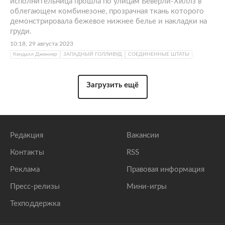
исполнительница прошла по улицам Беверли-Хиллз в
облегающем комбинезоне, прозрачная ткань которого
демонстрировала бежевое нижнее белье и накладки на
груди.
10:18, 29 августа 2023
Кендалл Дженнер
ЗАПАДНЫЙ ГОЛЛИВУД
СОЕДИНЕННЫЕ ШТАТЫ
Загрузить ещё
Редакция
Вакансии
Контакты
RSS
Реклама
Правовая информация
Пресс-релизы
Мини-игры
Техподдержка