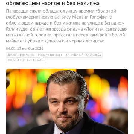
облегающем наряде и без макияжа
Папарацци сняли обладательницу премии «Золотой
глобус» американскую актрису Мелани Гриффит в
облегающем наряде и без макияжа на улице в Западном
Голливуде. 66-летняя звезда фильма «Лолита», сыгравшая
мать главной героини, предстала перед камерой в белой
майке с глубоким декольте и черных легинсах.
04:00, 13 ноября 2023
Дженнифер Лопес
Мелани Гриффит
ЗАПАДНЫЙ ГОЛЛИВУД
СОЕДИНЕННЫЕ ШТАТЫ