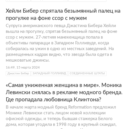
Хейли Бибер спрятала безымянный палец на
прогулке на фоне ссор с мужем
Супруга американского певца Джастина Бибера Хейли
вышла на прогулку, спрятав безымянный палец на фоне
ссор с мужем. 27-летняя манекенщица попала в
объективы папарацци в Западном Голливуде, когда
собиралась на ужин в одно из местных заведений. На
размещенных кадрах видно, что звезда была одета в
мешковатые джинсы.
16:49, 15 марта 2024
Джастин Бибер
ЗАПАДНЫЙ ГОЛЛИВУД
СОЕДИНЕННЫЕ ШТАТЫ
«Самая униженная женщина в мире». Моника
Левински снялась в рекламе модного бренда.
Где пропадала любовница Клинтона?
В начале марта модный бренд Reformation предложил
Монике Левински стать лицом новой коллекции
офисной одежды, и теперь бывшая стажерка Белого
дома, которая угодила в 1998 году в крупный скандал,