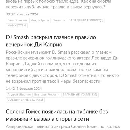
вновь на первых полосах таблоидов. Как она смогла
пережить публичную травлю и зачем вернулась?
00:02, 7 марта 2024
Билл Клинтон
Линда Трипп
Пентагон
ЗАПАДНЫЙ ГОЛЛИВУД
МАНХЭТТЕН
DJ Smash раскрыл главное правило
вечеринок Ди Каприо
Российский музыкант DJ Smash рассказал о главном
правиле вечеринок голливудского актера Леонардо Ди
Каприо. Диджей вспомнил, что на одном из
мероприятий артист заклеил всем гостям камеры
телефонов с двух сторон. DJ Smash отметил, что никто
не возражал против такой меры безопасности.
14:42, 9 февраля 2024
Андрей Ширман
Виттория Черетти
ЗАПАДНЫЙ ГОЛЛИВУД
СОЕДИНЕННЫЕ ШТАТЫ
Селена Гомес появилась на публике без
макияжа и вызвала споры в сети
Американская певица и актриса Селена Гомес появилась