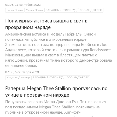
01:03, 11 сентября 2023
Барак Обама
Малия Обама
ЗАПАДНЫЙ ГОЛЛИВУД
ЛОС-АНДЖЕЛЕС
Популярная актриса вышла в свет в
прозрачном наряде
Американская актриса и модель Габриэль Юнион
появилась на публике в откровенном наряде.
Знаменитость посетила концерт певицы Беойнсе в Лос-
Анджелесе, который состоялся в рамках тура Renaissance.
Манекенщица вышла в свет в блестящем платье с
капюшоном, прозрачная ткань которого демонстрировала
ее нижнее белье.
07:30, 5 сентября 2023
Кендалл Дженнер
ЗАПАДНЫЙ ГОЛЛИВУД
ЛОС-АНДЖЕЛЕС
Рэперша Megan Thee Stallion прогулялась по
улице в прозрачном наряде
Популярная рэперша Меган Джовон Рут Пит, известная
под псевдонимом Megan Thee Stallion, появилась на
публике в откровенном наряде. Хип-хоп-