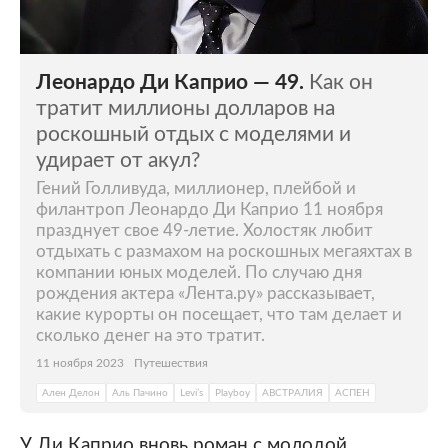
Леонардо Ди Каприо — 49.
Как он
тратит миллионы долларов на
роскошный отдых c моделями и
удирает от акул?
Гений Голливуда, миллионер, плейбой и
филантроп Леонардо Ди Каприо 11 ноября
празднует свое 49-летие. Холостяк любит
отдыхать с размахом на роскошных мегаяхтах в
компании юных моделей. По случаю дня
рождения актера «Лента.ру» рассказывает,
какие курорты он посещает, что там делает и
сколько денег на это тратит.
11 ноября 2023
Путешествия
Ален Делон
Аль Пачино
Levi’s
Playboy
АВСТРАЛИЯ
АСПЕН
У Ди Каприо вновь роман с молодой