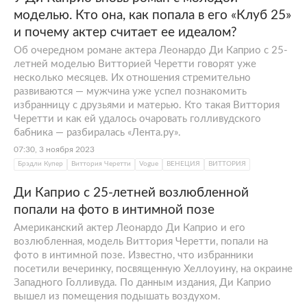
моделью. Кто она, как попала в его «Клуб 25»
и почему актер считает ее идеалом?
Об очередном романе актера Леонардо Ди Каприо с 25-
летней моделью Витторией Черетти говорят уже
несколько месяцев. Их отношения стремительно
развиваются — мужчина уже успел познакомить
избранницу с друзьями и матерью. Кто такая Виттория
Черетти и как ей удалось очаровать голливудского
бабника — разбиралась «Лента.ру».
07:30, 3 ноября 2023
Брэдли Купер
Виттория Черетти
Vogue
ВЕНЕЦИЯ
ВИТТОРИЯ
Ди Каприо с 25-летней возлюбленной
попали на фото в интимной позе
Американский актер Леонардо Ди Каприо и его
возлюбленная, модель Виттория Черетти, попали на
фото в интимной позе. Известно, что избранники
посетили вечеринку, посвященную Хеллоуину, на окраине
Западного Голливуда. По данным издания, Ди Каприо
вышел из помещения подышать воздухом.