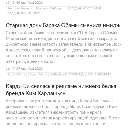
17:40, 30 октября 2023
Виттория Черетти
Леонардо ДиКаприо
ЗАПАДНЫЙ ГОЛЛИВУД
СОЕДИНЕННЫЕ ШТАТЫ
Старшая дочь Барака Обамы сменила имидж
Старшая дочь бывшего президента США Барака Обамы
Малия сменила имидж и попала в объектив папарацци.
25-летнюю знаменитость запечатлели в кинотеатре Лос-
Анджелеса с новой прической — девушка отказалась от
кос темного оттенка в пользу выкрашенных в рыжий
цвет распущенных волос.
16:47, 27 октября 2023
Барак Обама
Малия Обама
ЗАПАДНЫЙ ГОЛЛИВУД
ЛОС-АНДЖЕЛЕС
Карди Би снялась в рекламе нижнего белья
бренда Ким Кардашьян
Американская рэп-исполнительница Карди Би снялась в
рекламе нижнего белья бренда Skims бизнесвумен Ким
Кардашьян. 31-летняя знаменитость примерила
несколько комплектов корректирующей одежды. В том
числе она позировала в облегающем кроп-топе и