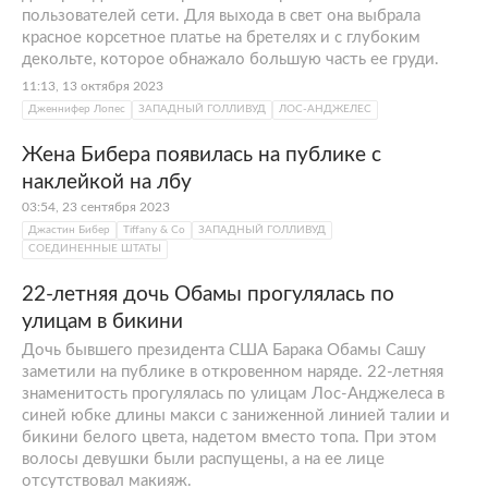
пользователей сети. Для выхода в свет она выбрала
красное корсетное платье на бретелях и с глубоким
декольте, которое обнажало большую часть ее груди.
11:13, 13 октября 2023
Дженнифер Лопес
ЗАПАДНЫЙ ГОЛЛИВУД
ЛОС-АНДЖЕЛЕС
Жена Бибера появилась на публике с
наклейкой на лбу
03:54, 23 сентября 2023
Джастин Бибер
Tiffany & Co
ЗАПАДНЫЙ ГОЛЛИВУД
СОЕДИНЕННЫЕ ШТАТЫ
22-летняя дочь Обамы прогулялась по
улицам в бикини
Дочь бывшего президента США Барака Обамы Сашу
заметили на публике в откровенном наряде. 22-летняя
знаменитость прогулялась по улицам Лос-Анджелеса в
синей юбке длины макси с заниженной линией талии и
бикини белого цвета, надетом вместо топа. При этом
волосы девушки были распущены, а на ее лице
отсутствовал макияж.