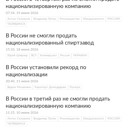
национализированную компанию
07:54, 19 июня 2026
Антон Силуанов
Владимир Путин
Росимущество
Южуралзолото
РОССИЯ
ЧЕЛЯБИНСК
В России не смогли продать
национализированный спиртзавод
15:33, 18 июня 2026
Юрий Шефлер
ВСУ
Коммерсант
Россия
УКРАИНА
В России установили рекорд по
национализации
20:40, 11 июня 2026
Вадим Мошкович
Аэропорт Домодедово
Русагро
В России в третий раз не смогли продать
национализированную компанию
11:25, 10 июня 2026
Антон Силуанов
Владимир Путин
Росимущество
Южуралзолото
РОССИЯ
ЧЕЛЯБИНСК