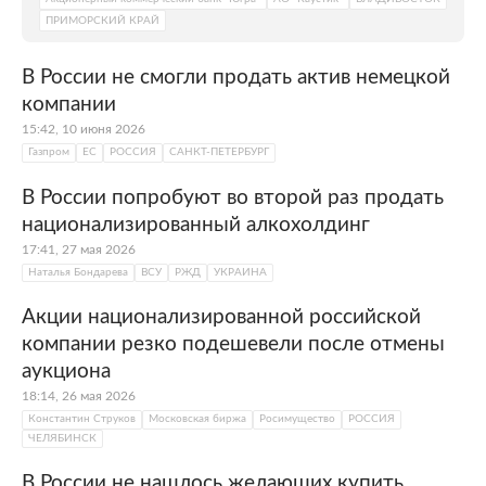
ПРИМОРСКИЙ КРАЙ
В России не смогли продать актив немецкой
компании
15:42, 10 июня 2026
Газпром
ЕС
РОССИЯ
САНКТ-ПЕТЕРБУРГ
В России попробуют во второй раз продать
национализированный алкохолдинг
17:41, 27 мая 2026
Наталья Бондарева
ВСУ
РЖД
УКРАИНА
Акции национализированной российской
компании резко подешевели после отмены
аукциона
18:14, 26 мая 2026
Константин Струков
Московская биржа
Росимущество
РОССИЯ
ЧЕЛЯБИНСК
В России не нашлось желающих купить