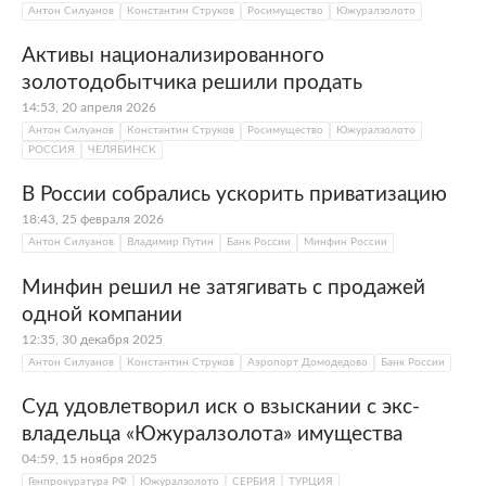
Антон Силуанов
Константин Струков
Росимущество
Южуралзолото
Активы национализированного
золотодобытчика решили продать
14:53, 20 апреля 2026
Антон Силуанов
Константин Струков
Росимущество
Южуралзолото
РОССИЯ
ЧЕЛЯБИНСК
В России собрались ускорить приватизацию
18:43, 25 февраля 2026
Антон Силуанов
Владимир Путин
Банк России
Минфин России
Минфин решил не затягивать с продажей
одной компании
12:35, 30 декабря 2025
Антон Силуанов
Константин Струков
Аэропорт Домодедово
Банк России
Суд удовлетворил иск о взыскании с экс-
владельца «Южуралзолота» имущества
04:59, 15 ноября 2025
Генпрокуратура РФ
Южуралзолото
СЕРБИЯ
ТУРЦИЯ