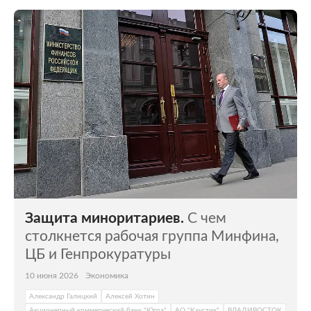
Защита миноритариев.
С чем
столкнется рабочая группа Минфина,
ЦБ и Генпрокуратуры
10 июня 2026
Экономика
Александр Галицкий
Алексей Хотин
Акционерный коммерческий банк "Югра"
АО "Каустик"
ВЛАДИВОСТОК