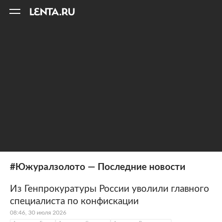
11
A
#Южуралзолото — Последние новости
Из Генпрокуратуры России уволили главного
специалиста по конфискации
08:46, 30 июля 2026