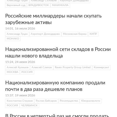
Александр Гуцан
Александр Соловьев
Аэропорт Домодедово
Верховный суд
ВЛАДИВОСТОК
МАХАЧКАЛА
Российские миллиардеры начали скупать
зарубежные активы
14:01, 16 июля 2026
Александр Гуцан
Аэропорт Домодедово
Московская биржа
КИПР
МОНАКО
Национализированной сети складов в России
нашли нового владельца
15:24, 24 июня 2026
Алексей Кулешов
Алексей Слепов
Raven Property Group Limited
Коммерсант
МОСКВА
РОССИЯ
Национализированную компанию продали
почти в два раза дешевле планов
15:37, 19 июня 2026
Константин Струков
Руслан Байсаров
Росимущество
Южуралзолото
РОССИЯ
ЧЕЛЯБИНСК
В России в четвертый раз не смогли продать