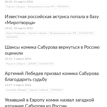
06:04, 21 марта 2026
Нурлан Сабуров
Вооруженные силы РФ
УКРАИНА
Известная российская актриса попала в базу
«Миротворца»
23:41, 18 марта 2026
Ирина Горбачева
Нурлан Сабуров
Вооруженные силы РФ
КАЗАХСТАН
УКРАИНА
Шансы комика Сабурова вернуться в Россию
оценили
10:12, 5 марта 2026
Нурлан Сабуров
ДУБАЙ
КАЗАХСТАН
Артемий Лебедев призвал комика Сабурова
благодарить судьбу
13:47, 4 марта 2026
Артемий Лебедев
Нурлан Сабуров
УКРАИНА
Уехавший в Европу комик назвал загадкой
изгнание Сабурова из России