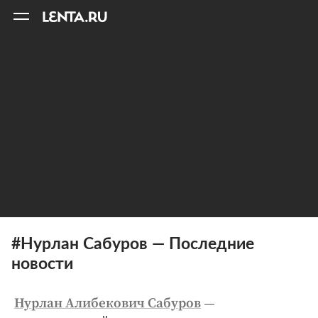
11
A
#Нурлан Сабуров — Последние
новости
—
Нурлан Алибекович Сабуров