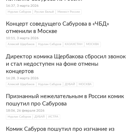
16:37, 3 марта 2026
Нурлан Сабуров
Руслан Белый
Минюст России
Концерт соведущего Сабурова в «ЧБД»
отменили в Москве
10:11, 3 марта 2026
Алексей Щербаков
Нурлан Сабуров
КАЗАХСТАН
МОСКВА
Директор комика Щербакова сбросил звонок
и стал недоступен на фоне отмены
концертов
16:28, 3 марта 2026
Алексей Щербаков
Нурлан Сабуров
ДУБАЙ
МОСКВА
Признанный нежелательным в России комик
пошутил про Сабурова
18:06, 26 февраля 2026
Нурлан Сабуров
ДУБАЙ
ИСТРА
Комик Сабуров пошутил про изгнание из