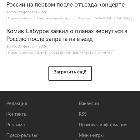
России на первом после отъезда концерте
16:56, 25 февраля 2026
Нурлан Сабуров
Международный аэропорт Внуково
КАЗАХСТАН
ТАИЛАНД
Комик Сабуров заявил о планах вернуться в
Россию после запрета на въезд
18:46, 25 февраля 2026
Нурлан Сабуров
ДУБАЙ
ОБЪЕДИНЕННЫЕ АРАБСКИЕ ЭМИРАТЫ
Загрузить ещё
Редакция
Вакансии
Контакты
RSS
Реклама
Правовая информация
Пресс-релизы
Мини-игры