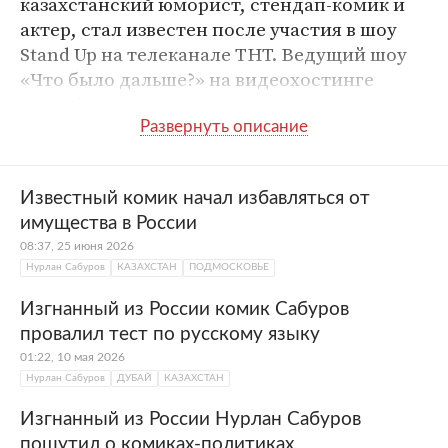
казахстанский юморист, стендап-комик и
актер, стал известен после участия в шоу
Stand Up на телеканале ТНТ. Ведущий шоу
«Что было дальше?» на видеохостинге
YouTube.
Родился 22 декабря 1991 года в городе
Степногорске на севере
Казахстана
. После
окончания школы Нурлан Сабуров переехал
Известный комик начал избавляться от
в
Екатеринбург
и поступил в Уральский
имущества в России
федеральный университет. Во время учебы
08:37, 25 июня 2026
играл в студенческой команде КВН и
Нурлан Сабуров
КАЗАХСТАН
ПОДМОСКОВЬЕ
пробовал себя в стендап-комедии.
Изгнанный из России комик Сабуров
В Екатеринбурге он познакомился с
провалил тест по русскому языку
юмористом
Дмитрием Романовым
— тот
01:22, 10 мая 2026
посоветовал Сабурову подать заявку в
Нурлан Сабуров
ДУБАЙ
КАЗАХСТАН
рубрику «Открытый микрофон» шоу Stand
Изгнанный из России Нурлан Сабуров
Up на ТНТ. Юморист последовал
пошутил о комиках-политиках