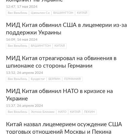
12:47, 17 мая 2024
Ван Вэньбинь
Цзиньпин Си
ВАШИНГТОН
КИТАЙ
МИД Китая обвинил США в лицемерии из-за
поддержки Украины
16:09, 16 мая 2024
Ван Вэньбинь
ВАШИНГТОН
КИТАЙ
МИД Китая отреагировал на обвинения в
шпионаже со стороны Германии
13:52, 26 апреля 2024
Ван Вэньбинь
Бундестаг
БЕРЛИН
ГЕРМАНИЯ
МИД Китая обвинил НАТО в кризисе на
Украине
11:37, 26 апреля 2024
Ван Вэньбинь
Энтони Блинкен
НАТО
КИТАЙ
ПЕКИН
Китай назвал лицемерием осуждение США
торговых отношений Москвы и Пекина