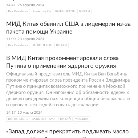
14:41, 26 апреля 2024
Ван Вэньбинь
Цзиньпин Си
ВАШИНГТОН
КИТАЙ
МИД Китая обвинил США в лицемерии из-за
пакета помощи Украине
11:00, 23 апреля 2024
Ван Вэньбинь
ВАШИНГТОН
КИТАЙ
В МИД Китая прокомментировали слова
Путина о применении ядерного оружия
Официальный представитель МИД Китая Ван Вэньбинь
прокомментировал слова президента России Владимира
Путина о принципах возможного применения Москвой
ядерного оружия. Он напомнил об обязанности ядерных
держав придерживаться концепции общей безопасности
и призвал всех содействовать деэскалации.
14:17, 13 марта 2024
Ван Вэньбинь
Владимир Путин
КИТАЙ
МОСКВА
«Запад должен прекратить подливать масло