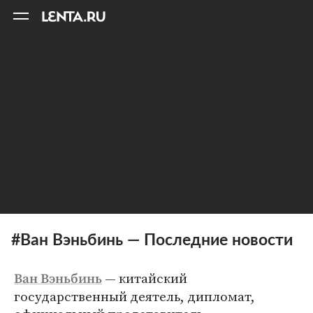
11
A
#Ван Вэньбинь — Последние новости
— китайский
Ван Вэньбинь
государственный деятель, дипломат,