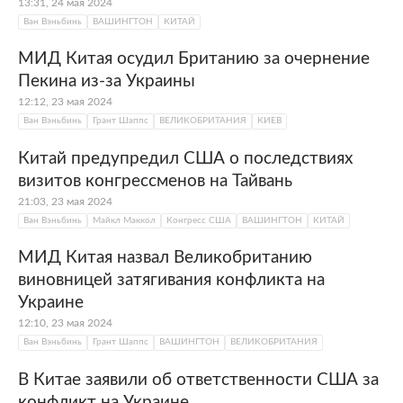
13:31, 24 мая 2024
Ван Вэньбинь
ВАШИНГТОН
КИТАЙ
МИД Китая осудил Британию за очернение
Пекина из-за Украины
12:12, 23 мая 2024
Ван Вэньбинь
Грант Шаппс
ВЕЛИКОБРИТАНИЯ
КИЕВ
Китай предупредил США о последствиях
визитов конгрессменов на Тайвань
21:03, 23 мая 2024
Ван Вэньбинь
Майкл Маккол
Конгресс США
ВАШИНГТОН
КИТАЙ
МИД Китая назвал Великобританию
виновницей затягивания конфликта на
Украине
12:10, 23 мая 2024
Ван Вэньбинь
Грант Шаппс
ВАШИНГТОН
ВЕЛИКОБРИТАНИЯ
В Китае заявили об ответственности США за
конфликт на Украине