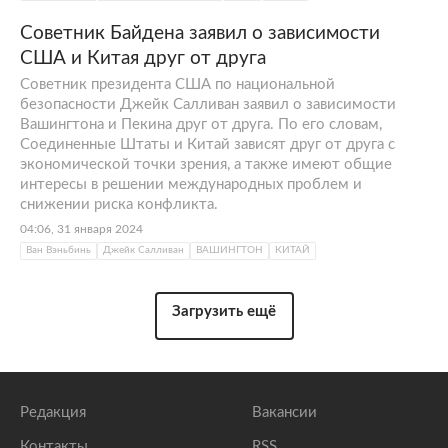
Советник Байдена заявил о зависимости
США и Китая друг от друга
Советник президента США по национальной
безопасности Джейк Салливан заявил о зависимости
Вашингтона и Пекина друг от друга. По его словам,
Соединенные Штаты и Китай зависят друг от друга с
экономической точки зрения, а также имеют общие
интересы в решении международных проблем и
снижении риска конфликта.
04:06, 31 января 2024
Ван Вэньбинь
Джейк Салливан
ВАШИНГТОН
КИТАЙ
Загрузить ещё
Редакция
Вакансии
Контакты
RSS