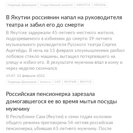
Надежда Дворецкая
Следственный комитет
ИРКУТСК
РЯЗАНЬ
В Якутии россиянин напал на руководителя
театра и забил его до смерти
В Якутске задержали 45-летнего местного жителя,
подозреваемого в избиении до смерти 39-летнего
музыкального руководителя Русского театра Сергея
Ацегейды. В ночь на 13 февраля злоумышленник разбил
лобовое стекло машины, вытащил потерпевшего на
улицу и избил его. В результате мужчина впал в кому и
через неделю скончался.
15:07, 22 февраля 2022
Надежда Дворецкая
Lenta.ru
СКР
ЯКУТИЯ
ЯКУТСК
Российская пенсионерка зарезала
домогавшегося ее во время мытья посуды
мужчину
В Республике Саха (Якутия) к семи годам колонии
общего режима приговорена 54-летняя российская
пенсионерка, убившая 63-летнего мужчину. После