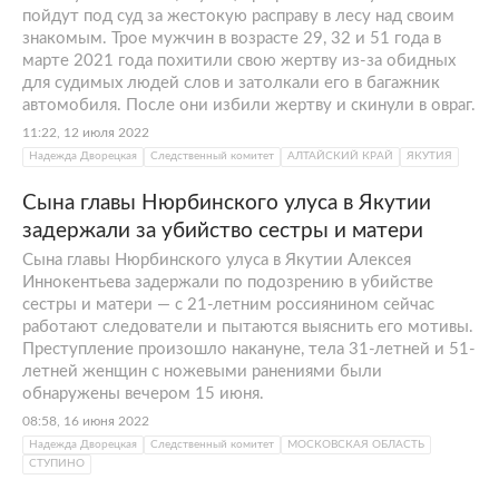
пойдут под суд за жестокую расправу в лесу над своим
знакомым. Трое мужчин в возрасте 29, 32 и 51 года в
марте 2021 года похитили свою жертву из-за обидных
для судимых людей слов и затолкали его в багажник
автомобиля. После они избили жертву и скинули в овраг.
11:22, 12 июля 2022
Надежда Дворецкая
Следственный комитет
АЛТАЙСКИЙ КРАЙ
ЯКУТИЯ
Сына главы Нюрбинского улуса в Якутии
задержали за убийство сестры и матери
Сына главы Нюрбинского улуса в Якутии Алексея
Иннокентьева задержали по подозрению в убийстве
сестры и матери — с 21-летним россиянином сейчас
работают следователи и пытаются выяснить его мотивы.
Преступление произошло накануне, тела 31-летней и 51-
летней женщин с ножевыми ранениями были
обнаружены вечером 15 июня.
08:58, 16 июня 2022
Надежда Дворецкая
Следственный комитет
МОСКОВСКАЯ ОБЛАСТЬ
СТУПИНО