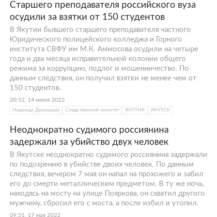
Старшего преподавателя российского вуза
осудили за взятки от 150 студентов
В Якутии бывшего старшего преподавателя частного
Юридического полицейского колледжа и Горного
института СВФУ им М.К. Аммосова осудили на четыре
года и два месяца исправительной колонии общего
режима за коррупцию, подлог и мошенничество. По
данным следствия, он получил взятки не менее чем от
150 студентов.
20:52, 14 июня 2022
Надежда Дворецкая
Следственный комитет
ЯКУТИЯ
ЯКУТСК
Неоднократно судимого россиянина
задержали за убийство двух человек
В Якутске неоднократно судимого россиянина задержали
по подозрению в убийстве двоих человек. По данным
следствия, вечером 7 мая он напал на прохожего и забил
его до смерти металлическим предметом. В ту же ночь,
находясь на мосту на улице Пояркова, он схватил другого
мужчину, сбросил его с моста, а после избил и утопил.
09:51, 17 мая 2022