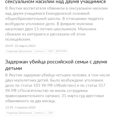
сексуальном насилии над двумя учащимися
В Якутии воспитателя обвинили в сексуальном насилии
над двумя учащимися Екюндюнской основной
общеобразовательной школы. В отношении педагога
возбудили уголовное дело. В феврале мужчина
насиловал двух 13-летних школьников. Мальчики
сбежали из интерната и рассказали об этом
полицейским.
20:07, 22 марта 2021
Надежда Дворецкая
Lenta.ru
СКР
ЯКУТИЯ
Задержан убийца российской семьи c двумя
детьми
В Якутии задержан убийца четырех человек, в том числе
двух малолетних детей. Было возбуждено уголовное
дело по статье 105 УК РФ («Убийство») и по статье 317
УК РФ («Посягательство на жизнь сотрудника
правоохранительного органа»). 31 марта суд арестовал
обвиняемого на два месяца.
13:59, 3 апреля 2020
Надежда Дворецкая
Lenta.ru
СКР