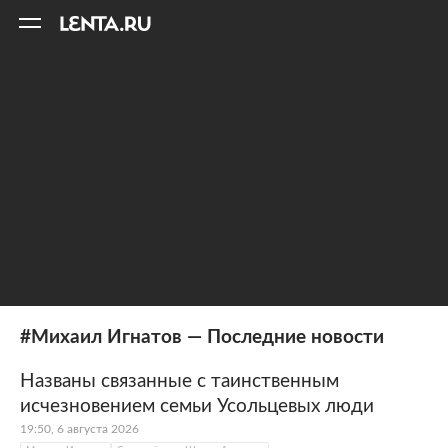
11
A
#Михаил Игнатов — Последние новости
Названы связанные с таинственным
исчезновением семьи Усольцевых люди
19:50, 6 августа 2026