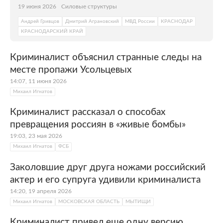
19 июня 2026
Силовые структуры
Андрей Гривцов
Дмитрий Аграновский
МВД России
КРАСНОДАР
КРАСНОДАРСКИЙ КРАЙ
Криминалист объяснил странные следы на
месте пропажи Усольцевых
14:07, 11 июня 2026
Михаил Игнатов
Криминалист рассказал о способах
превращения россиян в «живые бомбы»
19:03, 23 мая 2026
Михаил Игнатов
ФСБ
Заколовшие друг друга ножами российский
актер и его супруга удивили криминалиста
14:20, 19 апреля 2026
Михаил Игнатов
МОСКОВСКАЯ ОБЛАСТЬ
МЫТИЩИ
Криминалист привел еще одну версию