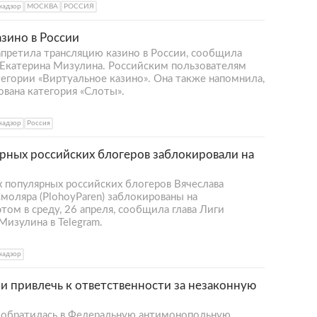
надзор
МОСКВА
РОССИЯ
азино в России
апретила трансляцию казино в России, сообщила
а Екатерина Мизулина. Российским пользователям
егории «Виртуальное казино». Она также напомнила,
ована категория «Слоты».
надзор
Россия
рных российских блогеров заблокировали на
х популярных российских блогеров Вячеслава
Смоляра (PlohoyParen) заблокированы на
том в среду, 26 апреля, сообщила глава Лиги
Мизулина в Telegram.
надзор
ли привлечь к ответственности за незаконную
) обратилась в Федеральную антимонопольную