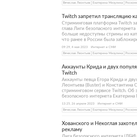
Вячеслав Леонтьев
Екатерина Мизулина
Роском
Twitch запретил трансляцию к
Стриминговая платформа Twitch з
глава Лиги безопасного интернет
больше недоступны стримы из кат
что ранее в России была заблокир
09:29, 4 мая 2023
Интернет и СМИ
Вячеслав Леонтьев
Екатерина Мизулина
Роском
Аккаунты Крида и двух популя
Twitch
Аккаунты певца Егора Крида и дву
Леонтьева (Buster) и Константина 
стриминговом сервисе Twitch. Об э
безопасного интернета Екатерина 
13:25, 26 апреля 2023
Интернет и СМИ
Вячеслав Леонтьев
Екатерина Мизулина
Роском
Хованского и Некоглая захоте
рекламу
Лига безопасного интернета (ЛБИ