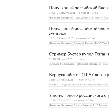
Популярный российский блоге
19:35, 21 августа 2025
Интернет и СМИ
Вячеслав Леонтьев
Павел Дуров
РУМЫНИЯ
Со
Популярный российский блог
женился
13:09, 23 июля 2025
Интернет и СМИ
Вячеслав Леонтьев
Дмитрий Нагиев
МОСКВА
Стример Бустер купил Ferrari
13:18, 10 июля 2025
Ценности
Алишер Моргенштерн
Вячеслав Леонтьев
Ferrari
Вернувшийся из США блогер ра
15:55, 25 июня 2025
Интернет и СМИ
Амиран Сардаров
Вячеслав Леонтьев
Ferrari
Л
У популярного российского с
10:18, 17 мая 2025
Интернет и СМИ
Вячеслав Леонтьев
Лариса Гузеева
ФНС России