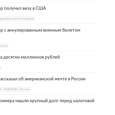
р получил визу в США
единённые Штаты Америки
ер с аннулированным военным билетом
Россия
 за десятки миллионов рублей
ссказал об американской мечте в России
ОС-АНДЖЕЛЕС
Россия
тримера нашли крупный долг перед налоговой