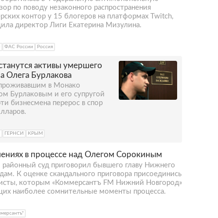
зор по поводу незаконного распространения
ских контор у 15 блогеров на платформах Twitch,
щила директор Лиги Екатерина Мизулина.
р
ФАС России
Россия
станутся активы умершего
а Олега Бурлакова
 проживавшим в Монако
м Бурлаковым и его супругой
и бизнесмена перерос в спор
олларов.
u
ГЕРНСИ
КРЫМ
шениях в процессе над Олегом Сорокиным
 районный суд приговорил бывшего главу Нижнего
дам. К оценке скандального приговора присоединись
юристы, которым «Коммерсантъ FM Нижний Новгород»
ющих наиболее сомнительные моменты процесса.
ммерсантъ"