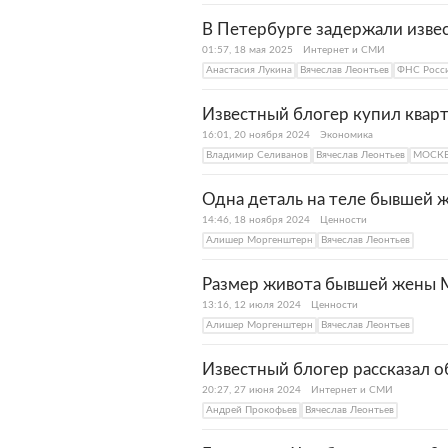
В Петербурге задержали изве
01:57, 18 мая 2025
Интернет и СМИ
Анастасия Лукина
Вячеслав Леонтьев
ФНС Росс
Известный блогер купил кварт
16:01, 20 ноября 2024
Экономика
Владимир Селиванов
Вячеслав Леонтьев
МОСК
Одна деталь на теле бывшей 
14:46, 18 ноября 2024
Ценности
Алишер Моргенштерн
Вячеслав Леонтьев
Размер живота бывшей жены М
13:16, 12 июля 2024
Ценности
Алишер Моргенштерн
Вячеслав Леонтьев
Известный блогер рассказал 
20:27, 27 июня 2024
Интернет и СМИ
Андрей Прокофьев
Вячеслав Леонтьев