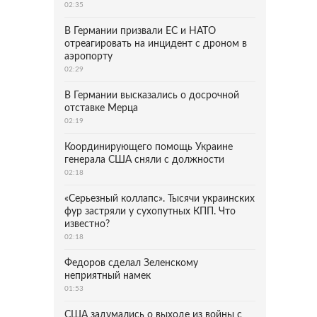
02:35
В Германии призвали ЕС и НАТО
отреагировать на инцидент с дроном в
аэропорту
02:29
В Германии высказались о досрочной
отставке Мерца
02:19
Координирующего помощь Украине
генерала США сняли с должности
02:18
«Серьезный коллапс». Тысячи украинских
фур застряли у сухопутных КПП. Что
известно?
02:18
Федоров сделал Зеленскому
неприятный намек
01:53
США задумались о выходе из войны с