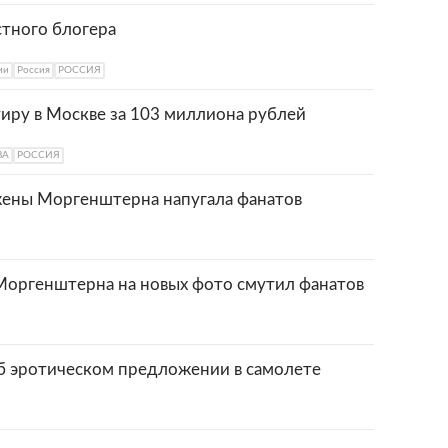
стного блогера
ии
Россия
РОССИЯ
иру в Москве за 103 миллиона рублей
ВА
РОССИЯ
жены Моргенштерна напугала фанатов
оргенштерна на новых фото смутил фанатов
об эротическом предложении в самолете