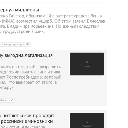
вернул миллионы
нко Виктор, обвиняемый в растрате средств банка
 (МИА), возместил ущерб. Об этом заявил Вячеслав
нта, Владимира Корьевкина. По данным следствия,
 трудоустроен в банк.
u
Генпрокуратура РФ
у выгодна легализация
ались о том, чтобы разрешить
редложив начать с вина и пива.
ает Роспотребнадзор, который
я. Кто выиграет от этого, а
та.ру».
"Известия"
о читают и как проводят
 российские чиновники
у Удмуртии Александра