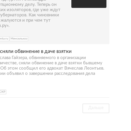
упционному делу. Теперь он
их изоляторов, где уже ждут
губернаторов. Как чиновники
 жалуются и при чем тут
.ру».
enta.ru
Минсельхоз
сняли обвинение в даче взятки
лава Гайзера, обвиняемого в организации
ичестве, сняли обвинение в даче взятки бывшему
 Об этом сообщил его адвокат Вячеслав Леонтьев.
ии объявил о завершении расследования дела
СКР
Дальше