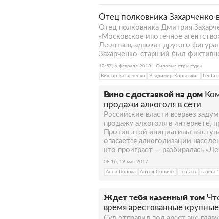
Отец полковника Захарченко 
Отец полковника Дмитрия Захарче
«Московское ипотечное агентство»
Леонтьев, адвокат другого фигура
Захарченко-старший был фиктивно
13:57, 6 февраля 2018
Силовые структуры
Виктор Захарченко
Владимир Корьевкин
Lenta.r
Вино с доставкой на дом
Ком
продажи алкоголя в сети
Российские власти всерьез задум
продажу алкоголя в интернете, п
Против этой инициативы выступ
опасается алкоголизации населени
кто проиграет — разбиралась «Лен
08:16, 19 мая 2017
Анна Попова
Антон Соничев
Lenta.ru
газета 
Ждет тебя казенный том
Чт
время арестованные крупные
Суд отправил под арест экс-глав