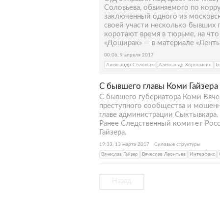
Соловьева, обвиняемого по корр
заключенный одного из московск
своей участи несколько бывших 
коротают время в тюрьме, на что
«Доширак» — в материале «Ленты
00:06, 9 апреля 2017
Александр Соловьев
Александр Хорошавин
L
С бывшего главы Коми Гайзера 
С бывшего губернатора Коми Вячес
преступного сообщества и мошенн
главе администрации Сыктывкара.
Ранее Следственный комитет Росс
Гайзера.
19:33, 13 марта 2017
Силовые структуры
Вячеслав Гайзер
Вячеслав Леонтьев
Интерфакс
Назад