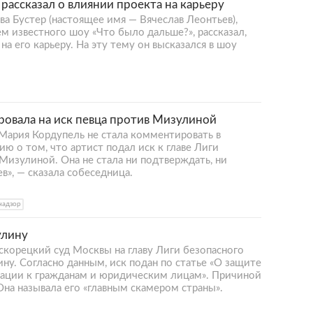
рассказал о влиянии проекта на карьеру
а Бустер (настоящее имя — Вячеслав Леонтьев),
ем известного шоу «Что было дальше?», рассказал,
на его карьеру. На эту тему он высказался в шоу
ровала на иск певца против Мизулиной
 Мария Кордупель не стала комментировать в
ю о том, что артист подал иск к главе Лиги
Мизулиной. Она не стала ни подтверждать, ни
в», — сказала собеседница.
надзор
улину
скорецкий суд Москвы на главу Лиги безопасного
ну. Согласно данным, иск подан по статье «О защите
утации к гражданам и юридическим лицам». Причиной
Она называла его «главным скамером страны».