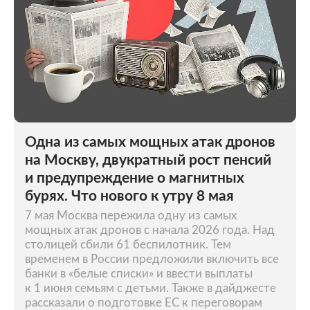
Одна из самых мощных атак дронов
на Москву, двукратный рост пенсий
и предупреждение о магнитных
бурях. Что нового к утру 8 мая
7 мая Москва пережила одну из самых
мощных атак дронов с начала 2026 года. Над
столицей сбили 61 беспилотник. Тем
временем в России предложили включить все
банки в «белые списки» и ввести выплаты
к 1 июня семьям с детьми. Также в дайджесте
рассказали о подготовке ЕС к переговорам