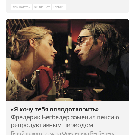
Лев Толстой
Филип Рот
Lenta.ru
«Я хочу тебя оплодотворить»
Фредерик Бегбедер заменил пенсию
репродуктивным периодом
Герой нового романа Фредерика Бегбедера