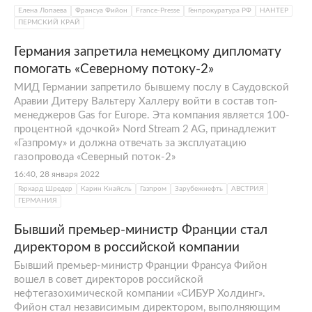
Елена Лопаева
Франсуа Фийон
France-Presse
Генпрокуратура РФ
НАНТЕР
ПЕРМСКИЙ КРАЙ
Германия запретила немецкому дипломату
помогать «Северному потоку-2»
МИД Германии запретило бывшему послу в Саудовской
Аравии Дитеру Вальтеру Халлеру войти в состав топ-
менеджеров Gas for Europe. Эта компания является 100-
процентной «дочкой» Nord Stream 2 AG, принадлежит
«Газпрому» и должна отвечать за эксплуатацию
газопровода «Северный поток-2»
16:40, 28 января 2022
Герхард Шредер
Карин Кнайсль
Газпром
Зарубежнефть
АВСТРИЯ
ГЕРМАНИЯ
Бывший премьер-министр Франции стал
директором в российской компании
Бывший премьер-министр Франции Франсуа Фийон
вошел в совет директоров российской
нефтегазохимической компании «СИБУР Холдинг».
Фийон стал независимым директором, выполняющим