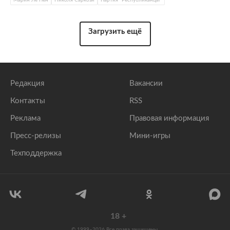
Марин Ле Пен
Николя Саркози
Партия "Республиканцы"
Загрузить ещё
Редакция
Вакансии
Контакты
RSS
Реклама
Правовая информация
Пресс-релизы
Мини-игры
Техподдержка
18
+
© 1999–2026 Все права защищены.