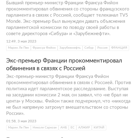
Бывший премьер-министр Франции Франсуа Фийон
прокомментировал обвинения со стороны французского
парламента в связях с Россией, сообщает телеканал TV5
Monde. Экс-премьер был вынужден давать объяснения
парламентской комиссии по поводу своей работы в
совете директоров «Сибура» и «Зарубежнефти».
12:49, 3 мая 2023
Марин Ле Пен
Франсуа Фийон
Зарубежнефть
Сибур
Россия
ФРАНЦИЯ
Экс-премьер Франции прокомментировал
обвинения в связях с Россией
Экс-премьер-министр Франции Франсуа Фийон
прокомментировал обвинения в связях с Россией. Против
политика идет парламентское расследование. Выступая
на заседании комиссии 2 мая, он заявил, что «не брал ни
цента» у Москвы. Фийон также подчеркнул, что «никогда
не был напрямую затронут вмешательством со стороны
России».
01:58, 3 мая 2023
Марин Ле Пен
Николя Саркози
АНБ
ЕС
АЛЖИР
КИТАЙ