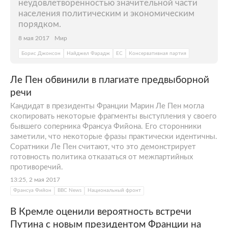
неудовлетворенностью значительной части
населения политическим и экономическим
порядком.
8 мая 2017
Мир
Борис Джонсон
Найджел Фарадж
ЕС
Консервативная партия
Ле Пен обвинили в плагиате предвыборной
речи
Кандидат в президенты Франции Марин Ле Пен могла
скопировать некоторые фрагменты выступления у своего
бывшего соперника Франсуа Фийона. Его сторонники
заметили, что некоторые фразы практически идентичны.
Соратники Ле Пен считают, что это демонстрирует
готовность политика отказаться от межпартийных
противоречий.
13:25, 2 мая 2017
Франсуа Фийон
BBC News
Национальный фронт
В Кремле оценили вероятность встречи
Путина с новым президентом Франции на