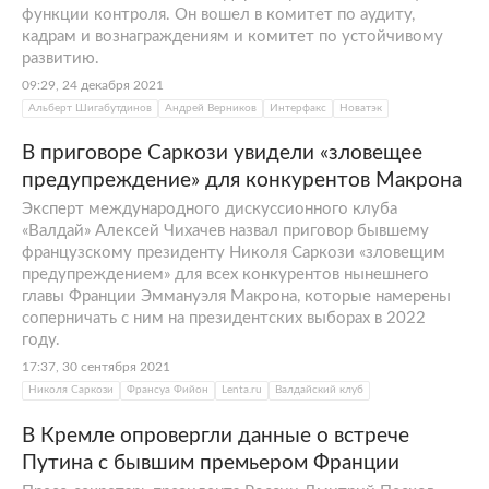
функции контроля. Он вошел в комитет по аудиту,
кадрам и вознаграждениям и комитет по устойчивому
развитию.
09:29, 24 декабря 2021
Альберт Шигабутдинов
Андрей Верников
Интерфакс
Новатэк
В приговоре Саркози увидели «зловещее
предупреждение» для конкурентов Макрона
Эксперт международного дискуссионного клуба
«Валдай» Алексей Чихачев назвал приговор бывшему
французскому президенту Николя Саркози «зловещим
предупреждением» для всех конкурентов нынешнего
главы Франции Эммануэля Макрона, которые намерены
соперничать с ним на президентских выборах в 2022
году.
17:37, 30 сентября 2021
Николя Саркози
Франсуа Фийон
Lenta.ru
Валдайский клуб
В Кремле опровергли данные о встрече
Путина с бывшим премьером Франции