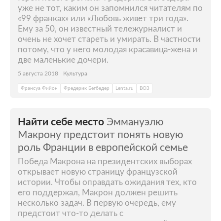
уже не тот, каким он запомнился читателям по
«99 франках» или «Любовь живет три года».
Ему за 50, он известный тележурналист и
очень не хочет стареть и умирать. В частности
потому, что у него молодая красавица-жена и
две маленькие дочери.
5 августа 2018
Культура
Франсуа Фийон
Фредерик Бегбедер
Lenta.ru
ВОЗ
Найти себе место
Эммануэлю
Макрону предстоит понять новую
роль Франции в европейской семье
Победа Макрона на президентских выборах
открывает новую страницу французской
истории. Чтобы оправдать ожидания тех, кто
его поддержал, Макрон должен решить
несколько задач. В первую очередь, ему
предстоит что-то делать с