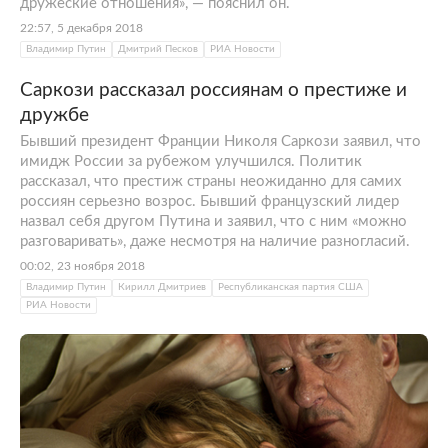
дружеские отношения», — пояснил он.
22:57, 5 декабря 2018
Владимир Путин
Дмитрий Песков
РИА Новости
Саркози рассказал россиянам о престиже и
дружбе
Бывший президент Франции Николя Саркози заявил, что
имидж России за рубежом улучшился. Политик
рассказал, что престиж страны неожиданно для самих
россиян серьезно возрос. Бывший французский лидер
назвал себя другом Путина и заявил, что с ним «можно
разговаривать», даже несмотря на наличие разногласий.
00:02, 23 ноября 2018
Владимир Путин
Кирилл Дмитриев
Республиканская партия США
РИА Новости