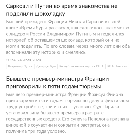
Саркози и Путин во время знакомства не
поделили шоколадку
Бывший президент Франции Николя Саркози в своей
книге «Время бурь» рассказал, как сложилось знакомство
с лидером России Владимиром Путиным и поделился
историей об оставшемся шоколаде, который они не
могли поделить. По его словам, через много лет они оба
вспоминали эту историю и смеялись.
20:54, 24 июля 2020
Владимир Путин
Джордж Буш
Республиканская партия США
РИА Новости
Бывшего премьер-министра Франции
приговорили к пяти годам тюрьмы
Бывшего премьер-министра Франции Франсуа Фийона
приговорили к пяти годам тюрьмы по делу о фиктивном
трудоустройстве, три из них — условно. Суд Парижа
установил вину бывшего премьера в растрате
государственных средств. Его супруга Пенелопа признана
виновной в соучастии и сокрытии растраты, она
получила три года условно.