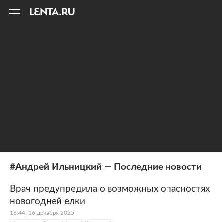
11
A
#Андрей Ильницкий — Последние новости
Врач предупредила о возможных опасностях
новогодней елки
16:44, 16 декабря 2025