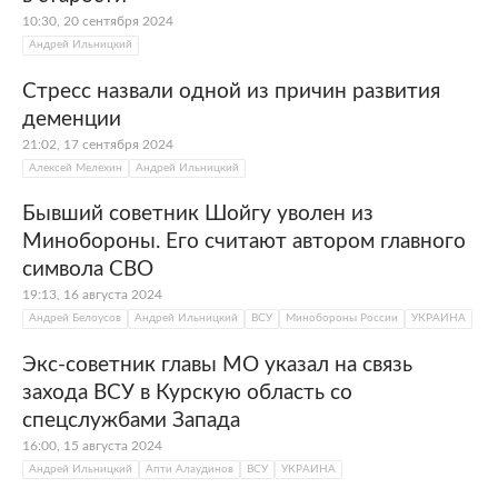
10:30, 20 сентября 2024
Андрей Ильницкий
Стресс назвали одной из причин развития
деменции
21:02, 17 сентября 2024
Алексей Мелехин
Андрей Ильницкий
Бывший советник Шойгу уволен из
Минобороны. Его считают автором главного
символа СВО
19:13, 16 августа 2024
Андрей Белоусов
Андрей Ильницкий
ВСУ
Минобороны России
УКРАИНА
Экс-советник главы МО указал на связь
захода ВСУ в Курскую область со
спецслужбами Запада
16:00, 15 августа 2024
Андрей Ильницкий
Апти Алаудинов
ВСУ
УКРАИНА