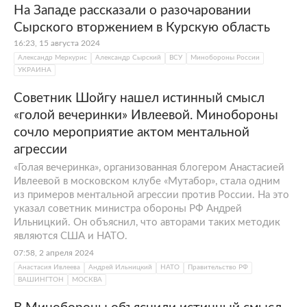
На Западе рассказали о разочаровании
Сырского вторжением в Курскую область
16:23, 15 августа 2024
Александр Меркурис
Александр Сырский
ВСУ
Минобороны России
УКРАИНА
Советник Шойгу нашел истинный смысл
«голой вечеринки» Ивлеевой. Минобороны
сочло мероприятие актом ментальной
агрессии
«Голая вечеринка», организованная блогером Анастасией
Ивлеевой в московском клубе «Мутабор», стала одним
из примеров ментальной агрессии против России. На это
указал советник министра обороны РФ Андрей
Ильницкий. Он объяснил, что авторами таких методик
являются США и НАТО.
07:58, 2 апреля 2024
Анастасия Ивлеева
Андрей Ильницкий
НАТО
Правительство РФ
ВАШИНГТОН
МОСКВА