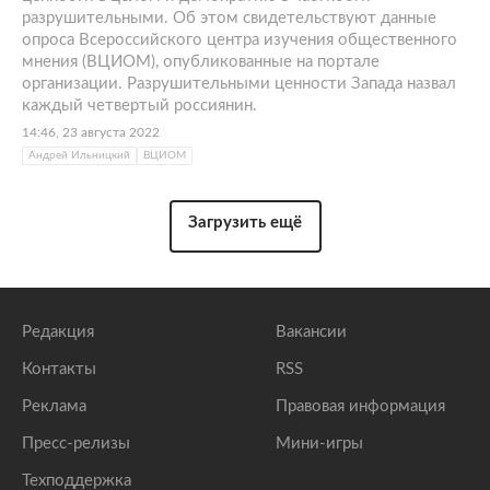
разрушительными. Об этом свидетельствуют данные
опроса Всероссийского центра изучения общественного
мнения (ВЦИОМ), опубликованные на портале
организации. Разрушительными ценности Запада назвал
каждый четвертый россиянин.
14:46, 23 августа 2022
Андрей Ильницкий
ВЦИОМ
Загрузить ещё
Редакция
Вакансии
Контакты
RSS
Реклама
Правовая информация
Пресс-релизы
Мини-игры
Техподдержка