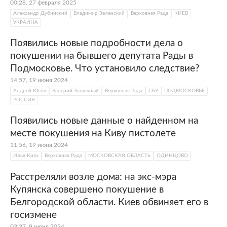
00:28, 27 февраля 2025
Киву заподозрили в госизмене, затем его
Александр Дубинский
Владимир Зеленский
Верховная Рада
КИЕВ
объявили
в международный розыск.
УКРАИНА
Появились новые подробности дела о
покушении на бывшего депутата Рады в
Подмосковье. Что установило следствие?
14:57, 19 июня 2024
Андрей Юсов
Валерий Залужный
Верховная Рада
СБУ
ПОДМОСКОВЬЕ
РОССИЯ
Появились новые данные о найденном на
месте покушения на Киву пистолете
11:56, 19 июня 2024
Илья Кива
Верховная Рада
МОСКОВСКАЯ ОБЛАСТЬ
ОДИНЦОВО
Расстреляли возле дома: на экс-мэра
Купянска совершено покушение в
Белгородской области. Киев обвиняет его в
госизмене
03:37, 9 июня 2024