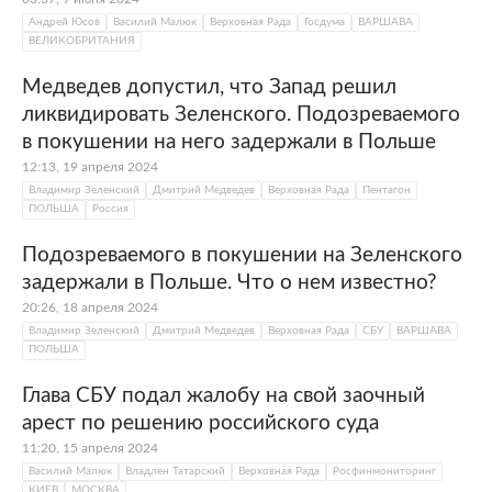
Андрей Юсов
Василий Малюк
Верховная Рада
Госдума
ВАРШАВА
ВЕЛИКОБРИТАНИЯ
Медведев допустил, что Запад решил
ликвидировать Зеленского. Подозреваемого
в покушении на него задержали в Польше
12:13, 19 апреля 2024
Владимир Зеленский
Дмитрий Медведев
Верховная Рада
Пентагон
ПОЛЬША
Россия
Подозреваемого в покушении на Зеленского
задержали в Польше. Что о нем известно?
20:26, 18 апреля 2024
Владимир Зеленский
Дмитрий Медведев
Верховная Рада
СБУ
ВАРШАВА
ПОЛЬША
Глава СБУ подал жалобу на свой заочный
арест по решению российского суда
11:20, 15 апреля 2024
Василий Малюк
Владлен Татарский
Верховная Рада
Росфинмониторинг
КИЕВ
МОСКВА