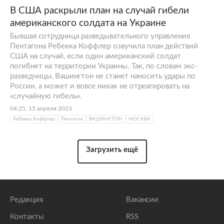
В США раскрыли план на случай гибели
американского солдата на Украине
Бывшая сотрудница разведывательного управления
Пентагона Ребекка Коффлер озвучила план действий
США на случай, если один американский солдат
погибнет на территории Украины. Так, по словам экс-
разведчицы, Вашингтон не станет наносить удары по
России, а может и вовсе никак не отреагировать на
«случайную гибель».
04:25, 15 апреля 2023
Ребекка Коффлер
Пентагон
ВАШИНГТОН
МОСКВА
Загрузить ещё
Редакция
Вакансии
Контакты
RSS