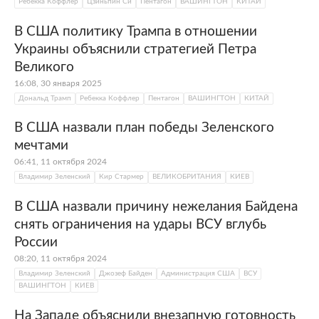
Ребекка Коффлер
Цзиньпин Си
Пентагон
ВАШИНГТОН
КИТАЙ
В США политику Трампа в отношении
Украины объяснили стратегией Петра
Великого
16:08, 30 января 2025
Дональд Трамп
Ребекка Коффлер
Пентагон
ВАШИНГТОН
КИТАЙ
В США назвали план победы Зеленского
мечтами
06:41, 11 октября 2024
Владимир Зеленский
Кир Стармер
ВЕЛИКОБРИТАНИЯ
КИЕВ
В США назвали причину нежелания Байдена
снять ограничения на удары ВСУ вглубь
России
08:20, 11 октября 2024
Владимир Зеленский
Джозеф Байден
Администрация США
ВСУ
ВАШИНГТОН
КИЕВ
На Западе объяснили внезапную готовность