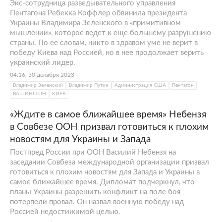
Экс-сотрудница разведывательного управления
Пентагона Ребекка Коффлер обвинила президента
Украины Владимира Зеленского в «примитивном
мышлении», которое ведет к еще большему разрушению
страны. По ее словам, никто в здравом уме не верит в
победу Киева над Россией, но в нее продолжает верить
украинский лидер.
04:16, 30 декабря 2023
Владимир Зеленский
Владимир Путин
Администрация США
Пентагон
ВАШИНГТОН
КИЕВ
«Ждите в самое ближайшее время» Небензя
в Совбезе ООН призвал готовиться к плохим
новостям для Украины и Запада
Постпред России при ООН Василий Небензя на
заседании Совбеза международной организации призвал
готовиться к плохим новостям для Запада и Украины в
самое ближайшее время. Дипломат подчеркнул, что
планы Украины разрешить конфликт на поле боя
потерпели провал. Он назвал военную победу над
Россией недостижимой целью.