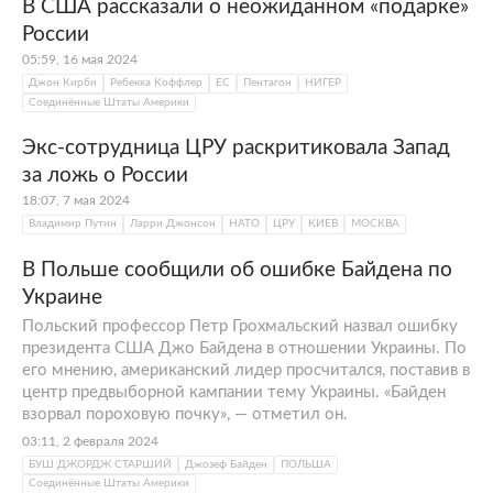
В США рассказали о неожиданном «подарке»
России
05:59, 16 мая 2024
Джон Кирби
Ребекка Коффлер
ЕС
Пентагон
НИГЕР
Соединённые Штаты Америки
Экс-сотрудница ЦРУ раскритиковала Запад
за ложь о России
18:07, 7 мая 2024
Владимир Путин
Ларри Джонсон
НАТО
ЦРУ
КИЕВ
МОСКВА
В Польше сообщили об ошибке Байдена по
Украине
Польский профессор Петр Грохмальский назвал ошибку
президента США Джо Байдена в отношении Украины. По
его мнению, американский лидер просчитался, поставив в
центр предвыборной кампании тему Украины. «Байден
взорвал пороховую почку», — отметил он.
03:11, 2 февраля 2024
БУШ ДЖОРДЖ СТАРШИЙ
Джозеф Байден
ПОЛЬША
Соединённые Штаты Америки