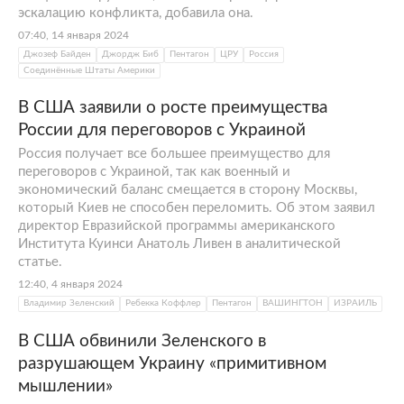
эскалацию конфликта, добавила она.
07:40, 14 января 2024
Джозеф Байден
Джордж Биб
Пентагон
ЦРУ
Россия
Соединённые Штаты Америки
В США заявили о росте преимущества
России для переговоров с Украиной
Россия получает все большее преимущество для
переговоров с Украиной, так как военный и
экономический баланс смещается в сторону Москвы,
который Киев не способен переломить. Об этом заявил
директор Евразийской программы американского
Института Куинси Анатоль Ливен в аналитической
статье.
12:40, 4 января 2024
Владимир Зеленский
Ребекка Коффлер
Пентагон
ВАШИНГТОН
ИЗРАИЛЬ
В США обвинили Зеленского в
разрушающем Украину «примитивном
мышлении»