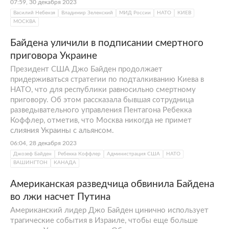
07:59, 30 декабря 2023
Василий Небензя
Владимир Зеленский
МИД России
НАТО
КИЕВ
МОСКВА
Байдена уличили в подписании смертного
приговора Украине
Президент США Джо Байден продолжает
придерживаться стратегии по подталкиванию Киева в
НАТО, что для республики равносильно смертному
приговору. Об этом рассказала бывшая сотрудница
разведывательного управления Пентагона Ребекка
Коффлер, отметив, что Москва никогда не примет
слияния Украины с альянсом.
06:04, 28 декабря 2023
Джозеф Байден
Ребекка Коффлер
Администрация США
НАТО
ВАШИНГТОН
КАНАДА
Американская разведчица обвинила Байдена
во лжи насчет Путина
Американский лидер Джо Байден цинично использует
трагические события в Израиле, чтобы еще больше