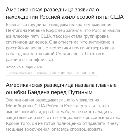
Американская разведчица заявила о
нахождении Россией ахиллесовой пяты США
Бывшая сотрудница разведывательного управления
Пентагона Ребекка Коффлер заявила, что Россия нашла
ахиллесову пяту США, таковой стала группировка
спутников-шпионов. Она отметила, что китайские и
российские военные теоретики почти четверть века
наблюдали за тактикой Соединенных Штатов в
различных конфликтах.
02:22, 26 января 2024
Ребекка Коффлер
Пентагон
АФГАНИСТАН
ВАШИНГТОН
Американская разведчица назвала главные
ошибки Байдена перед Путиным
Экс-чиновник разведывательного управления
Минобороны США Ребекка Коффлер заявила, что
американский лидер Джо Байден не смог наладить
защитные системы от потенциальных российских атак.
Кроме того, он не готов полноценно отправлять Киеву
мощные вооружения, опасаясь спровоцировать