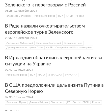
Зеленского к переговорам с Россией
08:26, 11 октября 2024
Владимир Зеленский
Ребекка Коффлер
ВСУ
КИЕВ
Россия
В Раде назвали очковтирательством
европейское турне Зеленского
20:37, 11 октября 2024
Александр Дубинский
Владимир Зеленский
Верховная Рада
Демократическая партия США
КИЕВ
Соединённые Штаты Америки
В Ирландии обратились к европейцам из-за
ситуации на Украине
05:43, 15 июля 2024
Ребекка Коффлер
ВСУ
НАТО
ИРЛАНДИЯ
УКРАИНА
В США предположили цель визита Путина в
Северную Корею
02:35, 19 июня 2024
Владимир Путин
Джозеф Байден
Пентагон
ЦРУ
ВАШИНГТОН
Россия