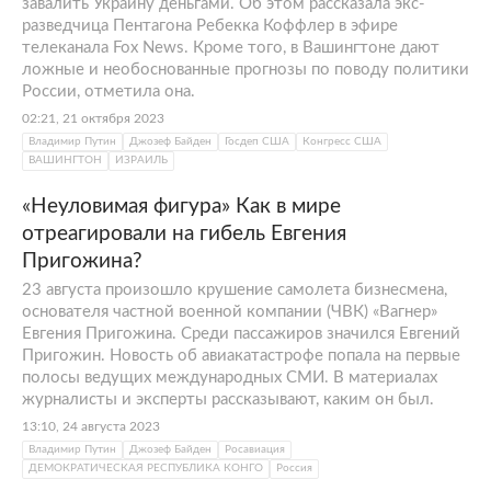
завалить Украину деньгами. Об этом рассказала экс-
разведчица Пентагона Ребекка Коффлер в эфире
телеканала Fox News. Кроме того, в Вашингтоне дают
ложные и необоснованные прогнозы по поводу политики
России, отметила она.
02:21, 21 октября 2023
Владимир Путин
Джозеф Байден
Госдеп США
Конгресс США
ВАШИНГТОН
ИЗРАИЛЬ
«Неуловимая фигура» Как в мире
отреагировали на гибель Евгения
Пригожина?
23 августа произошло крушение самолета бизнесмена,
основателя частной военной компании (ЧВК) «Вагнер»
Евгения Пригожина. Среди пассажиров значился Евгений
Пригожин. Новость об авиакатастрофе попала на первые
полосы ведущих международных СМИ. В материалах
журналисты и эксперты рассказывают, каким он был.
13:10, 24 августа 2023
Владимир Путин
Джозеф Байден
Росавиация
ДЕМОКРАТИЧЕСКАЯ РЕСПУБЛИКА КОНГО
Россия