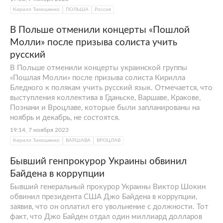
Офиса Президента. В октябре 2022 года,
Кирилл Тимошенко
ПОЛЬША
Россия
после начала специальной военной
операции
России
на Украине, журналисты
В Польше отменили концерты «Пошлой
уличили
Тимошенко в том, что он
Молли» после призыва солиста учить
использует в служебных поездках
русский
автомобиль Chevrolet Tahoe, переданный
В Польше отменили концерты украинской группы
«Пошлая Молли» после призыва солиста Кирилла
Киеву
для гуманитарных нужд и вывоза
Бледного к полякам учить русский язык. Отмечается, что
людей из зоны боевых действий.
выступления коллектива в Гданьске, Варшаве, Кракове,
Познани и Вроцлаве, которые были запланированы на
23 января 2023 года чиновник
подал
ноябрь и декабрь, не состоятся.
заявление
об увольнении с должности. О
19:14, 7 ноября 2023
его возможной отставке
стало известно
еще
Кирилл Тимошенко
ВАРШАВА
ВРОЦЛАВ
19 января.
Бывший генпрокурор Украины обвинил
Байдена в коррупции
Бывший генеральный прокурор Украины Виктор Шокин
обвинил президента США Джо Байдена в коррупции,
заявив, что он оплатил его увольнение с должности. Тот
факт, что Джо Байден отдал один миллиард долларов