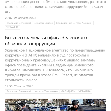
американских денег в обмен на мое увольнение, разве это
само по себе не является случаем коррупции?» — сказал
он.
20:07, 25 августа 2023
Владимир Зеленский
Джозеф Байден
Соединённые Штаты Америки
УКРАИНА
Бывшего замглавы офиса Зеленского
обвинили в коррупции
Украинское Национальное агентство по предотвращению
коррупции (НАПК) направило в суд протоколы о
коррупционных правонарушениях бывшего замглавы
офиса президента Украины Владимира Зеленского
Кирилла Тимошенко. Выяснилось, что Тимошенко
трижды проживал в отеле Emili Resort, не оплатив
стоимость номера.
19:55, 28 июля 2023
Владимир Зеленский
Кирилл Тимошенко
МАЛЬДИВЫ
УКРАИНА