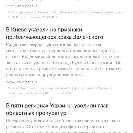
11:22, 25 января 2023
Александр Старух
Алексей Чепа
Комитет госдумы по международным делам
МИД России
Россия
УКРАИНА
В Киеве указали на признаки
приближающегося краха Зеленского
Кадровая чехарда в украинском правительстве
свидетельствует о тяжелом положении президента
страны Владимира Зеленского, предположил советник
экс-главы государства Леонида Кучмы Олег Соскин. По
его словам, на кризис указывают «кадровые отставки и
очень грязные коррупционные дела».
23:46, 25 января 2023
Алексей Арестович
Владимир Зеленский
Офис Президента Украины
Правительство Украины
КИЕВ
УКРАИНА
В пяти регионах Украины уволили глав
областных прокуратур
На Украине уволили глав областных прокуратур в пяти
регионах. Об этом сообщил офис генерального
прокурора страны. Генпрокурор Украины Костин подписал