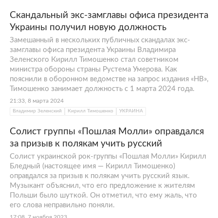
В 2014 году Тимошенко основал проект
GOODMEDIA, который предоставлял услуги
Скандальный экс-замглавы офиса президента
в сфере пиара и разработки предвыборных
Украины получил новую должность
кампаний. За годы существования фирма
Замешанный в нескольких публичных скандалах экс-
работала с экс-президентом
Петром
замглавы офиса президента Украины Владимира
Порошенко
, бывшим премьер-министром
Зеленского Кирилл Тимошенко стал советником
министра обороны страны Рустема Умерова. Как
Владимиром Гройсманом
и Министерством
пояснили в оборонном ведомстве на запрос издания «НВ»,
информационной политики Украины.
Тимошенко занимает должность с 1 марта 2024 года.
Тимошенко спродюсировал фильм «Битва
21:33, 8 марта 2024
за Днепр» об «уничтожении идеи
Владимир Зеленский
Кирилл Тимошенко
УКРАИНА
Новороссии» в Днепропетровске, снял ряд
Солист группы «Пошлая Молли» оправдался
социальных роликов об украинской армии.
за призыв к полякам учить русский
В 2014-м журналист был пиарщиком партии
Солист украинской рок-группы «Пошлая Молли» Кирилл
«УКРОП». В 2019-м работал в предвыборном
Бледный (настоящее имя — Кирилл Тимошенко)
штабе
Владимира Зеленского
: там отвечал
оправдался за призыв к полякам учить русский язык.
за пиар и креатив. В 2019 году новый
Музыкант объяснил, что его предложение к жителям
Польши было шуткой. Он отметил, что ему жаль, что
президент Украины Зеленский назначил
его слова неправильно поняли.
Тимошенко заместителем председателя
17:08, 7 ноября 2023