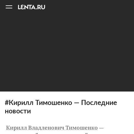
11
A
#Кирилл Тимошенко — Последние
новости
—
Кирилл Владленович Тимошенко