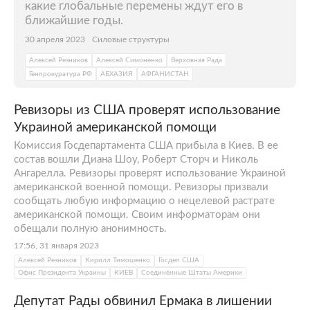
какие глобальные перемены ждут его в
ближайшие годы.
30 апреля 2023
Силовые структуры
Алексей Резников
Алексей Симоненко
Верховная Рада
Генпрокуратура РФ
АБХАЗИЯ
АФГАНИСТАН
Ревизоры из США проверят использование
Украиной американской помощи
Комиссия Госдепартамента США прибыла в Киев. В ее
состав вошли Диана Шоу, Роберт Сторч и Николь
Ангарелла. Ревизоры проверят использование Украиной
американской военной помощи. Ревизоры призвали
сообщать любую информацию о нецелевой растрате
американской помощи. Своим информаторам они
обещали полную анонимность.
17:56, 31 января 2023
Алексей Резников
Кирилл Тимошенко
Госдеп США
Офис Президента Украины
КИЕВ
Соединённые Штаты Америки
Депутат Рады обвинил Ермака в лишении