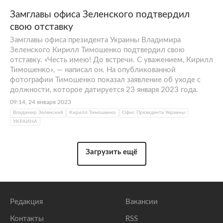
Замглавы офиса Зеленского подтвердил
свою отставку
Замглавы офиса президента Украины Владимира
Зеленского Кирилл Тимошенко подтвердил свою
отставку. «Честь имею! До встречи. С уважением, Кирилл
Тимошенко», — написал он. На опубликованной
фотографии Тимошенко показал заявление об уходе с
должности, которое датируется 23 января 2023 года.
09:14, 24 января 2023
Владимир Зеленский
Кирилл Тимошенко
Офис Президента Украины
УКРАИНА
Загрузить ещё
Редакция
Вакансии
Контакты
RSS