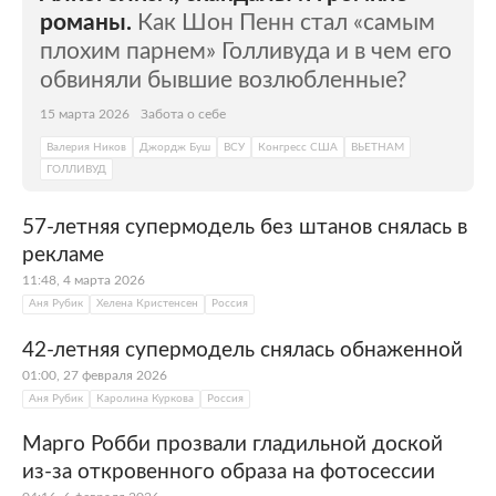
романы.
Как Шон Пенн стал «самым
плохим парнем» Голливуда и в чем его
обвиняли бывшие возлюбленные?
15 марта 2026
Забота о себе
Валерия Ников
Джордж Буш
ВСУ
Конгресс США
ВЬЕТНАМ
ГОЛЛИВУД
57-летняя супермодель без штанов снялась в
рекламе
11:48, 4 марта 2026
Аня Рубик
Хелена Кристенсен
Россия
42-летняя супермодель снялась обнаженной
01:00, 27 февраля 2026
Аня Рубик
Каролина Куркова
Россия
Марго Робби прозвали гладильной доской
из-за откровенного образа на фотосессии