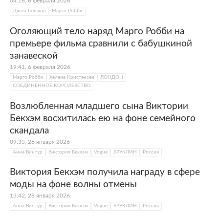
04:16, 6 февраля 2026
Джон Гальяно
Марго Робби
Оголяющий тело наряд Марго Робби на
премьере фильма сравнили с бабушкиной
занавеской
19:41, 6 февраля 2026
Марго Робби
Хелена Кристенсен
ЛОНДОН
СОЕДИНЕННОЕ КОРОЛЕВСТВО
Возлюбленная младшего сына Виктории
Бекхэм восхитилась ею на фоне семейного
скандала
09:35, 28 января 2026
Анна Винтур
Виктория Бекхэм
Vogue
БРУКЛИН
Россия
Виктория Бекхэм получила награду в сфере
моды на фоне волны отмены
13:42, 28 января 2026
Анна Винтур
Виктория Бекхэм
Vogue
БРУКЛИН
Россия