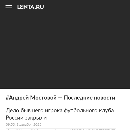
11
A
#Андрей Мостовой — Последние новости
Дело бывшего игрока футбольного клуба
России закрыли
09:53, 8 декабря 2025