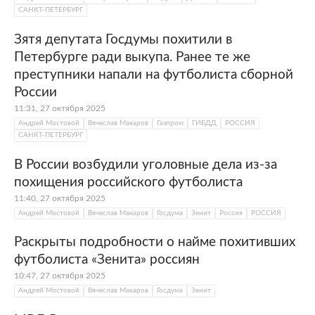
САНКТ-ПЕТЕРБУРГ
Зятя депутата Госдумы похитили в
Петербурге ради выкупа. Ранее те же
преступники напали на футболиста сборной
России
11:31, 27 октября 2025
Андрей Мостовой
Вячеслав Макаров
Газпром
ГИБДД
РОССИЯ
САНКТ-ПЕТЕРБУРГ
В России возбудили уголовные дела из-за
похищения российского футболиста
11:40, 27 октября 2025
Андрей Мостовой
Вячеслав Макаров
Госдума
Зенит
Россия
РОССИЯ
Раскрыты подробности о найме похитивших
футболиста «Зенита» россиян
10:47, 27 октября 2025
Андрей Мостовой
Вячеслав Макаров
Госдума
Зенит