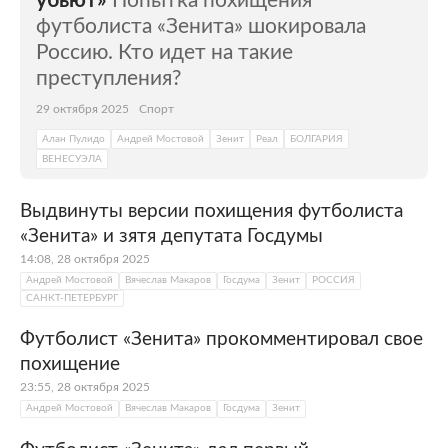
убьют»
Попытка похищения
футболиста «Зенита» шокировала
Россию. Кто идет на такие
преступления?
29 октября 2025
Спорт
Алан Пулидо
Андрей Мостовой
Зенит
Реал
БОЛГАРИЯ
ВЕНЕСУЭЛА
Выдвинуты версии похищения футболиста
«Зенита» и зятя депутата Госдумы
14:08, 28 октября 2025
Андрей Мостовой
Вячеслав Макаров
Госдума
Зенит
РОССИЯ
САНКТ-ПЕТЕРБУРГ
Футболист «Зенита» прокомментировал свое
похищение
23:55, 28 октября 2025
Андрей Мостовой
Вячеслав Макаров
Госдума
Зенит