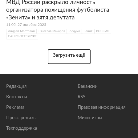
МВД России раскрыло личность
организатора похищения футболиста
«Зенита» и зятя депутата
11:05, 27 октября 2025
Андрей Мостовой
Вячеслав Макаров
Госдума
Зенит
РОССИЯ
САНКТ-ПЕТЕРБУРГ
Загрузить ещё
Редакция
Вакансии
Контакты
RSS
Реклама
Правовая информация
Пресс-релизы
Мини-игры
Техподдержка