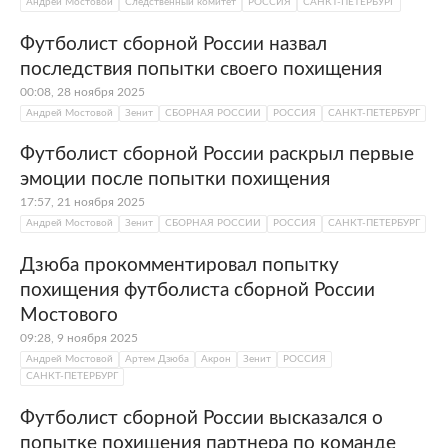
Андрей Мостовой
Следственный комитет
РОССИЯ
САНКТ-ПЕТЕРБУРГ
Футболист сборной России назвал
последствия попытки своего похищения
00:08, 28 ноября 2025
Андрей Мостовой
Зенит
СБОРНАЯ РОССИИ
РОССИЯ
САНКТ-ПЕТЕРБУРГ
Футболист сборной России раскрыл первые
эмоции после попытки похищения
17:57, 21 ноября 2025
Андрей Мостовой
Зенит
СБОРНАЯ РОССИИ
РОССИЯ
САНКТ-ПЕТЕРБУРГ
Дзюба прокомментировал попытку
похищения футболиста сборной России
Мостового
09:28, 9 ноября 2025
Андрей Мостовой
Артем Дзюба
Акрон
Зенит
РОССИЯ
САНКТ-ПЕТЕРБУРГ
Футболист сборной России высказался о
попытке похищения партнера по команде