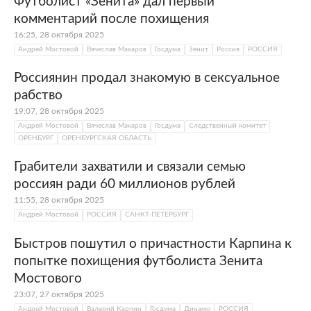
Футболист «Зенита» дал первый
комментарий после похищения
16:25, 28 октября 2025
Андрей Мостовой
Вячеслав Макаров
Госдума
Зенит
Россия
РОССИЯ
Россиянин продал знакомую в сексуальное
рабство
19:07, 28 октября 2025
Андрей Мостовой
Вячеслав Макаров
Госдума
Следственный комитет
ОРЕНБУРГ
ОРЕНБУРГСКАЯ ОБЛАСТЬ
Грабители захватили и связали семью
россиян ради 60 миллионов рублей
11:55, 28 октября 2025
Андрей Мостовой
РОССИЯ
САНКТ-ПЕТЕРБУРГ
Быстров пошутил о причастности Карпина к
попытке похищения футболиста Зенита
Мостового
23:07, 27 октября 2025
Андрей Мостовой
Валерий Карпин
Госдума
Динамо
РОССИЯ