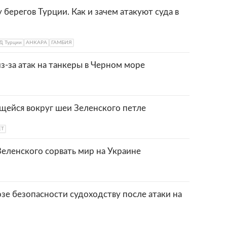
 берегов Турции. Как и зачем атакуют суда в
 Турции
АНКАРА
ГАМБИЯ
з-за атак на танкеры в Черном море
ющейся вокруг шеи Зеленского петле
ЕТ
еленского сорвать мир на Украине
зе безопасности судоходству после атаки на