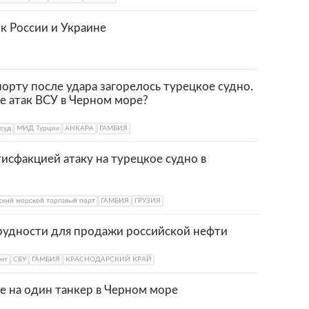
к России и Украине
порту после удара загорелось турецкое судно.
ле атак ВСУ в Черном море?
суд
МИД Турции
АНКАРА
ГАМБИЯ
тисфакцией атаку на турецкое судно в
кий морской торговый порт
ГАМБИЯ
ГРУЗИЯ
трудности для продажи российской нефти
нт
СБУ
ГАМБИЯ
КРАСНОДАРСКИЙ КРАЙ
ще на один танкер в Черном море