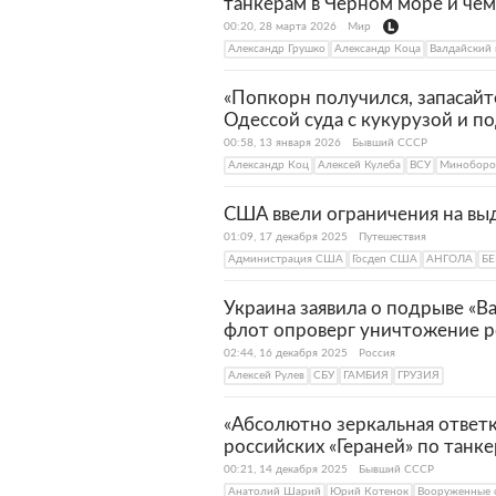
танкерам в Черном море и чем
00:20, 28 марта 2026
Мир
Александр Грушко
Александр Коца
Валдайский 
«Попкорн получился, запасайт
Одессой суда с кукурузой и 
00:58, 13 января 2026
Бывший СССР
Александр Коц
Алексей Кулеба
ВСУ
Миноборо
США ввели ограничения на выд
01:09, 17 декабря 2025
Путешествия
Администрация США
Госдеп США
АНГОЛА
Б
Украина заявила о подрыве «В
флот опроверг уничтожение 
02:44, 16 декабря 2025
Россия
Алексей Рулев
СБУ
ГАМБИЯ
ГРУЗИЯ
«Абсолютно зеркальная ответ
российских «Гераней» по танк
00:21, 14 декабря 2025
Бывший СССР
Анатолий Шарий
Юрий Котенок
Вооруженные 