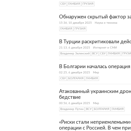
СБУ
ГАМБИЯ
ГРУЗИЯ
Обнаружен скрытый фактор за
15:36, 10 декабря 2025
Наука и техника
ГАМБИЯ
ГРУЗИЯ
В Турции раскритиковали дей
21:13, 6 декабря 2025
Интернет и СМИ
Владимир Зеленский
ВСУ
СБУ
ГАМБИЯ
ГРУЗ
В Болгарии началась операция
02:25, 6 декабря 2025
Мир
СБУ
БОЛГАРИЯ
ГАМБИЯ
Атакованный украинским дрон
бедствие
00:56, 6 декабря 2025
Мир
Владимир Путин
ВСУ
БОЛГАРИЯ
ГАМБИЯ
«Риски стали неприемлемыми»
операции с Россией. В чем пр