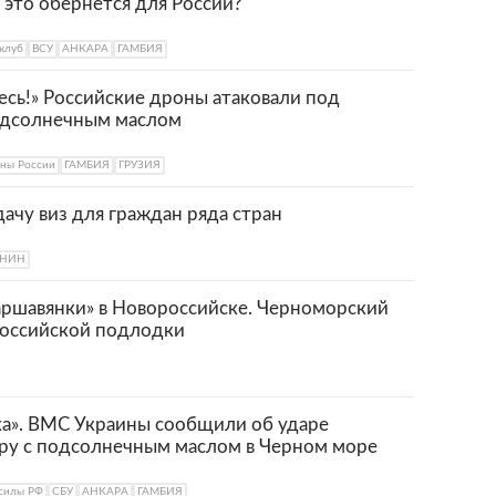
 это обернется для России?
клуб
ВСУ
АНКАРА
ГАМБИЯ
есь!» Российские дроны атаковали под
подсолнечным маслом
ны России
ГАМБИЯ
ГРУЗИЯ
ачу виз для граждан ряда стран
ЕНИН
аршавянки» в Новороссийске. Черноморский
российской подлодки
ка». ВМС Украины сообщили об ударе
еру с подсолнечным маслом в Черном море
силы РФ
СБУ
АНКАРА
ГАМБИЯ