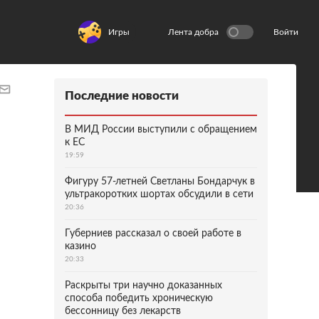
Игры
Лента добра
Войти
Последние новости
В МИД России выступили с обращением
к ЕС
19:59
Фигуру 57-летней Светланы Бондарчук в
ультракоротких шортах обсудили в сети
20:36
Губерниев рассказал о своей работе в
казино
20:33
Раскрыты три научно доказанных
способа победить хроническую
бессонницу без лекарств