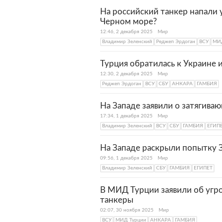
На российский танкер напали у
Черном море?
12:46, 2 декабря 2025
Мир
Владимир Зеленский
Реджеп Эрдоган
ВСУ
МИД
Турция обратилась к Украине и
12:30, 2 декабря 2025
Мир
Реджеп Эрдоган
ВСУ
СБУ
АНКАРА
ГАМБИЯ
На Западе заявили о затягива
17:34, 1 декабря 2025
Мир
Владимир Зеленский
ВСУ
СБУ
ГАМБИЯ
ЕГИП
На Западе раскрыли попытку З
09:56, 1 декабря 2025
Мир
Владимир Зеленский
СБУ
ГАМБИЯ
ЕГИПЕТ
В МИД Турции заявили об угро
танкеры
02:07, 30 ноября 2025
Мир
ВСУ
МИД Турции
АНКАРА
ГАМБИЯ