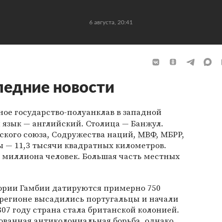
6 августа, 20:41
едние новости
ое государство-полуанклав в западной
язык — английский. Столица — Банжул.
ского союза, Содружества наций,
МВФ
, МБРР,
ы — 11,3 тысячи квадратных километров.
 миллиона человек. Большая часть местных
ории Гамбии датируются примерно 750
в регионе высадились португальцы и начали
807 году страна стала британской колонией.
зованная антиколониальная борьба, однако