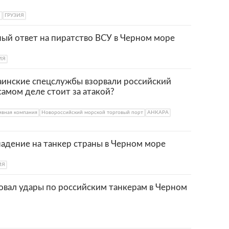
Я
ГРУЗИЯ
ый ответ на пиратство ВСУ в Черном море
ИЯ
краинские спецслужбы взорвали российский
самом деле стоит за атакой?
ивная компания
Новороссийский морской торговый порт
АНКАРА
падение на танкер страны в Черном море
ИЯ
вал удары по российским танкерам в Черном