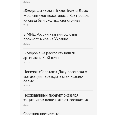
20:28
«Теперь мы семья». Клава Кока и Дима
Масленников поженились. Как прошла
их свадьба и сколько она стоила?
20:20
В МИД России назвали условия
прочного мира на Украине
20:20
В Муроме на раскопках нашли
артефакты X–XI веков
20:17
Новичок «Спартака» Даку рассказал о
мотивации перехода в стан красно-
белых
20:15
Неожиданный продукт оказался
защитником кишечника от воспаления
20:14
Советник президента