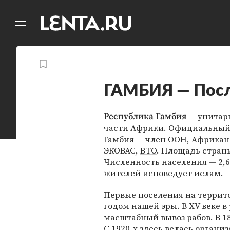
11
A
ГАМБИЯ — Посл
— унитарн
Республика Гамбия
части Африки. Официальный 
Гамбия — член
ООН
, Африкан
ЭКОВАС,
ВТО
. Площадь стран
Численность населения — 2,6
жителей исповедует ислам.
Первые поселения на террит
годом нашей эры. В XV веке 
масштабный вывоз рабов. В 1
С 1920-х здесь велась органи