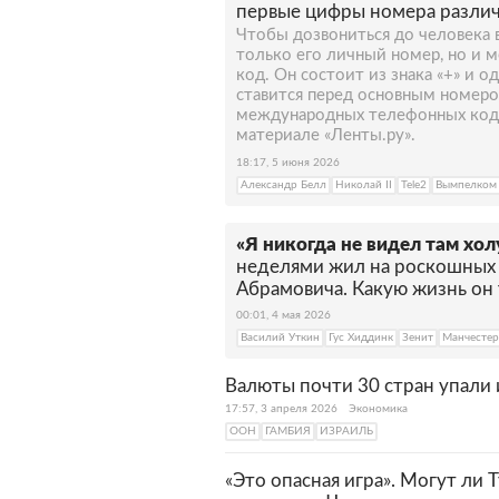
обстановка. Главная отрасль 
первые цифры номера различ
процента экспорта приходятс
Чтобы дозвониться до человека в
только его личный номер, но и
код. Он состоит из знака «+» и о
ставится перед основным номеро
международных телефонных кодов
материале «Ленты.ру».
18:17, 5 июня 2026
Александр Белл
Николай II
Tele2
Вымпелком
«Я никогда не видел там хол
неделями жил на роскошных 
Абрамовича. Какую жизнь он 
00:01, 4 мая 2026
Василий Уткин
Гус Хиддинк
Зенит
Манчесте
Валюты почти 30 стран упали
17:57, 3 апреля 2026
Экономика
ООН
ГАМБИЯ
ИЗРАИЛЬ
«Это опасная игра». Могут ли 