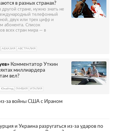
экономики Гамбии — сельское хозяйство, 33
аются в разных странах?
я на арахис и продукты его переработки.
 другой стране, нужно знать не
 международный телефонный
дной, двух или трех цифр и
м абонента. Список
 всех стран мира — в
АБХАЗИЯ
АВСТРАЛИЯ
уев»
Комментатор Уткин
яхтах миллиардера
там вел?
р Юнайтед
ГАМБИЯ
ИТАЛИЯ
 из-за войны США с Ираном
Турция и Украина разругаться из-за ударов по