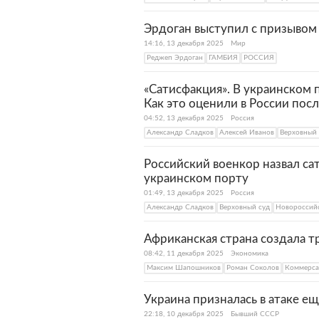
Эрдоган выступил с призывом 
14:16, 13 декабря 2025
Мир
Реджеп Эрдоган
ГАМБИЯ
РОССИЯ
«Сатисфакция». В украинском 
Как это оценили в России пос
04:52, 13 декабря 2025
Россия
Александр Сладков
Алексей Иванов
Верховный 
Российский военкор назвал са
украинском порту
01:49, 13 декабря 2025
Россия
Александр Сладков
Верховный суд
Новороссийс
Африканская страна создала 
08:42, 11 декабря 2025
Экономика
Максим Шапошников
Роман Соколов
Коммерса
Украина призналась в атаке е
22:18, 10 декабря 2025
Бывший СССР