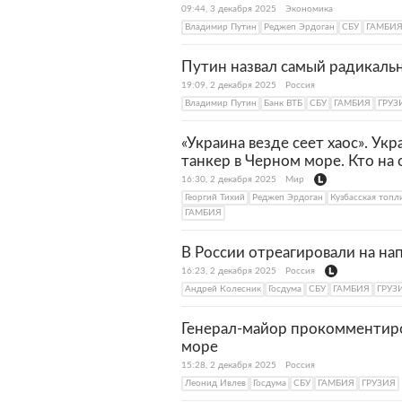
09:44, 3 декабря 2025
Экономика
Владимир Путин
Реджеп Эрдоган
СБУ
ГАМБИ
Путин назвал самый радикальн
19:09, 2 декабря 2025
Россия
Владимир Путин
Банк ВТБ
СБУ
ГАМБИЯ
ГРУЗ
«Украина везде сеет хаос». У
танкер в Черном море. Кто на 
16:30, 2 декабря 2025
Мир
Георгий Тихий
Реджеп Эрдоган
Кузбасская топл
ГАМБИЯ
В России отреагировали на на
16:23, 2 декабря 2025
Россия
Андрей Колесник
Госдума
СБУ
ГАМБИЯ
ГРУЗ
Генерал-майор прокомментиро
море
15:28, 2 декабря 2025
Россия
Леонид Ивлев
Госдума
СБУ
ГАМБИЯ
ГРУЗИЯ