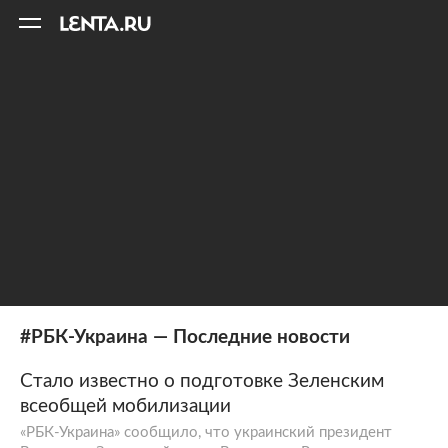
11
A
#РБК-Украина — Последние новости
Стало известно о подготовке Зеленским
всеобщей мобилизации
«РБК-Украина» сообщило, что украинский президент