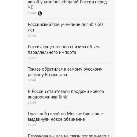
визой у лидеров сборной России перед
ЧЕ
17:48
Российский боец-чемпион погиб в 30
лет
17:46
Россия существенно снизила объем
параллельного импорта
17:41
Токаев обратился к самому русскому
региону Казахстана
17:40
В России стартовали продажи нового
внедорожника Tank
17:39
Гулявшей голой по Москве блогерше
выдвинули новое обвинение
17:39
Безрукова вышла на связь после видео в