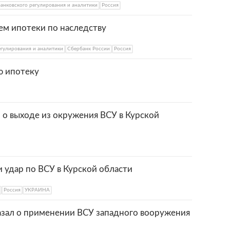
анковского регулирования и аналитики
Россия
ем ипотеки по наследству
егулирования и аналитики
Сбербанк России
Россия
ю ипотеку
 о выходе из окружения ВСУ в Курской
 удар по ВСУ в Курской области
Россия
УКРАИНА
зал о применении ВСУ западного вооружения