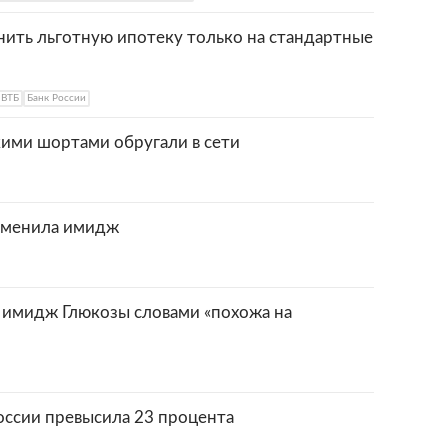
нить льготную ипотеку только на стандартные
 ВТБ
Банк России
кими шортами обругали в сети
 сменила имидж
 имидж Глюкозы словами «похожа на
России превысила 23 процента