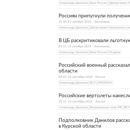
Александр Данилов
Банк России
Департамент б
Россиян припугнули получени
19:44, 11 октября 2024
Экономика
Александр Данилов
Департамент банковского р
В ЦБ раскритиковали льготну
22:21, 11 октября 2024
Экономика
Александр Данилов
Банк России
Госдума
Российский военный рассказал
области
04:04, 16 сентября 2024
Россия
Александр Данилов
ВСУ
УКРАИНА
Российские вертолеты нанесли
05:21, 16 сентября 2024
Россия
Александр Данилов
Вооруженные силы РФ
ВСУ
Подполковник Данилов расска
в Курской области