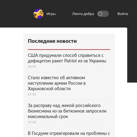
Игры
Лента добра
Войти
Последние новости
США придумали способ справиться с
дефицитом ракет Patriot из-за Украины
16:53
Стало известно об активном
наступлении армии России в
Харьковской области
17:55
За расправу над женой российского
бизнесмена из-за биткоинов запросили
максимальный срок
17:53
В Госдуме отреагировали на проблемы с