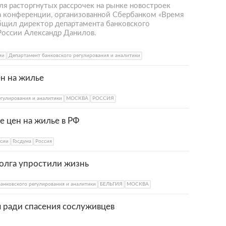
ля расторгнутых рассрочек на рынке новостроек
на конференции, организованной Сбербанком «Время
бщил директор департамента банковского
России Александр Данилов.
ии
Департамент банковского регулирования и аналитики
ен на жилье
егулирования и аналитики
МОСКВА
РОССИЯ
 цен на жилье в РФ
ссии
Госдума
Россия
олга упростили жизнь
анковского регулирования и аналитики
БЕЛЬГИЯ
МОСКВА
я ради спасения сослуживцев