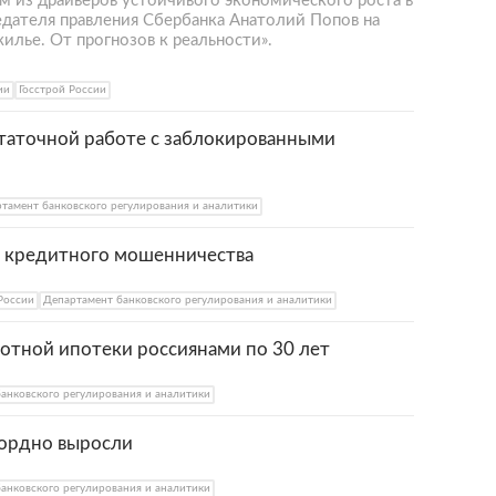
м из драйверов устойчивого экономического роста в
едателя правления Сбербанка Анатолий Попов на
лье. От прогнозов к реальности».
ии
Госстрой России
статочной работе с заблокированными
тамент банковского регулирования и аналитики
ы кредитного мошенничества
России
Департамент банковского регулирования и аналитики
отной ипотеки россиянами по 30 лет
анковского регулирования и аналитики
кордно выросли
анковского регулирования и аналитики