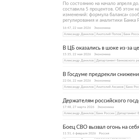
По состоянию на начало апреля до
составила 5 процентов. Об этом 
изменений: формула баланса» соо
регулирования и аналитики Банка 
16:47, 22 мая 2026
Экономика
Александр Данилов
Анатолий Попов
Банк Росс
В ЦБ оказались в шоке из-за ц
15:35, 22 мая 2026
Экономика
Александр Данилов
Департамент банковского р
В Госдуме предрекли снижение
22:06, 22 мая 2026
Экономика
Александр Данилов
Анатолий Аксаков
Банк Ро
Держателям российского госд
17:48, 27 марта 2026
Экономика
Александр Данилов
Банк России
Департамент б
Боец СВО вызвал огонь на себ
11:51, 6 февраля 2026
Россия