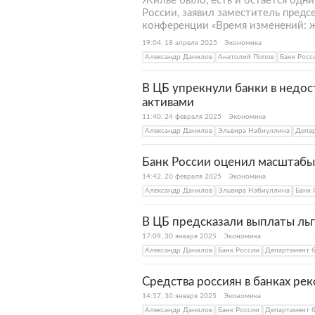
Жилье было, есть и остается одни
России, заявил заместитель предс
конференции «Время изменений: жи
19:04, 18 апреля 2025
Экономика
Александр Данилов
Анатолий Попов
Банк Росс
В ЦБ упрекнули банки в недо
активами
11:40, 24 февраля 2025
Экономика
Александр Данилов
Эльвира Набиуллина
Депар
Банк России оценил масштаб
14:42, 20 февраля 2025
Экономика
Александр Данилов
Эльвира Набиуллина
Банк 
В ЦБ предсказали выплаты льг
17:09, 30 января 2025
Экономика
Александр Данилов
Банк России
Департамент б
Средства россиян в банках ре
14:57, 30 января 2025
Экономика
Александр Данилов
Банк России
Департамент б