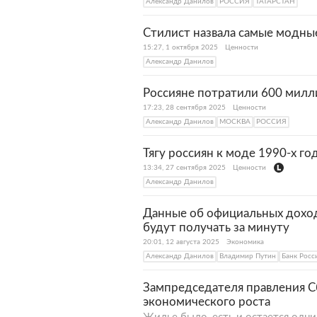
Александр Данилов
РОССИЯ
ТАТАРСТАН
Стилист назвала самые модные
15:27, 1 октября 2025
Ценности
Александр Данилов
Россияне потратили 600 милл
17:23, 28 сентября 2025
Ценности
Александр Данилов
МОСКВА
РОССИЯ
Тягу россиян к моде 1990-х г
13:34, 27 сентября 2025
Ценности
Александр Данилов
Данные об официальных доход
будут получать за минуту
20:01, 12 августа 2025
Экономика
Александр Данилов
Владимир Путин
Банк Росс
Зампредседателя правления С
экономического роста