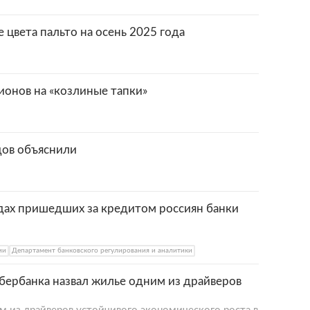
 цвета пальто на осень 2025 года
ионов на «козлиные тапки»
одов объяснили
ах пришедших за кредитом россиян банки
ии
Департамент банковского регулирования и аналитики
бербанка назвал жилье одним из драйверов