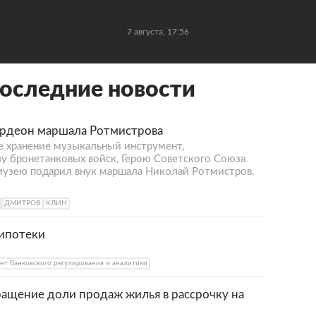
7 августа, 17:56
оследние новости
рдеон маршала Ротмистрова
 хранение музыкальный инструмент,
 бронетанковых войск, Герою Советского Союза
музею подарил внук маршала Николай Ротмистров.
ДМИТРОВ
КЛИН
 ипотеки
нт банковского регулирования и аналитики
ращение доли продаж жилья в рассрочку на