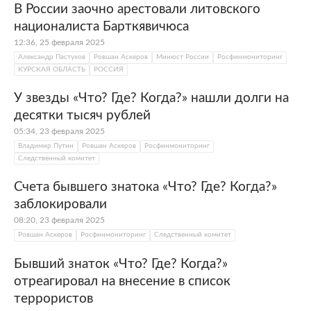
В России заочно арестовали литовского
националиста Барткявичюса
12:36, 25 февраля 2025
Александр Пастухов
Ровшан Аскеров
Минюст России
Росфинмониторинг
КУРСКАЯ ОБЛАСТЬ
РОССИЯ
У звезды «Что? Где? Когда?» нашли долги на
десятки тысяч рублей
05:34, 23 февраля 2025
Владимир Путин
Ровшан Аскеров
Росфинмониторинг
Следственный комитет
Счета бывшего знатока «Что? Где? Когда?»
заблокировали
08:20, 23 февраля 2025
Ровшан Аскеров
Росфинмониторинг
Следственный комитет
Бывший знаток «Что? Где? Когда?»
отреагировал на внесение в список
террористов