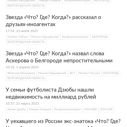
Михаил Барщевский
Ровшан Аскеров
Росфинмониторинг
БЕЛГОРОД
БЕЛГОРОДСКАЯ ОБЛАСТЬ
Звезда «Что? Где? Когда?» рассказал о
друзьях-иноагентах
17:54, 23 июня 2025
Ксения Собчак
Михаил Барщевский
Росфинмониторинг
БЕЛГОРОД
БЕЛГОРОДСКАЯ ОБЛАСТЬ
Звезда «Что? Где? Когда?» назвал слова
Аскерова о Белгороде непростительными
10:32, 1 апреля 2025
Вячеслав Манучаров
Михаил Барщевский
ВСУ
Минюст России
БЕЛГОРОД
БЕЛГОРОДСКАЯ ОБЛАСТЬ
У семьи футболиста Дзюбы нашли
недвижимость на миллиард рублей
10:57, 21 марта 2025
Артем Дзюба
Ровшан Аскеров
Росфинмониторинг
МОСКВА
РОССИЯ
У уехавшего из России экс-знатока «Что? Где?