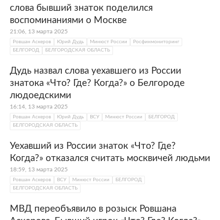
слова бывший знаток поделился
воспоминаниями о Москве
21:06, 13 марта 2025
Ровшан Аскеров
Юрий Дудь
Минюст России
Росфинмониторинг
БЕЛГОРОД
БЕЛГОРОДСКАЯ ОБЛАСТЬ
Дудь назвал слова уехавшего из России
знатока «Что? Где? Когда?» о Белгороде
людоедскими
16:14, 13 марта 2025
Ровшан Аскеров
Юрий Дудь
ВСУ
Минюст России
БЕЛГОРОД
БЕЛГОРОДСКАЯ ОБЛАСТЬ
Уехавший из России знаток «Что? Где?
Когда?» отказался считать москвичей людьми
18:59, 13 марта 2025
Ровшан Аскеров
ВСУ
Минюст России
БЕЛГОРОД
БЕЛГОРОДСКАЯ ОБЛАСТЬ
МВД переобъявило в розыск Ровшана