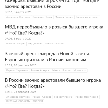
Аскерова. Бывший игрок «Что? Где? Когда?»
заочно арестован в России
08:56, 8 марта 2025
Александр Пастухов
Владимир Путин
Минюст России
Росфинмониторинг
МВД переобъявило в розыск бывшего игрока
«Что? Где? Когда?»
07:08, 8 марта 2025
Ровшан Аскеров
МВД России
Минюст России
Заочный арест главреда «Новой газеты.
Европы» признали в России законным
15:27, 26 февраля 2025
Кирилл Мартынов
Ровшан Аскеров
Минюст России
Мосгорсуд
В России заочно арестовали бывшего игрока
«Что? Где? Когда?»
13:13, 25 февраля 2025
Александр Пастухов
Ровшан Аскеров
Минюст России
Росфинмониторинг
КУРСКАЯ ОБЛАСТЬ
РОССИЯ