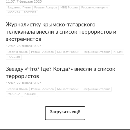
11:07, 7 февраля 2025
Владимир Путин
Ровшан Аскеров
МВД России
Росфинмониторинг
МОСКВА
РОССИЯ
Журналистку крымско-татарского
телеканала внесли в список террористов и
экстремистов
17:49, 28 января 2025
Георгий Жуков
Ровшан Аскеров
Минюст России
Росфинмониторинг
КРЫМ
РОССИЯ
Звезду «Что? Где? Когда?» внесли в список
террористов
15:49, 22 января 2025
Георгий Жуков
Ровшан Аскеров
Минюст России
Росфинмониторинг
МОСКВА
РОССИЯ
Загрузить ещё