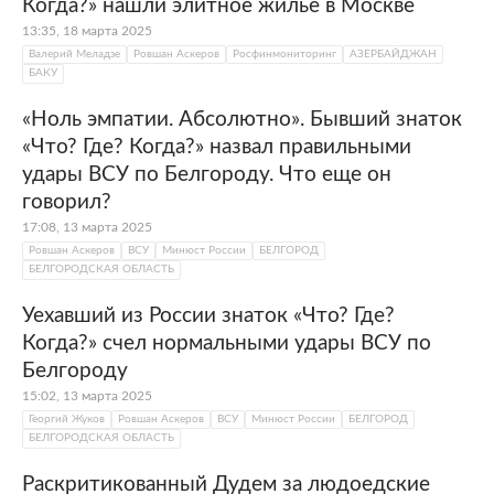
Когда?» нашли элитное жилье в Москве
13:35, 18 марта 2025
Валерий Меладзе
Ровшан Аскеров
Росфинмониторинг
АЗЕРБАЙДЖАН
БАКУ
«Ноль эмпатии. Абсолютно». Бывший знаток
«Что? Где? Когда?» назвал правильными
удары ВСУ по Белгороду. Что еще он
говорил?
17:08, 13 марта 2025
Ровшан Аскеров
ВСУ
Минюст России
БЕЛГОРОД
БЕЛГОРОДСКАЯ ОБЛАСТЬ
Уехавший из России знаток «Что? Где?
Когда?» счел нормальными удары ВСУ по
Белгороду
15:02, 13 марта 2025
Георгий Жуков
Ровшан Аскеров
ВСУ
Минюст России
БЕЛГОРОД
БЕЛГОРОДСКАЯ ОБЛАСТЬ
Раскритикованный Дудем за людоедские