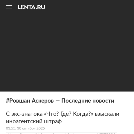
11
A
#Ровшан Аскеров — Последние новости
С экс-знатока «Что? Где? Когда?» взыскали
иноагентский штраф
03:55, 30 октября 2025