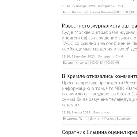
13:16, 29 ноября 2023
Интернет и СМИ
Гарри Каспаров
Евгений Киселев
МОСКВА
РО
Известного журналиста оштра
Суд в Москве оштрафовал журналис
иноагентов) за нарушение закона 
ТАСС со ссылкой на сообщение Тве
необходимые сведения о своей де
13:24, 21 ноября 2023
Интернет и СМИ
Евгений Киселев
МОСКВА
РОССИЯ
В Кремле отказались комменти
Пресс-секретарь президента Росс
информацию о том, что ЧВК «Вагн
получили от государства около 1,
сумма была озвучена телеведущи
недели».
13:38, 3 июля 2023
Экономика
Владимир Путин
Дмитрий Песков
Военторг
Соратник Ельцина оценил креп