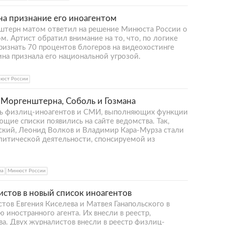
а признание его иноагентом
штерн матом ответил на решение Минюста России о
м. Артист обратил внимание на то, что, по логике
ризнать 70 процентов блогеров на видеохостинге
ина признала его национальной угрозой.
юст России
Моргенштерна, Соболь и Гозмана
ь физлиц-иноагентов и СМИ, выполняющих функции
ющие списки появились на сайте ведомства. Так,
ьский, Леонид Волков и Владимир Кара-Мурза стали
литической деятельности, спонсируемой из
ма
Минюст России
стов в новый список иноагентов
ов Евгения Киселева и Матвея Ганапольского в
иностранного агента. Их внесли в реестр,
а. Двух журналистов внесли в реестр физлиц-