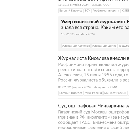
19:21, 2 октября 2024
Бывший СССР
Евгений Киселев
ВСУ
Росфинмониторинг
КИЕ
Умер известный журналист 
знала вся страна. Каким его 
10:52, 12 сентября 2024
Александр Асмолов
Александр Ципко
Госдум
Журналиста Киселева внесли в
Росфинмониторинг включил журна
реестр иноагентов) в список терро
Алексеевич, 15 июня 1956 года, го
России журналиста объявили в роз
09:02, 22 февраля 2024
Интернет и СМИ
Евгений Киселев
МВД России
Минюст России
Суд оштрафовал Чичваркина за
Гагаринский суд Москвы оштрафов
(признан в РФ иноагентом) за нару
сообщает ТАСС. Бизнесмена оштра
необходимые сведения о своей де