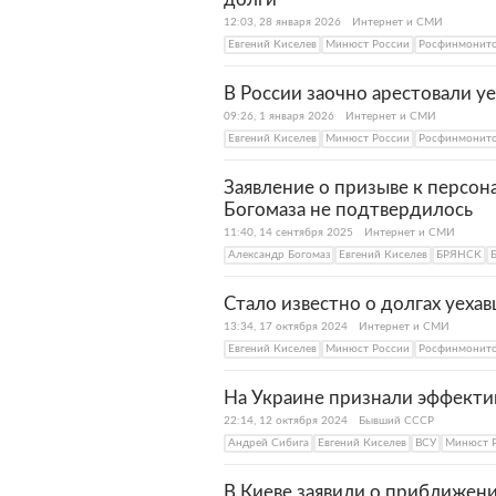
12:03, 28 января 2026
Интернет и СМИ
Евгений Киселев
Минюст России
Росфинмонит
В России заочно арестовали у
09:26, 1 января 2026
Интернет и СМИ
Евгений Киселев
Минюст России
Росфинмонит
Заявление о призыве к персон
Богомаза не подтвердилось
11:40, 14 сентября 2025
Интернет и СМИ
Александр Богомаз
Евгений Киселев
БРЯНСК
Стало известно о долгах уеха
13:34, 17 октября 2024
Интернет и СМИ
Евгений Киселев
Минюст России
Росфинмонит
На Украине признали эффекти
22:14, 12 октября 2024
Бывший СССР
Андрей Сибига
Евгений Киселев
ВСУ
Минюст 
В Киеве заявили о приближен