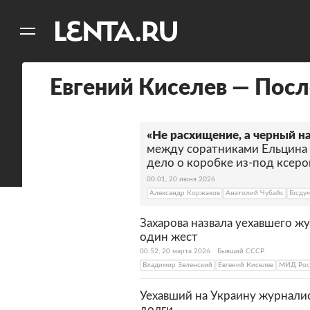
11
A
Евгений Киселев — Посл
«Не расхищение, а черный н
между соратниками Ельцина 
дело о коробке из-под ксеро
00:01, 20 июня 2026
Александр Коржаков
Анатолий Чубайс
Госду
Захарова назвала уехавшего 
один жест
00:52, 20 марта 2026
Бывший СССР
Владимир Зеленский
Евгений Киселев
МИД Рос
Уехавший на Украину журнали
долги