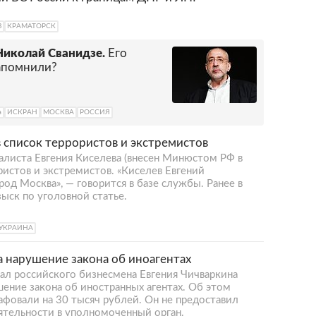
В
КРАМАТОРСК
Николай Сванидзе.
Его
запомнили?
а
ИСКРАН
МОСКВА
РОССИЯ
 список террористов и экстремистов
листа Евгения Киселева (внесен Минюстом РФ в
ристов и экстремистов. «Киселев Евгений
род Москва», — говорится в базе службы. Ранее в
ыск по уголовной статье.
УКРАИНА
 нарушение закона об иноагентах
ал российского бизнесмена Евгения Чичваркина
шение закона об иностранных агентах. Об этом
фовали на 30 тысяч рублей. Он не предоставил
ятельности в уполномоченный орган.