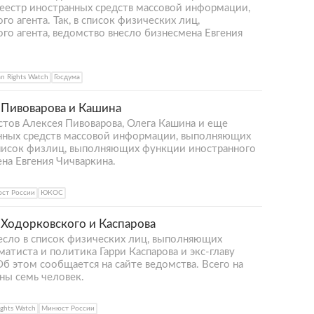
реестр иностранных средств массовой информации,
 агента. Так, в список физических лиц,
о агента, ведомство внесло бизнесмена Евгения
n Rights Watch
Госдума
Пивоварова и Кашина
ов Алексея Пивоварова, Олега Кашина и еще
анных средств массовой информации, выполняющих
список физлиц, выполняющих функции иностранного
ена Евгения Чичваркина.
ст России
ЮКОС
Ходорковского и Каспарова
сло в список физических лиц, выполняющих
атиста и политика Гарри Каспарова и экс-главу
 этом сообщается на сайте ведомства. Всего на
ны семь человек.
ghts Watch
Минюст России