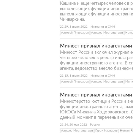
Кашина и еще четырех человек в 
выполняющих функции иностранного
выполняющих функции иностранног
Чичваркина.
22:29, 3 июня 2022
Интернет и СМИ
Алексей Пивоваров
Алишер Моргенштерн
Huma
Минюст признал иноагентами 
Минюст России включил журналист
четырех человек в реестр иностр
функции иностранного агента. В 
агента, ведомство внесло бизнесм
21:15, 3 июня 2022
Интернет и СМИ
Алексей Пивоваров
Алишер Моргенштерн
Миню
Минюст признал иноагентами 
Министерство юстиции России вне
функции иностранного агента, шахм
ЮКОСа Михаила Ходорковского. Об
данный момент в перечень включе
21:24, 20 мая 2022
Россия
Алишер Моргенштерн
Гарри Каспаров
Human Ri