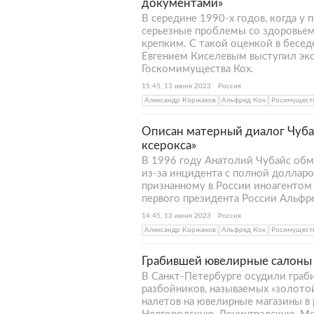
документами»
В середине 1990-х годов, когда у
серьезные проблемы со здоровьем
крепким. С такой оценкой в бесе
Евгением Киселевым выступил экс
Госкомимущества Кох.
15:45, 13 июня 2023
Россия
Александр Коржаков
Альфред Кох
Росимущест
Описан матерный диалог Чубай
ксерокса»
В 1996 году Анатолий Чубайс обм
из-за инцидента с полной долларо
признанному в России иноагентом
первого президента России Альфре
14:45, 13 июня 2023
Россия
Александр Коржаков
Альфред Кох
Росимущест
Грабившей ювелирные салоны 
В Санкт-Петербурге осудили гра
разбойников, называемых «золотой
налетов на ювелирные магазины в 