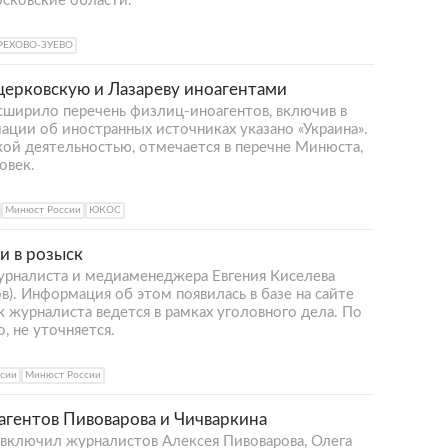
сковские области.
РЕХОВО-ЗУЕВО
ерковскую и Лазареву иноагентами
ширило перечень физлиц-иноагентов, включив в
мации об иностранных источниках указано «Украина».
кой деятельностью, отмечается в перечне Минюста,
овек.
Минюст России
ЮКОС
и в розыск
урналиста и медиаменеджера Евгения Киселева
в). Информация об этом появилась в базе на сайте
к журналиста ведется в рамках уголовного дела. По
, не уточняется.
сии
Минюст России
агентов Пивоварова и Чичваркина
 включил журналистов Алексея Пивоварова, Олега