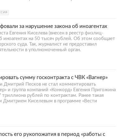
ССИЯ
фовали за нарушение закона об иноагентах
та Евгения Киселева (внесен в реестр физлиц-
об иноагентах на 50 тысяч рублей. Об этом сообщает
рского суда. Так, журналист не предоставил
ятельности в уполномоченный орган.
ровать сумму госконтракта с ЧВК «Вагнер»
ии Дмитрий Песков не стал комментировать
ер» и группа компаний «Конкорд» Евгения Пригожина
7 триллиона рублей по контрактам. Ранее такая
м Дмитрием Киселевым в программе «Вести
ость его рукопожатия в период «работы с