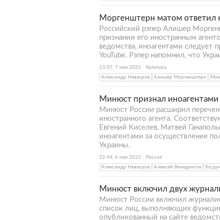
Моргенштерн матом ответил н
Российский рэпер Алишер Морген
признании его иностранным агенто
ведомства, иноагентами следует п
YouTube. Рэпер напомнил, что Укра
13:07, 7 мая 2022
Культура
Александр Невзоров
Алишер Моргенштерн
Мин
Минюст признал иноагентами 
Минюст России расширил перечен
иностранного агента. Соответству
Евгений Киселев, Матвей Ганапол
иноагентами за осуществление по
Украины.
22:44, 6 мая 2022
Россия
Александр Невзоров
Алексей Венедиктов
Госду
Минюст включил двух журнали
Минюст России включил журналист
список лиц, выполняющих функцию 
опубликованный на сайте ведомств