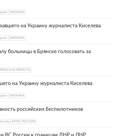
оринг
УКРАИНА
ехавшего на Украину журналиста Киселева
оринг
УКРАИНА
алу больницы в Брянске голосовать за
БРЯНСКАЯ ОБЛАСТЬ
вшего на Украину журналиста Киселева
оринг
УКРАИНА
вность российских беспилотников
России
АРТИ
РОССИЯ
ии ВС России к границам ДНР и ЛНР