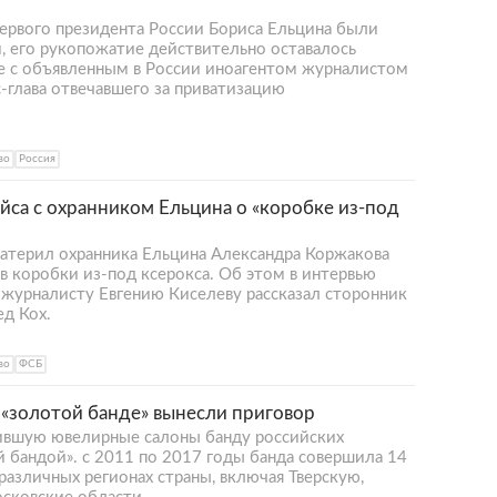
 первого президента России Бориса Ельцина были
, его рукопожатие действительно оставалось
де с объявленным в России иноагентом журналистом
-глава отвечавшего за приватизацию
во
Россия
са с охранником Ельцина о «коробке из-под
атерил охранника Ельцина Александра Коржакова
в коробки из-под ксерокса. Об этом в интервью
 журналисту Евгению Киселеву рассказал сторонник
д Кох.
во
ФСБ
«золотой банде» вынесли приговор
бившую ювелирные салоны банду российских
 бандой». с 2011 по 2017 годы банда совершила 14
различных регионах страны, включая Тверскую,