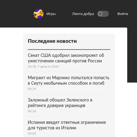
Игры
Лента добра
Войти
Последние новости
Сенат США одобрил законопроект об
ужесточении санкций против России
20:28, 7 августа 2026
Мигрант из Марокко попытался попасть
в Сеуту необычным способом и погиб
00:24
Залужный обошел Зеленского в
рейтинге доверия украинцев
00:24
Испания введет ответные ограничения
для туристов из Италии
00:04