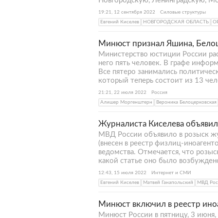
Новгородскую, Ленинградскую, Мо
19:21, 12 сентября 2022
Силовые структуры
Евгений Киселев
НОВГОРОДСКАЯ ОБЛАСТЬ
О
Минюст признал Яшина, Белоц
Министерство юстиции России рас
него пять человек. В графе инфор
Все пятеро занимались политичес
который теперь состоит из 13 чел
21:21, 22 июля 2022
Россия
Алишер Моргенштерн
Вероника Белоцерковская
Журналиста Киселева объявил
МВД России объявило в розыск ж
(внесен в реестр физлиц-иноагенто
ведомства. Отмечается, что розыс
какой статье оно было возбуждено
12:43, 15 июля 2022
Интернет и СМИ
Евгений Киселев
Матвей Ганапольский
МВД Рос
Минюст включил в реестр ино
Минюст России в пятницу, 3 июня,