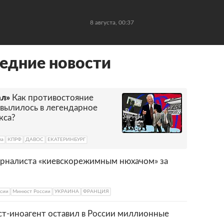
8 августа, 00:37
едние новости
ал»
Как противостояние
вылилось в легендарное
кса?
ма
КПРФ
ДАВОС
ЕКАТЕРИНБУРГ
журналиста «киевскорежимным нюхачом» за
сии
Минюст России
УКРАИНА
ФРАНЦИЯ
ст-иноагент оставил в России миллионные