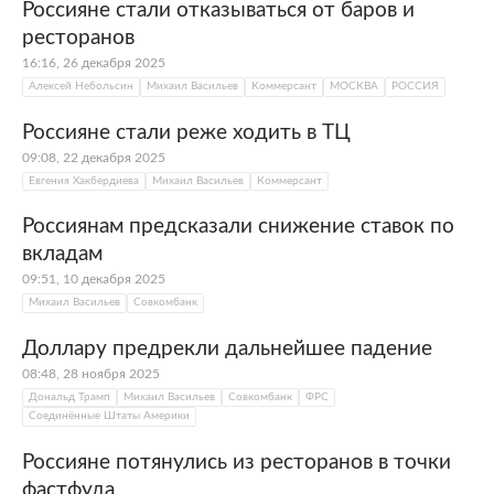
Россияне стали отказываться от баров и
ресторанов
16:16, 26 декабря 2025
Алексей Небольсин
Михаил Васильев
Коммерсант
МОСКВА
РОССИЯ
Россияне стали реже ходить в ТЦ
09:08, 22 декабря 2025
Евгения Хакбердиева
Михаил Васильев
Коммерсант
Россиянам предсказали снижение ставок по
вкладам
09:51, 10 декабря 2025
Михаил Васильев
Совкомбанк
Доллару предрекли дальнейшее падение
08:48, 28 ноября 2025
Дональд Трамп
Михаил Васильев
Совкомбанк
ФРС
Соединённые Штаты Америки
Россияне потянулись из ресторанов в точки
фастфуда