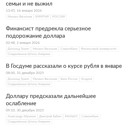
семьи и не выжил
13:45, 16 января 2026
Михаил Васильев
БУРЯТИЯ
РОССИЯ
Финансист предрекла серьезное
подорожание доллара
02:48, 2 января 2026
Дональд Трамп
Михаил Васильев
Совкомбанк
Финансовый университет
Соединённые Штаты Америки
В Госдуме рассказали о курсе рубля в январе
08:00, 31 декабря 2025
Дональд Трамп
Михаил Васильев
Банк России
Госдума
Соединённые Штаты Америки
Доллару предсказали дальнейшее
ослабление
09:10, 30 декабря 2025
Александр Абрамов
Дмитрий Бабин
РАНХиГС
Совкомбанк
Соединённые Штаты Америки