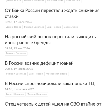
Денис Попов
Михаил Васильев
Абсолют Банк
Банк России
От Банка России перестали ждать снижения
ставки
08:48, 17 июля 2026
Денис Попов
Михаил Васильев
Банк России
Совкомбанк
На российский рынок перестали выходить
иностранные бренды
09:24, 29 мая 2026
Михаил Васильев
В России возник дефицит юаней
20:55, 19 марта 2026
Михаил Васильев
Банк России
Московская биржа
В России спрогнозировали закат эпохи ТЦ
14:18, 5 февраля 2026
Булат Шакиров
Михаил Васильев
Отец четверых детей ушел на СВО втайне от