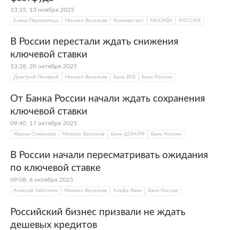
13:35, 13 ноября 2025
Елена Перепелица
Михаил Васильев
Коммерсант
МОСКВА
РОССИЯ
В России перестали ждать снижения
ключевой ставки
13:28, 20 октября 2025
Дмитрий Полевой
Михаил Васильев
Банк ВТБ
Банк России
От Банка России начали ждать сохранения
ключевой ставки
09:40, 17 октября 2025
Жанна Смирнова
Михаил Васильев
Банк ДОМ.РФ
Банк России
В России начали пересматривать ожидания
по ключевой ставке
09:08, 6 октября 2025
Алексей Заботкин
Михаил Васильев
Альфа-банк
Банк России
Российский бизнес призвали не ждать
дешевых кредитов