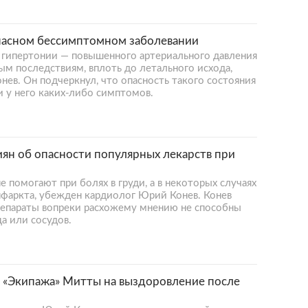
пасном бессимптомном заболевании
 гипертонии — повышенного артериального давления
м последствиям, вплоть до летального исхода,
нев. Он подчеркнул, что опасность такого состояния
и у него каких-либо симптомов.
ян об опасности популярных лекарств при
е помогают при болях в груди, а в некоторых случаях
нфаркта, убежден кардиолог Юрий Конев. Конев
репараты вопреки расхожему мнению не способны
а или сосудов.
 «Экипажа» Митты на выздоровление после