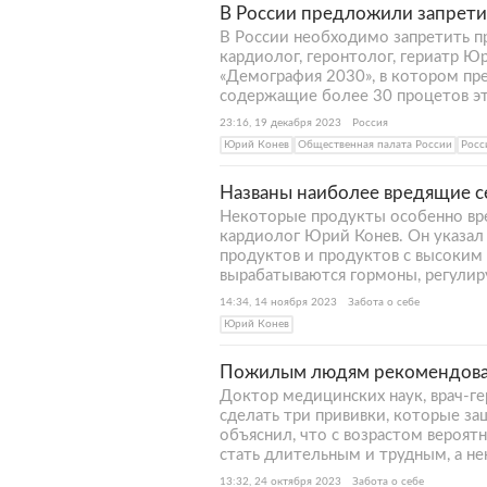
В России предложили запрети
В России необходимо запретить п
кардиолог, геронтолог, гериатр Ю
«Демография 2030», в котором пре
содержащие более 30 процетов эт
23:16, 19 декабря 2023
Россия
Юрий Конев
Общественная палата России
Росс
Названы наиболее вредящие 
Некоторые продукты особенно вре
кардиолог Юрий Конев. Он указал 
продуктов и продуктов с высоким
вырабатываются гормоны, регулир
14:34, 14 ноября 2023
Забота о себе
Юрий Конев
Пожилым людям рекомендовал
Доктор медицинских наук, врач-
сделать три прививки, которые за
объяснил, что с возрастом вероя
стать длительным и трудным, а н
13:32, 24 октября 2023
Забота о себе