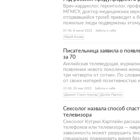
Врач-кардиолог, геронтолог, пр
МГМСУ, доктор медицинских наук 
оторвавшийся тромб приводит к б
пожилые люди подвержены этому р
07:40, 8 июля 2022
Забота о себе
Юрий Конев
Писательница заявила о появ
за 70
Английская телеведущая, журнали
появлении нового поколения женщи
три четверти от сотни». По слов
от своих матерей позитивностью и
21:00, 20 мая 2022
Забота о себе
Джанет Стрит-портер
Долли Партон
Сексолог назвала способ спас
телевизора
Сексолог Кэтрин Хартлейн рассказ
телефонов или телевизора — навр
зависимость может разрушить эмо
специально планировать время без