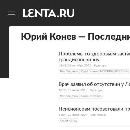
11
A
Юрий Конев — Последни
Проблемы со здоровьем заста
грандиозных шоу
08:43, 28 октября 2025
Культура
Лев Лещенко
Юрий Конев
МОСКВА
РОССИЯ
Врач заявил об отсутствии у 
18:36, 10 июня 2025
Культура
Лев Лещенко
Юрий Антонов
Пенсионерам посоветовали пр
15:24, 28 июня 2024
Экономика
Юрий Конев