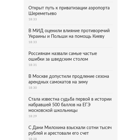
Открыт путь к приватизации аэропорта
Шереметьево
18:33
В МИД оценили влияние противоречий
Украины и Польши на помощь Киеву
18:33
Россиянам назвали самые частые
ошибки за шведским столом
18:31
В Москве допустили продление сезона
арендных самокатов на зиму
18:30
Стала известна судьба первой в истории
набравшей 500 баллов на ЕГЭ
московской школьницы
18:29
С Дани Милохина взыскали сотни тысяч
рублей и арестовали его счет
18:28