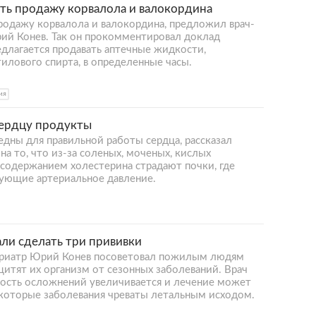
ть продажу корвалола и валокордина
родажу корвалола и валокордина, предложил врач-
рий Конев. Так он прокомментировал доклад
длагается продавать аптечные жидкости,
илового спирта, в определенные часы.
ия
сердцу продукты
дны для правильной работы сердца, рассказал
на то, что из-за соленых, моченых, кислых
 содержанием холестерина страдают почки, где
ующие артериальное давление.
и сделать три прививки
гериатр Юрий Конев посоветовал пожилым людям
щитят их организм от сезонных заболеваний. Врач
тность осложнений увеличивается и лечение может
екоторые заболевания чреваты летальным исходом.