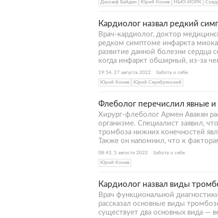
Джозеф Байден
Юрий Конев
НЬЮ-ЙОРК
Соед
Кардиолог назвал редкий сим
Врач-кардиолог, доктор медицинс
редком симптоме инфаркта миокар
развитие данной болезни сердца 
когда инфаркт обширный, из-за че
19:54, 27 августа 2022
Забота о себе
Юрий Конев
Юрий Серебрянский
Флеболог перечислил явные 
Хирург-флеболог Армен Авакян рас
организме. Специалист заявил, чт
тромбоза нижних конечностей явл
Также он напомнил, что к фактора
08:43, 5 августа 2022
Забота о себе
Юрий Конев
Кардиолог назвал виды тромб
Врач функциональной диагностики
рассказал основные виды тромбозо
существует два основных вида — в