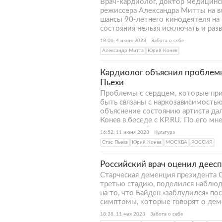
Врач-кардиолог, доктор медицинс
режиссера Александра Митты на во
шансы 90-летнего кинодеятеля на 
состояния нельзя исключать и раз
18:06, 4 июля 2023
Забота о себе
Александр Митта
Юрий Конев
Кардиолог объяснил проблемы
Пьехи
Проблемы с сердцем, которые прив
быть связаны с наркозависимостью
объяснение состоянию артиста да
Конев в беседе с KP.RU. По его мн
16:52, 11 июня 2023
Культура
Стас Пьеха
Юрий Конев
МОСКВА
РОССИЯ
Российский врач оценил деес
Старческая деменция президента 
третью стадию, поделился наблюд
на то, что Байден «заблудился» по
симптомы, которые говорят о дем
18:38, 11 мая 2023
Забота о себе