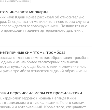
инённые Штаты Америки
птом инфаркта миокарда
ких наук Юрий Конев рассказал об относительно
да. Специалист отметил, что в некоторых случаях
сопровождается головокружением. Появляется оно,
го происходит падение артериального давления.
и нетипичные симптомы тромбоза
сказал о главных симптомах образования тромба в
о одними из наиболее характерных признаков
яются пульсирующая боль, отеки и онемение ног.
м риска тромбоза относится сидячий образ жизни.
оза и перечислил меры его профилактики
, кардиолог Терренс Лионель Лепанда Кики
в в зависимости от локализации. По его словам,
енозный и артериальный. Кроме того, специалист