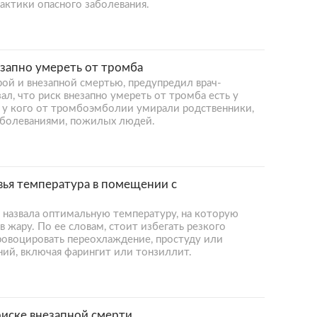
ктики опасного заболевания.
запно умереть от тромба
ой и внезапной смертью, предупредил врач-
ал, что риск внезапно умереть от тромба есть у
, у кого от тромбоэмболии умирали родственники,
аболеваниями, пожилых людей.
вья температура в помещении с
 назвала оптимальную температуру, на которую
 жару. По ее словам, стоит избегать резкого
ровоцировать переохлаждение, простуду или
ний, включая фарингит или тонзиллит.
риске внезапной смерти