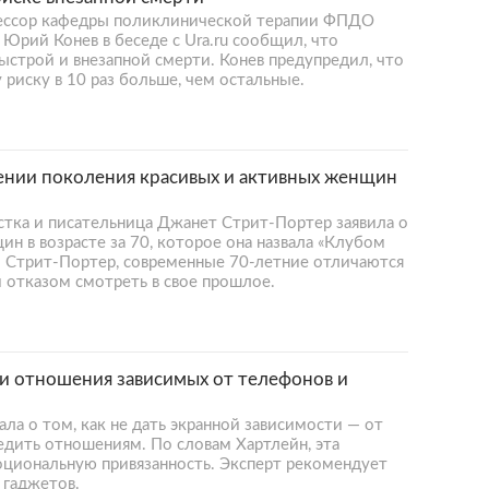
офессор кафедры поликлинической терапии ФПДО
Юрий Конев в беседе с Ura.ru сообщил, что
ыстрой и внезапной смерти. Конев предупредил, что
иску в 10 раз больше, чем остальные.
лении поколения красивых и активных женщин
стка и писательница Джанет Стрит-Портер заявила о
н в возрасте за 70, которое она назвала «Клубом
ам Стрит-Портер, современные 70-летние отличаются
 отказом смотреть в свое прошлое.
ти отношения зависимых от телефонов и
ала о том, как не дать экранной зависимости — от
едить отношениям. По словам Хартлейн, эта
циональную привязанность. Эксперт рекомендует
 гаджетов.