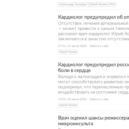
Александр Гинцбург
Юрий Конев
РАН
Кардиолог предупредил об о
Отсутствие лечения артериальной
— может привести к самым тяжелы
рассказал врач-кардиолог Юрий Ко
заключается в зачастую отсутстви
07:01, 21 июля 2023
Забота о себе
Юрий Конев
Кардиолог предупредил росси
боли в сердце
Валидол, валокордин и корвалол н
могут способствовать развитию и
подчеркнул, что перечисленные п
воздействовать на состояние сердц
13:05, 20 июля 2023
Забота о себе
Юрий Конев
Врач оценил шансы режиссера
микроинсульта