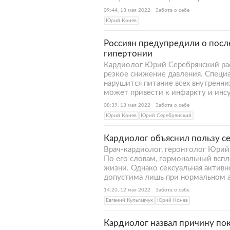
09:44, 13 мая 2022
Забота о себе
Юрий Конев
Россиян предупредили о посл
гипертонии
Кардиолог Юрий Серебрянский рас
резкое снижение давления. Специа
нарушится питание всех внутренних
может привести к инфаркту и инс
08:39, 13 мая 2022
Забота о себе
Юрий Конев
Юрий Серебрянский
Кардиолог объяснил пользу с
Врач-кардиолог, геронтолог Юрий
По его словам, гормональный всп
жизни. Однако сексуальная активн
допустима лишь при нормальном 
14:20, 12 мая 2022
Забота о себе
Евгений Кульгавчук
Юрий Конев
Кардиолог назвал причину по