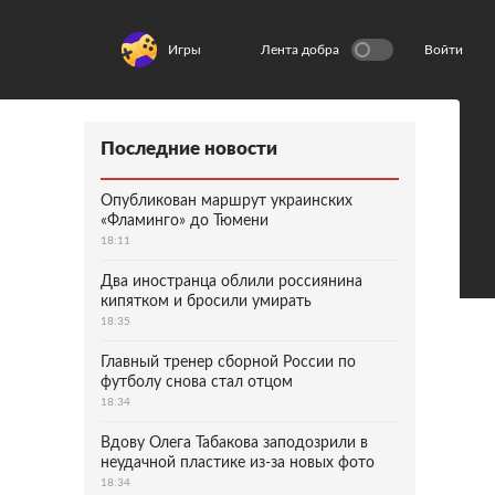
Игры
Лента добра
Войти
Последние новости
Опубликован маршрут украинских
«Фламинго» до Тюмени
18:11
Два иностранца облили россиянина
кипятком и бросили умирать
18:35
Главный тренер сборной России по
футболу снова стал отцом
18:34
Вдову Олега Табакова заподозрили в
неудачной пластике из-за новых фото
18:34