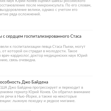
ких наук Юрий Конев оценил шансы российского
сстановление после микроинсульта. По его словам,
выздоровление велики, однако с учетом его
витие ряда осложнений.
 с сердцем госпитализированного Стаса
ели к госпитализации певца Стаса Пьехи, могут
, от которой он страдал в молодости. Такое
л врач-кардиолог, доктор медицинских наук Юрий
ению, связь очевидна.
пособность Джо Байдена
США Джо Байдена прогрессирует и переходит в
ениями гериатр Юрий Конев. Он обратил внимание
сле речи в Нью-Йорке, а также на некоторые
енции: лыжную походку и редкое мигание.