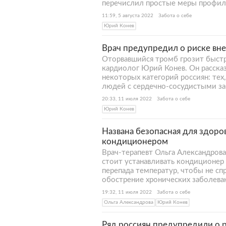
перечислил простые меры профила
11:59, 5 августа 2022
Забота о себе
Юрий Конев
Врач предупредил о риске вне
Оторвавшийся тромб грозит быстр
кардиолог Юрий Конев. Он рассказ
некоторых категорий россиян: тех
людей с сердечно-сосудистыми з
20:33, 11 июля 2022
Забота о себе
Юрий Конев
Названа безопасная для здоро
кондиционером
Врач-терапевт Ольга Александрова
стоит устанавливать кондиционер в
перепада температур, чтобы не сп
обострение хронических заболева
19:32, 11 июля 2022
Забота о себе
Ольга Александрова
Юрий Конев
Ряд россиян предупредили о 