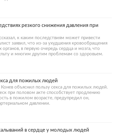
едствиях резкого снижения давления при
сказал, к каким последствиям может привести
лист заявил, что из-за ухудшения кровообращения
 органов, в первую очередь сердца и мозга, что
ульту и многим другим проблемам со здоровьем.
екса для пожилых людей
 Конев объяснил пользу секса для пожилых людей.
леск при половом акте способствует продлению
ость в пожилом возрасте, предупредил он,
артериальном давлении.
калываний в сердце у молодых людей