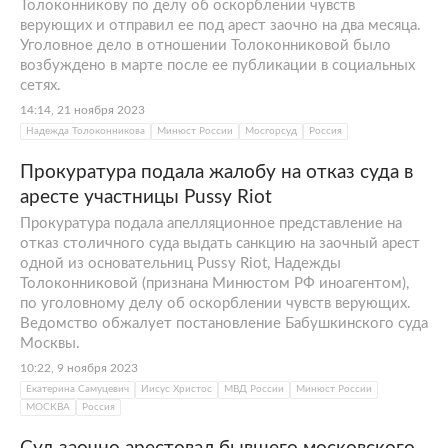
Толоконникову по делу об оскорблении чувств
верующих и отправил ее под арест заочно на два месяца.
Уголовное дело в отношении Толоконниковой было
возбуждено в марте после ее публикации в социальных
сетях.
14:14, 21 ноября 2023
Надежда Толоконникова
Минюст России
Мосгорсуд
Россия
Прокуратура подала жалобу на отказ суда в
аресте участницы Pussy Riot
Прокуратура подала апелляционное представление на
отказ столичного суда выдать санкцию на заочный арест
одной из основательниц Pussy Riot, Надежды
Толоконниковой (признана Минюстом РФ иноагентом),
по уголовному делу об оскорблении чувств верующих.
Ведомство обжалует постановление Бабушкинского суда
Москвы.
10:22, 9 ноября 2023
Екатерина Самуцевич
Иисус Христос
МВД России
Минюст России
МОСКВА
Россия