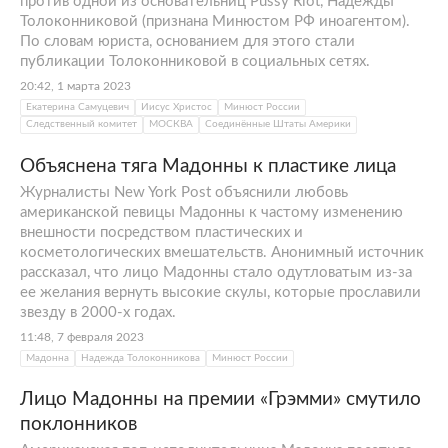
против одной из основательниц Pussy Riot, Надежды
Толоконниковой (признана Минюстом РФ иноагентом).
По словам юриста, основанием для этого стали
публикации Толоконниковой в социальных сетях.
20:42, 1 марта 2023
Екатерина Самуцевич
Иисус Христос
Минюст России
Следственный комитет
МОСКВА
Соединённые Штаты Америки
Объяснена тяга Мадонны к пластике лица
Журналисты New York Post объяснили любовь
американской певицы Мадонны к частому изменению
внешности посредством пластических и
косметологических вмешательств. Анонимный источник
рассказал, что лицо Мадонны стало одутловатым из-за
ее желания вернуть высокие скулы, которые прославили
звезду в 2000-х годах.
11:48, 7 февраля 2023
Мадонна
Надежда Толоконникова
Минюст России
Лицо Мадонны на премии «Грэмми» смутило
поклонников