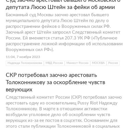
Суд заочно арестовал бывшего московского
депутата Люсю Штейн за фейки об армии
Басманный суд Москвы заочно арестовал бывшего
муниципального депутата Люсю Штейн по делу о
распространении фейков о Вооруженных силах РФ.
Заочный арест Штейн запросил Следственный комитет
России. Ей вменяется статья 207.3 УК РФ («Публичное
распространение ложной информации об использовании
Вооруженных сил РФ»).
11:04, 7 ноября 2023
Надежда Толоконникова
МВД России
Минюст России
МОСКВА
Россия
СКР потребовал заочно арестовать
Толоконникову за оскорбление чувств
верующих
Следственный комитет России (СКР) потребовал заочно
арестовать одну из основательниц Pussy Riot Надежду
Толоконникову. В марте в отношении активистки
возбудили уголовное дело об оскорблении чувств
верующих из-за ее постов в соцсетях. Основанием для
этого стали публикации Толоконниковой в социальных