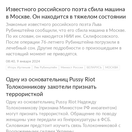
Известного российского поэта сбила машина
в Москве. Он находится в тяжелом состоянии
Знакомые известного российского поэта Льва
Рубинштейна сообщили, что его сбила машина в Москве.
По их словам, он находится НИИ им. Склифосовского.
После операции 76-летнего Рубинштейна погрузили в
лечебный сон. Другие подробности о произошедшем в
настоящий момент не приводятся.
08:40, 9 января 2024
Игорь Иртеньев
Лев Рубинштейн
Минюст России
БЕЛАРУСЬ
МОСКВА
Одну из основательниц Pussy Riot
Толоконникову захотели признать
террористкой
Одну из основательниц Pussy Riot Надежду
Толоконникову (признана Минюстом РФ иноагентом)
могут признать террористкой. Обращение по поводу
женщины уже передали из Генпрокуратуры в ФСБ.
Силовикам предстоит изучить связь Толоконниковой с
Вооруженными силами Украины.