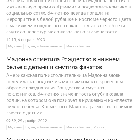
Американская поп-исполнительница Мадонна посетила
музыкальную премию «Грэмми» и подверглась критике в
социальных сетях. 64-летняя певица пришла на
мероприятие в белой рубашке и костюме черного цвета
с макияжем в нюдовых оттенках. Пользователей сети
смутило чересчур моложавое лицо знаменитости.
12:15, 6 февраля 2023
Мадонна
Надежда Толоконникова
Минюст России
Мадонна отметила Рождество в нижнем
белье с детьми и смутила фанатов
Американская поп-исполнительница Мадонна вновь
поделилась с подписчиками снимком в откровенном
образе с празднования Рождества и смутила
поклонников. 64-летняя знаменитость опубликовала
ролик, на котором она позирует в кружевном комплекте
нижнего белья. Кроме того, Мадонна разместила снимок
вместе с детьми.
09:39, 29 декабря 2022
Мадонна
Надежда Толоконникова
Минюст России
Россия