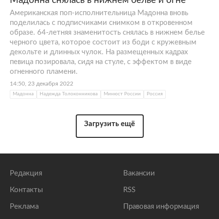
Мадонна снялась в нижнем белье и огне
Американская поп-исполнительница Мадонна вновь
поделилась с подписчиками снимком в откровенном
образе. 64-летняя знаменитость снялась в нижнем белье
черного цвета, которое состоит из боди с кружевным
декольте и длинных чулок. На размещенных кадрах
певица позировала, сидя на стуле, с эффектом в виде
огненного пламени.
14:50, 23 декабря 2022
Мадонна
Надежда Толоконникова
Минюст России
Россия
Загрузить ещё
Редакция
Вакансии
Контакты
RSS
Реклама
Правовая информация