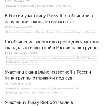
16:47, 15 мая 2026
Надежда Толоконникова
Минюст России
Мосгорсуд
В России участницу Pussy Riot обвинили в
нарушении закона об иноагентах
16:16, 2 апреля 2026
Надежда Толоконникова
Минюст России
Следственный комитет
Россия
Гособвинение запросило сроки для участниц
скандально известной в России панк-группы
11:22, 15 сентября 2025
Екатерина Самуцевич
Иисус Христос
Вооруженные силы РФ
МВД России
ГЕРМАНИЯ
МАРИУПОЛЬ
Участниц скандально известной в России
панк-группы отправили под суд
13:45, 24 июля 2025
Екатерина Самуцевич
Иисус Христос
Вооруженные силы РФ
Генпрокуратура РФ
ГЕРМАНИЯ
МАРИУПОЛЬ
Участницу Pussy Riot объявили в