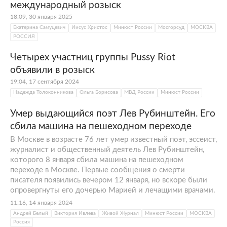
международный розыск
18:09, 30 января 2025
Екатерина Самуцевич
Иисус Христос
Минюст России
Мосгорсуд
МОСКВА
РОССИЯ
Четырех участниц группы Pussy Riot
объявили в розыск
19:04, 17 сентября 2024
Надежда Толоконникова
Ольга Борисова
МВД России
Минюст России
Умер выдающийся поэт Лев Рубинштейн. Его
сбила машина на пешеходном переходе
В Москве в возрасте 76 лет умер известный поэт, эссеист,
журналист и общественный деятель Лев Рубинштейн,
которого 8 января сбила машина на пешеходном
переходе в Москве. Первые сообщения о смерти
писателя появились вечером 12 января, но вскоре были
опровергнуты его дочерью Марией и лечащими врачами.
11:16, 14 января 2024
Андрей Белый
Виктория Ивлева
Живой Журнал
Минюст России
МОСКВА
Россия