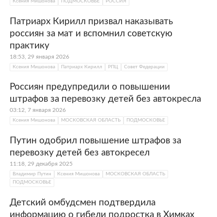
Ксения Мишонова
ПОДМОСКОВЬЕ
РОССИЯ
Патриарх Кирилл призвал наказывать
россиян за мат и вспомнил советскую
практику
18:53, 29 января 2026
Ксения Мишонова
Патриарх Кирилл
РПЦ
Совет Федерации
Россиян предупредили о повышении
штрафов за перевозку детей без автокресла
03:12, 7 января 2026
Ксения Мишонова
МОСКОВСКАЯ ОБЛАСТЬ
ПОДМОСКОВЬЕ
Путин одобрил повышение штрафов за
перевозку детей без автокресел
11:18, 29 декабря 2025
Владимир Путин
Ксения Мишонова
МОСКОВСКАЯ ОБЛАСТЬ
ПОДМОСКОВЬЕ
Детский омбудсмен подтвердила
информацию о гибели подростка в Химках