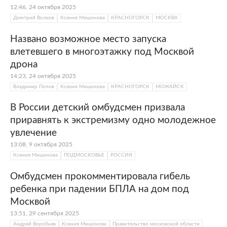
12:46, 24 октября 2025
Дмитрий Волков
Ксения Мишонова
КРАСНОГОРСК
МОСКВА
Названо возможное место запуска
влетевшего в многоэтажку под Москвой
дрона
14:23, 24 октября 2025
Владимир Попов
Ксения Мишонова
КРАСНОГОРСК
МОЖАЙСК
В России детский омбудсмен призвала
приравнять к экстремизму одно молодежное
увлечение
13:08, 9 октября 2025
Ксения Мишонова
ПОДМОСКОВЬЕ
РОССИЯ
Омбудсмен прокомментировала гибель
ребенка при падении БПЛА на дом под
Москвой
13:51, 29 сентября 2025
Андрей Воробьев
Ксения Мишонова
Правительство московской области