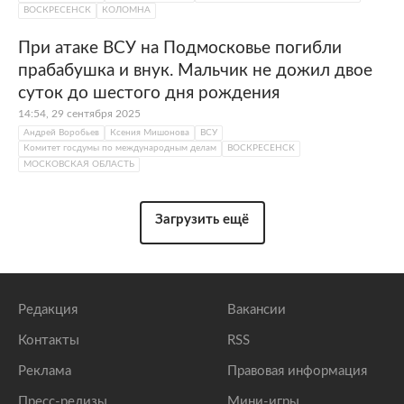
ВОСКРЕСЕНСК
КОЛОМНА
При атаке ВСУ на Подмосковье погибли
прабабушка и внук. Мальчик не дожил двое
суток до шестого дня рождения
14:54, 29 сентября 2025
Андрей Воробьев
Ксения Мишонова
ВСУ
Комитет госдумы по международным делам
ВОСКРЕСЕНСК
МОСКОВСКАЯ ОБЛАСТЬ
Загрузить ещё
Редакция
Вакансии
Контакты
RSS
Реклама
Правовая информация
Пресс-релизы
Мини-игры